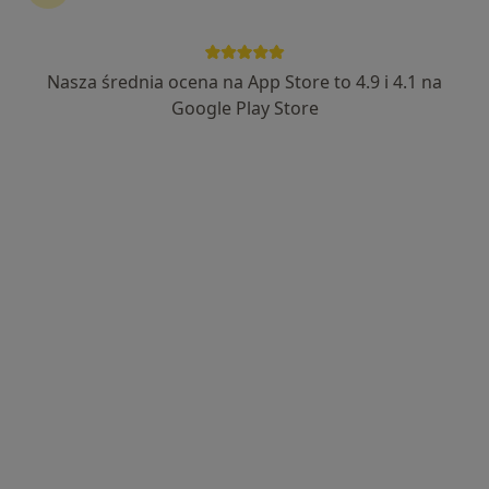
Nasza średnia ocena na App Store to 4.9 i 4.1 na
dr n. med. Maciej Kowalewski
Google Play Store
·
Więcej
Chirurg, Transplantolog, Chirurg onkologiczny
435 opinii
Adres 1
Adres 2
29 Listopada 9 piętro II,, Skawina
•
Mapa
Centrum Medyczne Emmedica
Konsultacja chirurgiczna
300 zł
Specjalista nie oferuje umawiania online pod tym adresem.
Poproś o wizytę