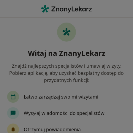
Me
Rak Tarczycy • Myślenice, małopolskie
Filtry
• 1
Ubezpieczenie
Map
Rak tarczycy specjaliści w Myślenicach
Witaj na ZnanyLekarz
Jak działają wyniki wyszukiwania
Znajdź najlepszych specjalistów i umawiaj wizyty.
Pobierz aplikację, aby uzyskać bezpłatny dostęp do
Jakiego specjalisty szukasz?
przydatnych funkcji:
Endokrynolog
Chirurg
Dermatolog
I
Łatwo zarządzaj swoimi wizytami
Wysyłaj wiadomości do specjalistów
Otrzymuj powiadomienia