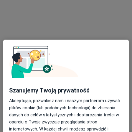
lek. Aneta Łopąg
·
Więcej
Endokrynolog, Internista
143 opinie
29 Listopada 9 piętro II,, Skawina
•
Mapa
Centrum Medyczne Emmedica
Konsultacja endokrynologiczna
200 zł
Szanujemy Twoją prywatność
Specjalista nie oferuje umawiania online pod tym adresem.
Akceptując, pozwalasz nam i naszym partnerom używać
Poproś o wizytę
plików cookie (lub podobnych technologii) do zbierania
danych do celów statystycznych i dostarczania treści w
oparciu o Twoje zwyczaje przeglądania stron
internetowych. W każdej chwili możesz sprawdzić i