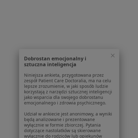
Serwis
Regulamin
Polityka prywatności pacjentów
Polityka prywatności profesjonalistów
Polityka prywatności dla profesjonalistów, których
Dobrostan emocjonalny i
dane pozyskaliśmy samodzielnie
sztuczna inteligencja
Polityka cookies
Niniejsza ankieta, przygotowana przez
Jak działają wyniki wyszukiwania
zespół Patient Care Doctoralia, ma na celu
Dostępność
lepsze zrozumienie, w jaki sposób ludzie
korzystają z narzędzi sztucznej inteligencji
O nas
jako wsparcia dla swojego dobrostanu
Praca
Rekrutujemy!
emocjonalnego i zdrowia psychicznego.
Partnerzy
Udział w ankiecie jest anonimowy, a wyniki
Centrum prasowe
będą analizowane i prezentowane
Kontakt
wyłącznie w formie zbiorczej. Pytania
dotyczące nastolatków są skierowane
Dla pacjentów
wyłącznie do rodziców lub opiekunów