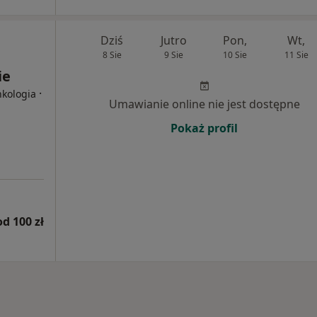
Dziś
Jutro
Pon,
Wt,
8 Sie
9 Sie
10 Sie
11 Sie
ie
·
nkologia
Umawianie online nie jest dostępne
Pokaż profil
od 100 zł