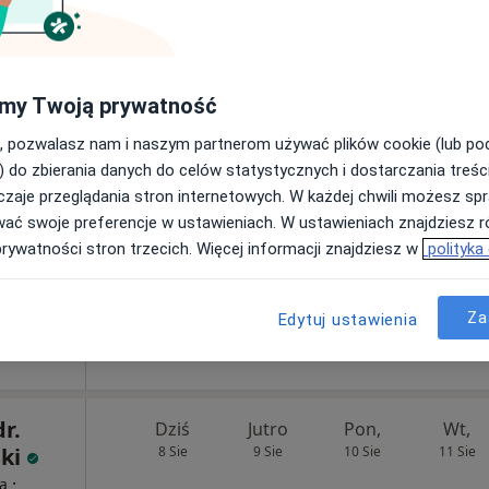
·
Więcej
Umawianie online nie jest dostępne
Pokaż profil
my Twoją prywatność
, pozwalasz nam i naszym partnerom używać plików cookie (lub p
220 zł
) do zbierania danych do celów statystycznych i dostarczania treśc
zaje przeglądania stron internetowych. W każdej chwili możesz spr
wać swoje preferencje w ustawieniach. W ustawieniach znajdziesz ró
prywatności stron trzecich. Więcej informacji znajdziesz w
polityka
. Jakub
ieczko
topeda
Za
Edytuj ustawienia
dr.
Dziś
Jutro
Pon,
Wt,
ki
8 Sie
9 Sie
10 Sie
11 Sie
·
ta