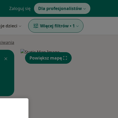
Zaloguj się
Dla profesjonalistów
je dzieci
Więcej filtrów
•
1
ukiwania
Powiększ mapę
Śr,
Czw,
Pt,
12 Sie
13 Sie
14 Sie