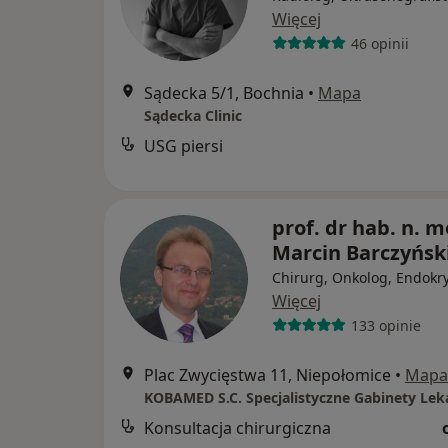
Więcej
46 opinii
Sądecka 5/1, Bochnia
•
Mapa
Sądecka Clinic
USG piersi
prof. dr hab. n. m
Marcin Barczyńsk
Chirurg, Onkolog, Endokr
Więcej
133 opinie
Plac Zwycięstwa 11, Niepołomice
•
Mapa
KOBAMED S.C. Specjalistyczne Gabinety Lek
Konsultacja chirurgiczna