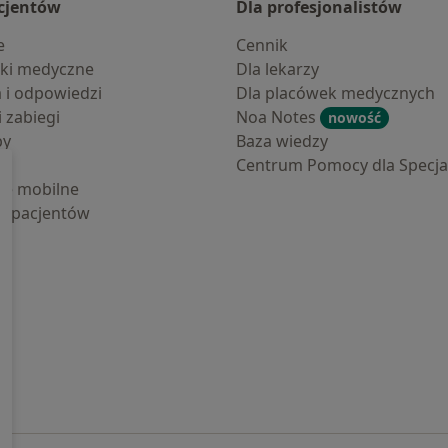
cjentów
Dla profesjonalistów
e
Cennik
ki medyczne
Dla lekarzy
a i odpowiedzi
Dla placówek medycznych
i zabiegi
Noa Notes
nowość
by
Baza wiedzy
Centrum Pomocy dla Specjal
cje mobilne
la pacjentów