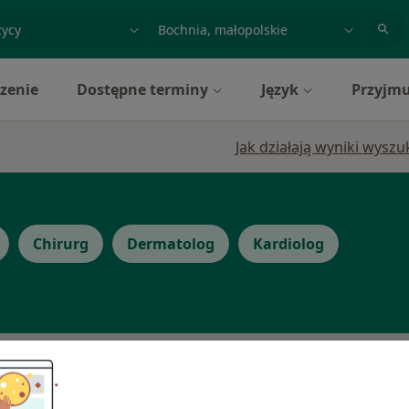
acja, badanie lub nazwisko
miasto lub dzielnica
zenie
Dostępne terminy
Język
Przyjmu
Jak działają wyniki wysz
Chirurg
Dermatolog
Kardiolog
Dziś
Jutro
Pon,
Wt,
8 Sie
9 Sie
10 Sie
11 Sie
ia