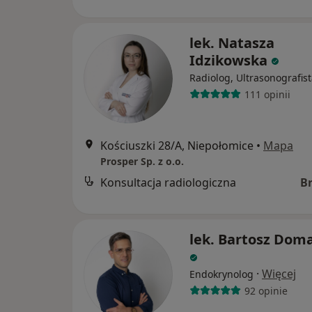
lek. Natasza
Idzikowska
Radiolog, Ultrasonografis
111 opinii
Kościuszki 28/A, Niepołomice
•
Mapa
Prosper Sp. z o.o.
Konsultacja radiologiczna
B
lek. Bartosz Dom
·
Więcej
Endokrynolog
92 opinie