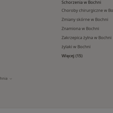
Schorzenia w Bochni
Choroby chirurgiczne w B
Zmiany skórne w Bochni
Znamiona w Bochni
Zakrzepica żylna w Bochni
żylaki w Bochni
Więcej (15)
i
Więcej w kategorii:
hnia
iasto
Zmień miasto