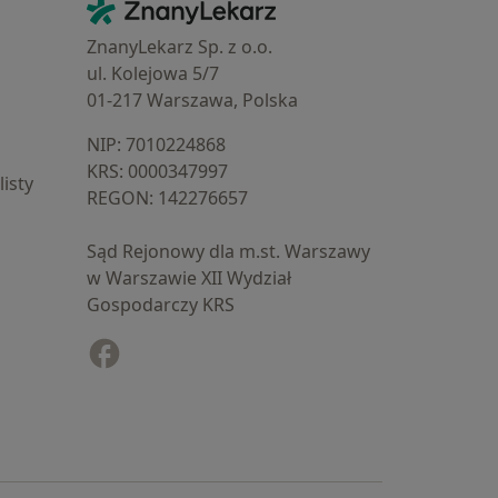
Kontakt
ZnanyLekarz - Strona główna
ZnanyLekarz Sp. z o.o.
ul. Kolejowa 5/7
01-217 Warszawa, Polska
NIP: ⁠7010224868
KRS: ⁠0000347997
isty
REGON: ⁠142276657
Sąd Rejonowy dla m.st. Warszawy
w Warszawie XII Wydział
Gospodarczy KRS
Facebook
otwiera się w nowej karcie