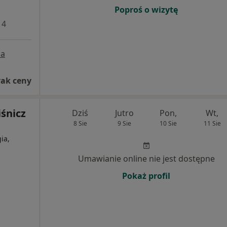
Poproś o wizytę
 4
a
rak ceny
śnicz
Dziś
Jutro
Pon,
Wt,
8 Sie
9 Sie
10 Sie
11 Sie
ia,
Umawianie online nie jest dostępne
Pokaż profil