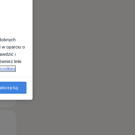
odobnych
i w oparciu o
awdzić i
wnież linki
 cookies
akceptuj
Śr,
Czw,
Pt,
12 Sie
13 Sie
14 Sie