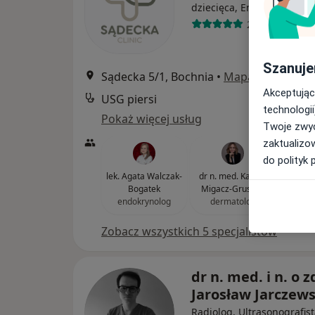
dziecięca, Endokrynologia
206 opinii
Szanuje
Sądecka 5/1, Bochnia
•
Mapa
Akceptując
USG piersi
technologii
Pokaż więcej usług
Twoje zwyc
zaktualizo
do polityk 
lek. Agata Walczak-
dr n. med. Kamila
lek
Bogatek
Migacz-Gruszka
Was
endokrynolog
dermatolog
or
Zobacz wszystkich 5 specjalistów
dr n. med. i n. o z
Jarosław Jarczews
Radiolog, Ultrasonografis