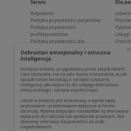
Serwis
Dla pa
Regulamin
Lekarz
Polityka prywatności pacjentów
Placów
Polityka prywatności
Pytani
profesjonalistów
Usługi 
Polityka prywatności dla
Choro
profesjonalistów, których dane
Pomoc
Dobrostan emocjonalny i sztuczna
pozyskaliśmy samodzielnie
Aplika
inteligencja
Polityka cookies
Blog d
Niniejsza ankieta, przygotowana przez zespół Patient
Jak działają wyniki wyszukiwania
Care Doctoralia, ma na celu lepsze zrozumienie, w jaki
Dostępność
sposób ludzie korzystają z narzędzi sztucznej
O nas
inteligencji jako wsparcia dla swojego dobrostanu
emocjonalnego i zdrowia psychicznego.
Praca
Rekrutujemy!
Partnerzy
Udział w ankiecie jest anonimowy, a wyniki będą
Centrum prasowe
analizowane i prezentowane wyłącznie w formie
zbiorczej. Pytania dotyczące nastolatków są skierowane
Kontakt
wyłącznie do rodziców lub opiekunów prawnych. Nie
zbieramy informacji bezpośrednio od osób
niepełnoletnich.