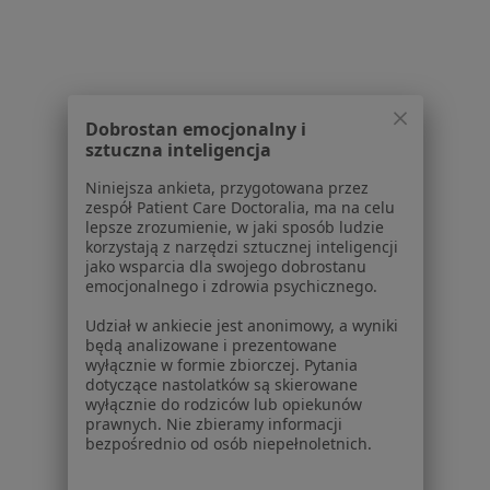
Dla pacjentów
Lekarze
Placówki medyczne
Dobrostan emocjonalny i
Pytania i odpowiedzi
sztuczna inteligencja
Usługi i zabiegi
Choroby
Niniejsza ankieta, przygotowana przez
zespół Patient Care Doctoralia, ma na celu
Pomoc
lepsze zrozumienie, w jaki sposób ludzie
Aplikacje mobilne
korzystają z narzędzi sztucznej inteligencji
Blog dla pacjentów
jako wsparcia dla swojego dobrostanu
emocjonalnego i zdrowia psychicznego.
Dla profesjonalistów
Udział w ankiecie jest anonimowy, a wyniki
Cennik
będą analizowane i prezentowane
wyłącznie w formie zbiorczej. Pytania
Dla lekarzy
dotyczące nastolatków są skierowane
Dla placówek medycznych
wyłącznie do rodziców lub opiekunów
Noa Notes
prawnych. Nie zbieramy informacji
nowość
bezpośrednio od osób niepełnoletnich.
Baza wiedzy
Centrum Pomocy dla Specjalisty