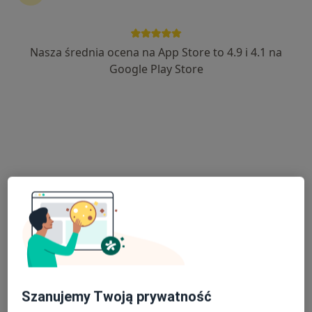
Nasza średnia ocena na App Store to 4.9 i 4.1 na
lek. Jarosław Chudek
Google Play Store
·
Więcej
Chirurg, Ultrasonografista
69 opinii
Adres 1
Adres 2
Krakowska 27, Bochnia
•
Mapa
Przychodnia Bocheńska
Konsultacja chirurgiczna
Brak ceny
Specjalista nie oferuje umawiania online pod tym adresem.
Poproś o wizytę
Szanujemy Twoją prywatność