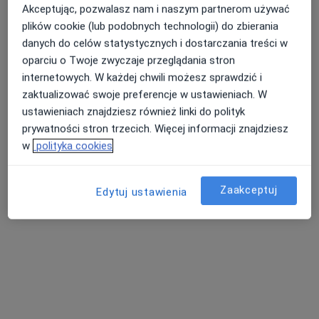
Akceptując, pozwalasz nam i naszym partnerom używać
plików cookie (lub podobnych technologii) do zbierania
danych do celów statystycznych i dostarczania treści w
oparciu o Twoje zwyczaje przeglądania stron
internetowych. W każdej chwili możesz sprawdzić i
zaktualizować swoje preferencje w ustawieniach. W
lek. Grzegorz Szydłowski
ustawieniach znajdziesz również linki do polityk
·
Więcej
Chirurg
prywatności stron trzecich. Więcej informacji znajdziesz
2 opinie
w
polityka cookies
Adres 1
Adres 2
Zaakceptuj
Edytuj ustawienia
Trudna 58, Bochnia
•
Mapa
Przychodnia MediSPEC
Konsultacja chirurgiczna
od 250 zł
Specjalista nie oferuje umawiania online pod tym adresem.
Poproś o wizytę