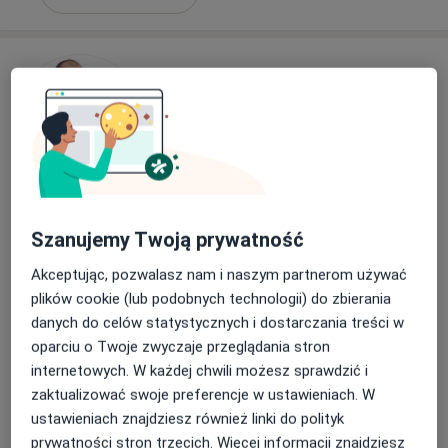
lek. Michał Szpringer
Szanujemy Twoją prywatność
·
Więcej
Ginekolog
306 opinii
Akceptując, pozwalasz nam i naszym partnerom używać
plików cookie (lub podobnych technologii) do zbierania
Adres 1
Adres 2
danych do celów statystycznych i dostarczania treści w
oparciu o Twoje zwyczaje przeglądania stron
Johna Baildona 4/4, Katowice
•
Mapa
internetowych. W każdej chwili możesz sprawdzić i
DR FUCHS CLINIC
zaktualizować swoje preferencje w ustawieniach. W
Badania drożności jajowodów
900 zł
ustawieniach znajdziesz również linki do polityk
prywatności stron trzecich. Więcej informacji znajdziesz