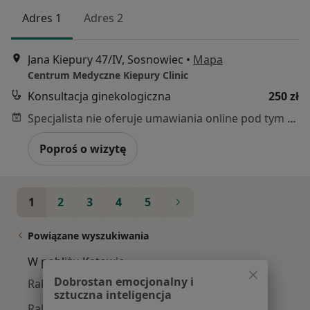
Adres 1
Adres 2
Jana Kiepury 47/IV, Sosnowiec
•
Mapa
Centrum Medyczne Kiepury Clinic
Konsultacja ginekologiczna
250 zł
Specjalista nie oferuje umawiania online pod tym adresem.
Poproś o wizytę
1
2
3
4
5
Powiązane wyszukiwania
W pobliżu Katowic
Dobrostan emocjonalny i
Rak szyjki macicy w Gliwicach
sztuczna inteligencja
Rak szyjki macicy w Dąbrowie Górniczej