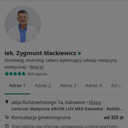
lek. Zygmunt Mackiewicz
Ginekolog, Androlog, Lekarz wykonujący zabiegi medycyny
·
Więcej
estetycznej
304 opinie
Adres 1
Adres 2
Adres 3
Adres 4
Adres 5
aleja Roździeńskiego 1a, Katowice
•
Mapa
Centrum Medyczne GRUPA LUX MED Katowice - Roździeńskiego 1A
Konsultacja ginekologiczna
od 325 zł
Specjalista nie oferuje umawiania online pod tym adresem.