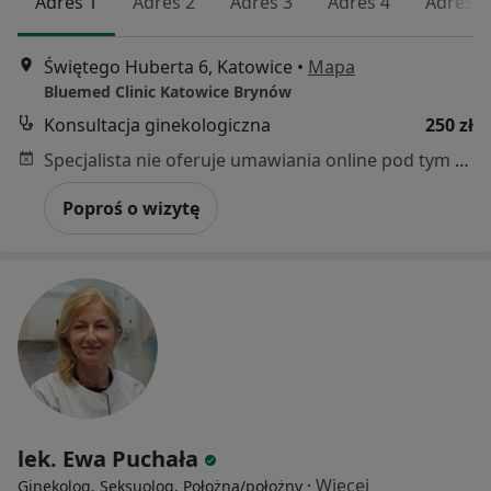
Adres 1
Adres 2
Adres 3
Adres 4
Adres 5
Świętego Huberta 6, Katowice
•
Mapa
Bluemed Clinic Katowice Brynów
Konsultacja ginekologiczna
250 zł
Specjalista nie oferuje umawiania online pod tym adresem.
Poproś o wizytę
lek. Ewa Puchała
·
Więcej
Ginekolog, Seksuolog, Położna/położny