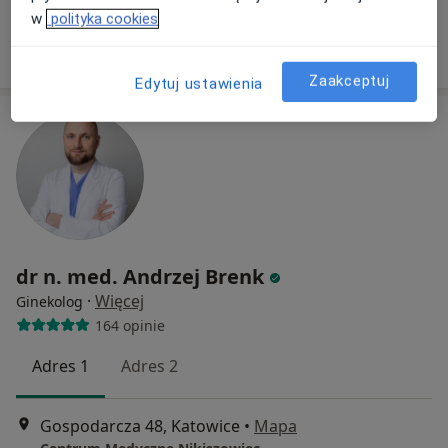
Specjalista nie oferuje umawiania online pod tym adresem.
w
polityka cookies
Poproś o wizytę
Zaakceptuj
Edytuj ustawienia
dr n. med. Andrzej Brenk
·
Więcej
Ginekolog
164 opinie
Adres 1
Adres 2
Gospodarcza 48, Katowice
•
Mapa