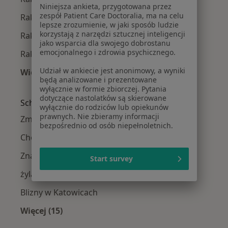
Niniejsza ankieta, przygotowana przez
zespół Patient Care Doctoralia, ma na celu
Rak szyjki macicy w Bielsku-Białej
lepsze zrozumienie, w jaki sposób ludzie
korzystają z narzędzi sztucznej inteligencji
Rak szyjki macicy w Sosnowcu
jako wsparcia dla swojego dobrostanu
emocjonalnego i zdrowia psychicznego.
Rak szyjki macicy w Będzinie
Udział w ankiecie jest anonimowy, a wyniki
Więcej (14)
będą analizowane i prezentowane
Więcej w kategorii: W pobliżu Katowic
wyłącznie w formie zbiorczej. Pytania
dotyczące nastolatków są skierowane
Schorzenia w Katowicach
wyłącznie do rodziców lub opiekunów
prawnych. Nie zbieramy informacji
Zmiany skórne w Katowicach
bezpośrednio od osób niepełnoletnich.
Choroby chirurgiczne w Katowicach
Znamiona w Katowicach
Start survey
żylaki kończyn dolnych w Katowicach
Blizny w Katowicach
Więcej (15)
Więcej w kategorii: Schorzenia w Katowicach