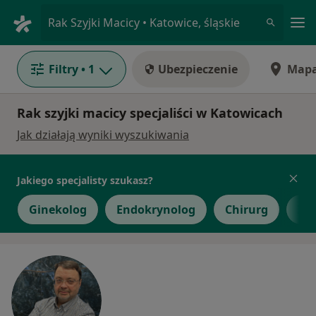
Me
Rak Szyjki Macicy • Katowice, śląskie
Filtry
• 1
Ubezpieczenie
Map
Rak szyjki macicy specjaliści w Katowicach
Jak działają wyniki wyszukiwania
Jakiego specjalisty szukasz?
Ginekolog
Endokrynolog
Chirurg
Int