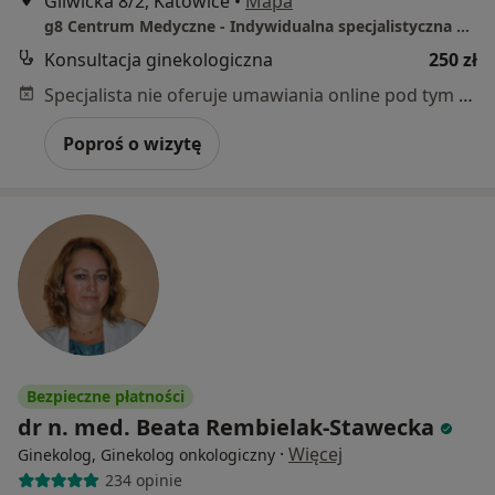
Gliwicka 8/2, Katowice
•
Mapa
g8 Centrum Medyczne - Indywidualna specjalistyczna praktyka lekarska Michał Leszczyński
Konsultacja ginekologiczna
250 zł
Specjalista nie oferuje umawiania online pod tym adresem.
Poproś o wizytę
Bezpieczne płatności
dr n. med. Beata Rembielak-Stawecka
·
Więcej
Ginekolog, Ginekolog onkologiczny
234 opinie