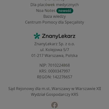
Dla placówek medycznych
Noa Notes
nowość
Baza wiedzy
Centrum Pomocy dla Specjalisty
Kontakt
ZnanyLekarz - Strona główna
ZnanyLekarz Sp. z o.o.
ul. Kolejowa 5/7
01-217 Warszawa, Polska
NIP: ⁠7010224868
KRS: ⁠0000347997
REGON: ⁠142276657
Sąd Rejonowy dla m.st. Warszawy w Warszawie XII
Wydział Gospodarczy KRS
Facebook
otwiera się w nowej karcie