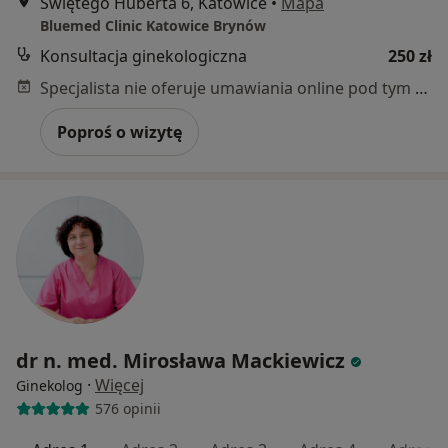
Świętego Huberta 6, Katowice
•
Mapa
Bluemed Clinic Katowice Brynów
Konsultacja ginekologiczna
250 zł
Specjalista nie oferuje umawiania online pod tym adresem.
Poproś o wizytę
dr n. med. Mirosława Mackiewicz
·
Więcej
Ginekolog
576 opinii