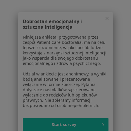
W pobliżu Piaseczna
Rak jądra w Warszawie
Dobrostan emocjonalny i
Rak jądra w Otwocku
sztuczna inteligencja
Rak jądra w Zielonce
Niniejsza ankieta, przygotowana przez
Rak jądra w Starej Iwicznej
zespół Patient Care Doctoralia, ma na celu
lepsze zrozumienie, w jaki sposób ludzie
Rak jądra w Jabłonnej
korzystają z narzędzi sztucznej inteligencji
jako wsparcia dla swojego dobrostanu
Więcej (11)
emocjonalnego i zdrowia psychicznego.
Więcej w kategorii: W pobliżu Piaseczna
Udział w ankiecie jest anonimowy, a wyniki
będą analizowane i prezentowane
Schorzenia w Piasecznie
wyłącznie w formie zbiorczej. Pytania
dotyczące nastolatków są skierowane
Choroby układu oddechowego w Piasecznie
wyłącznie do rodziców lub opiekunów
prawnych. Nie zbieramy informacji
Nadciśnienie tętnicze w Piasecznie
bezpośrednio od osób niepełnoletnich.
Choroby układu moczowego w Piasecznie
Zaburzenia rytmu serca w Piasecznie
Start survey