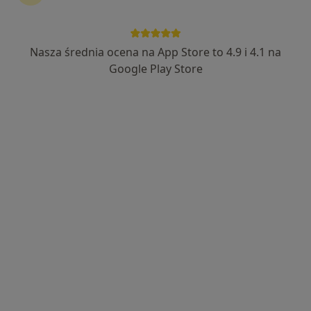
Nasza średnia ocena na App Store to 4.9 i 4.1 na
lek. Daniel Leszczyński
Google Play Store
·
Więcej
Urolog, Chirurg
79 opinii
Adres 1
Adres 2
Nowa 4a, Stara Iwiczna
•
Mapa
Centrum Medyczne Grupa LUX MED Stara Iwiczna - Nowa 4A
Konsultacja urologiczna
od 379 zł
Specjalista nie oferuje umawiania online pod tym adresem.
Poproś o wizytę