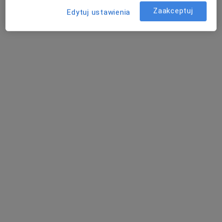
1 opinia
Zaakceptuj
Edytuj ustawienia
Ogrodowa 16D, Józefosław
•
Mapa
Konsultacja pediatryczna
280 zł
Punkt Pobrań
LabMed
diagnostyka
Brak dostępnych specjalistów z wolnymi terminami w tym centrum medycznym.
Pokaż profil