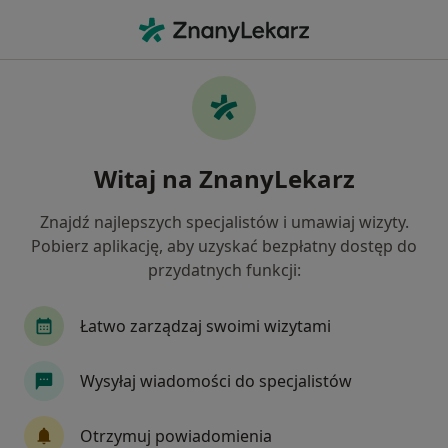
Me
Rak Jądra • Piaseczno, mazowieckie
Filtry
• 1
Ubezpieczenie
Map
Rak jądra specjaliści w Piasecznie
Witaj na ZnanyLekarz
Jak działają wyniki wyszukiwania
Znajdź najlepszych specjalistów i umawiaj wizyty.
Pobierz aplikację, aby uzyskać bezpłatny dostęp do
Jakiego specjalisty szukasz?
przydatnych funkcji:
Urolog
Radiolog
Internista
Kardiolo
Łatwo zarządzaj swoimi wizytami
Wysyłaj wiadomości do specjalistów
Otrzymuj powiadomienia