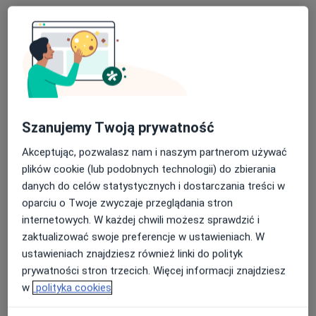
Mickiewicza 39, Piaseczno
•
Mapa
Penta Hospitals - Szpital Św. Anny
Konsultacja urologiczna
270 zł
Specjalista nie oferuje umawiania online pod tym adresem.
Poproś o wizytę
Szanujemy Twoją prywatność
Akceptując, pozwalasz nam i naszym partnerom używać
plików cookie (lub podobnych technologii) do zbierania
danych do celów statystycznych i dostarczania treści w
oparciu o Twoje zwyczaje przeglądania stron
internetowych. W każdej chwili możesz sprawdzić i
zaktualizować swoje preferencje w ustawieniach. W
ustawieniach znajdziesz również linki do polityk
prywatności stron trzecich. Więcej informacji znajdziesz
Bezpieczne płatności
w
polityka cookies
LabMed
·
Więcej
Diagnostyka, Medycyna, Medycyna ratunkowa