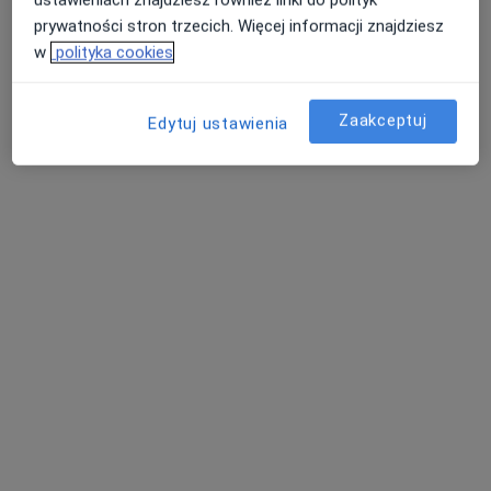
prywatności stron trzecich. Więcej informacji znajdziesz
w
polityka cookies
dr n. med. Artur Gibas
Zaakceptuj
Edytuj ustawienia
·
Więcej
Urolog
140 opinii
Wojska Polskiego 5A, Tczew
•
Mapa
Gabinet Urologiczny Artur Gibas N.Z.O.Z. MEDICAL
Konsultacja urologiczna
280 zł
Specjalista nie oferuje umawiania online pod tym adresem.
Poproś o wizytę