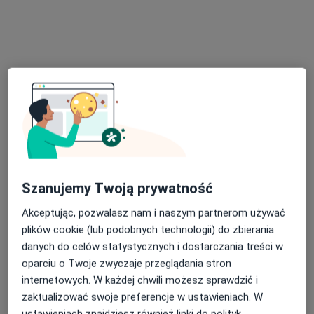
dr n. med. Wojciech Zachalski
·
Więcej
Urolog
399 opinii
Żeglarska 5, Tczew
•
Mapa
Przychodnia Doktormed
Konsultacja urologiczna
250 zł
Szanujemy Twoją prywatność
Specjalista nie oferuje umawiania online pod tym adresem.
Akceptując, pozwalasz nam i naszym partnerom używać
Poproś o wizytę
plików cookie (lub podobnych technologii) do zbierania
danych do celów statystycznych i dostarczania treści w
oparciu o Twoje zwyczaje przeglądania stron
internetowych. W każdej chwili możesz sprawdzić i
zaktualizować swoje preferencje w ustawieniach. W
ustawieniach znajdziesz również linki do polityk