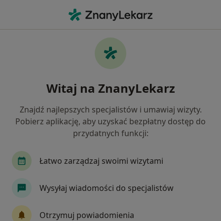
Me
Przerost Prostaty • Tczew, pomorskie
Filtry
• 1
Ubezpieczenie
Map
Przerost prostaty specjaliści w Tczewie
Witaj na ZnanyLekarz
Jak działają wyniki wyszukiwania
Znajdź najlepszych specjalistów i umawiaj wizyty.
Pobierz aplikację, aby uzyskać bezpłatny dostęp do
Jakiego specjalisty szukasz?
przydatnych funkcji:
Urolog
Ortopeda
Chirurg
Dermatolo
Łatwo zarządzaj swoimi wizytami
Wysyłaj wiadomości do specjalistów
Otrzymuj powiadomienia