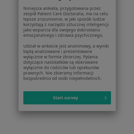
Dostępność
Niniejsza ankieta, przygotowana przez
zespół Patient Care Doctoralia, ma na celu
O nas
lepsze zrozumienie, w jaki sposób ludzie
Praca
Rekrutujemy!
korzystają z narzędzi sztucznej inteligencji
Partnerzy
jako wsparcia dla swojego dobrostanu
emocjonalnego i zdrowia psychicznego.
Centrum prasowe
Kontakt
Udział w ankiecie jest anonimowy, a wyniki
będą analizowane i prezentowane
Dla pacjentów
wyłącznie w formie zbiorczej. Pytania
dotyczące nastolatków są skierowane
Lekarze
wyłącznie do rodziców lub opiekunów
Placówki medyczne
prawnych. Nie zbieramy informacji
bezpośrednio od osób niepełnoletnich.
Pytania i odpowiedzi
Usługi i zabiegi
Choroby
Start survey
Pomoc
Aplikacje mobilne
Blog dla pacjentów
Dla profesjonalistów