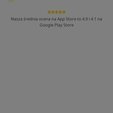
Nasza średnia ocena na App Store to 4.9 i 4.1 na
Bezpieczne płatności
Google Play Store
dr n. med. Jakub Kłącz
·
Więcej
Urolog
431 opinii
Pomorska 1, Galeria Kociewska - poziom 2, Tczew
•
Mapa
Centrum Medyczne POLMED Oddział Tczew
Konsultacja urologiczna
300 zł
Specjalista nie oferuje umawiania online pod tym adresem.
Poproś o wizytę