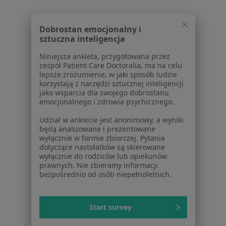
Próchnica w Katowicach
Próchnica w Gliwicach
Dobrostan emocjonalny i
sztuczna inteligencja
Próchnica w Sosnowcu
Niniejsza ankieta, przygotowana przez
Próchnica w Tychach
zespół Patient Care Doctoralia, ma na celu
lepsze zrozumienie, w jaki sposób ludzie
Próchnica w Rybniku
korzystają z narzędzi sztucznej inteligencji
jako wsparcia dla swojego dobrostanu
Więcej (15)
emocjonalnego i zdrowia psychicznego.
Więcej w kategorii: W pobliżu Gierałtowic
Udział w ankiecie jest anonimowy, a wyniki
będą analizowane i prezentowane
Schorzenia w Gierałtowicach
wyłącznie w formie zbiorczej. Pytania
Ból zęba w Gierałtowicach
dotyczące nastolatków są skierowane
wyłącznie do rodziców lub opiekunów
Braki zębowe w Gierałtowicach
prawnych. Nie zbieramy informacji
bezpośrednio od osób niepełnoletnich.
Choroby dziąseł w Gierałtowicach
Choroby miazgi w Gierałtowicach
Start survey
Kamień nazębny w Gierałtowicach