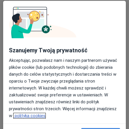
Specjalista nie oferuje umawiania online pod tym adresem.
Poproś o wizytę
Szanujemy Twoją prywatność
Akceptując, pozwalasz nam i naszym partnerom używać
plików cookie (lub podobnych technologii) do zbierania
danych do celów statystycznych i dostarczania treści w
lek. dent. Maciej Majka
oparciu o Twoje zwyczaje przeglądania stron
·
Więcej
Stomatolog
internetowych. W każdej chwili możesz sprawdzić i
22 opinie
zaktualizować swoje preferencje w ustawieniach. W
ustawieniach znajdziesz również linki do polityk
Raciborska 17, Gliwice
•
Mapa
prywatności stron trzecich. Więcej informacji znajdziesz
Centrum Stomatologii Plombex
w
polityka cookies
Konsultacja stomatologiczna
150 zł
Specjalista nie oferuje umawiania online pod tym adresem.