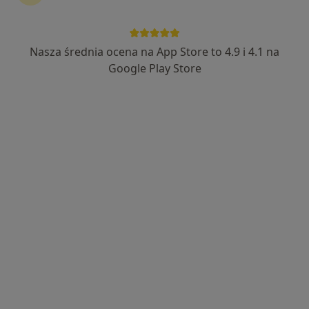
Nasza średnia ocena na App Store to 4.9 i 4.1 na
dr n. med. Maria Wojtanowska
Google Play Store
Stomatolog, Lekarz wykonujący zabiegi medycyny estetycznej
·
Więcej
489 opinii
Adres
Online
Korfantego 10/2, Gliwice
•
Mapa
Wojtanowska Dental Clinic
Konsultacja chirurgiczna
250 zł
Specjalista nie oferuje umawiania online pod tym adresem.
Poproś o wizytę