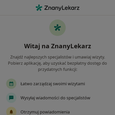
Me
Próchnica • Gierałtowice, śląskie
Filtry
• 1
Ubezpieczenie
Map
Próchnica specjaliści w Gierałtowicach
Witaj na ZnanyLekarz
Jak działają wyniki wyszukiwania
Znajdź najlepszych specjalistów i umawiaj wizyty.
Pobierz aplikację, aby uzyskać bezpłatny dostęp do
Jakiego specjalisty szukasz?
przydatnych funkcji:
Stomatolog
Stomatolog dziecięcy
Chirur
Łatwo zarządzaj swoimi wizytami
Wysyłaj wiadomości do specjalistów
Otrzymuj powiadomienia