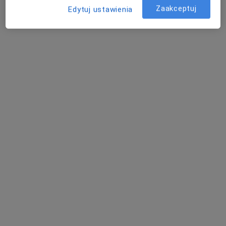
Zaakceptuj
Edytuj ustawienia
Poproś o wizytę
Bezpieczne płatności
lek. dent. Justyna Witeczek
·
Więcej
Stomatolog
188 opinii
Bojkowska 43G, Gliwice
•
Mapa
ZDROWISKO stomatologia i medycyna specjalistyczna
Konsultacja stomatologiczna
150 zł