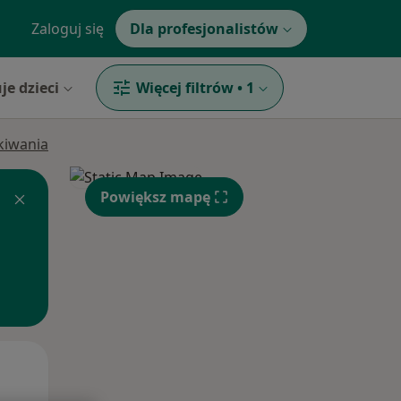
Zaloguj się
Dla profesjonalistów
je dzieci
Więcej filtrów
•
1
ukiwania
Powiększ mapę
Śr,
Czw,
Pt,
12 Sie
13 Sie
14 Sie