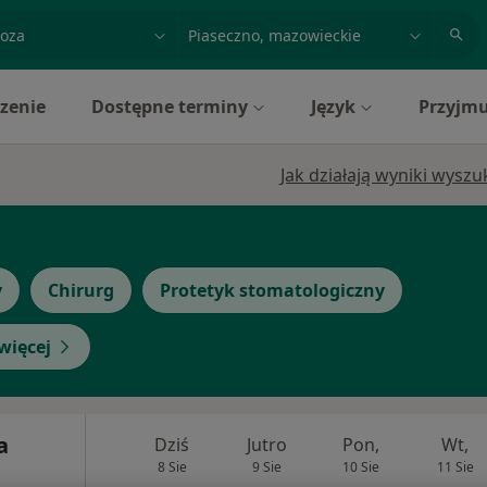
acja, badanie lub nazwisko
miasto lub dzielnica
zenie
Dostępne terminy
Język
Przyjmu
Jak działają wyniki wysz
y
Chirurg
Protetyk stomatologiczny
więcej
a
Dziś
Jutro
Pon,
Wt,
8 Sie
9 Sie
10 Sie
11 Sie