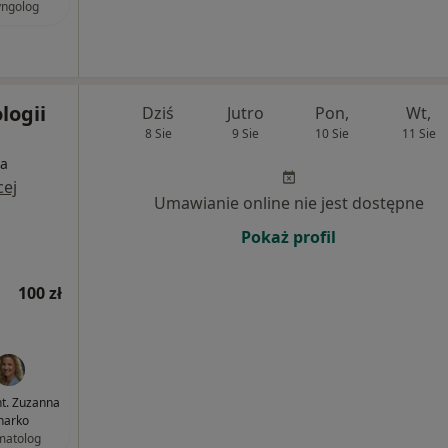
yngolog
logii
Dziś
Jutro
Pon,
Wt,
8 Sie
9 Sie
10 Sie
11 Sie
ia
cej
Umawianie online nie jest dostępne
Pokaż profil
100 zł
nt. Zuzanna
harko
matolog