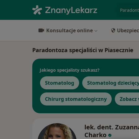
specjaliz
Konsultacje online
Ubezpiec
Paradontoza specjaliści w Piasecznie
Jakiego specjalisty szukasz?
Stomatolog
Stomatolog dziecięc
Chirurg stomatologiczny
Zobacz 
lek. dent. Zuzann
Charko