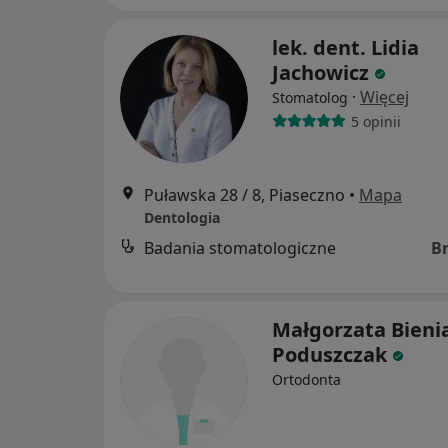
lek. dent. Lidia
Jachowicz
·
Więcej
Stomatolog
5 opinii
Puławska 28 / 8, Piaseczno
•
Mapa
Dentologia
Badania stomatologiczne
B
Małgorzata Bieni
Poduszczak
Ortodonta