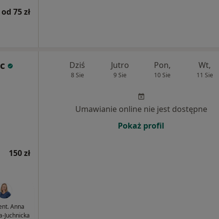
od 75 zł
ic
Dziś
Jutro
Pon,
Wt,
8 Sie
9 Sie
10 Sie
11 Sie
Umawianie online nie jest dostępne
Pokaż profil
150 zł
dent. Anna
-Juchnicka