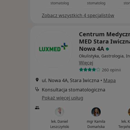
stomatolog
stomatolog
sto
Zobacz wszystkich 4 specjalistów
Centrum Medycz
MED Stara Iwiczna
Nowa 4A
Okulistyka, Gastrologia, I
Więcej
260 opinii
ul. Nowa 4A, Stara Iwiczna
•
Mapa
Konsultacja stomatologiczna
Pokaż więcej usług
lek. Daniel
mgr Kamila
lek. 
Leszczyński
Domańska
Terpiń