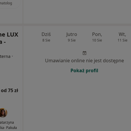
matolog
ne LUX
Dziś
Jutro
Pon,
Wt,
 -
8 Sie
9 Sie
10 Sie
11 Sie
·
nterna
Umawianie online nie jest dostępne
Pokaż profil
od 75 zł
Katarzyna
ska- Pakuła