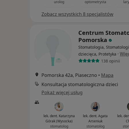
urolog
optometrysta
lar
Zobacz wszystkich 8 specjalistów
Centrum Stomato
Pomorska
Stomatologia, Stomatolog
·
Wię
dziecięca, Protetyka
138 opinii
Pomorska 42a, Piaseczno
•
Mapa
Konsultacja stomatologiczna dzieci
Pokaż więcej usług
lek. dent. Katarzyna
lek. dent. Agata
lek. de
Górak (Wysocka)
Arseniuk
C
stomatolog
stomatolog
sto