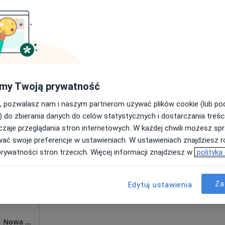
Umawianie online nie jest dostępne
Poproś o wizytę
rak ceny
my Twoją prywatność
, pozwalasz nam i naszym partnerom używać plików cookie (lub p
) do zbierania danych do celów statystycznych i dostarczania treśc
zaje przeglądania stron internetowych. W każdej chwili możesz spr
zka
Dziś
Jutro
Pon,
Wt,
wać swoje preferencje w ustawieniach. W ustawieniach znajdziesz ró
8 Sie
9 Sie
10 Sie
11 Sie
prywatności stron trzecich. Więcej informacji znajdziesz w
polityka
Umawianie online nie jest dostępne
Za
Edytuj ustawienia
Poproś o wizytę
Centrum Medyczne LUX MED Stara Iwiczna - Nowa 4A