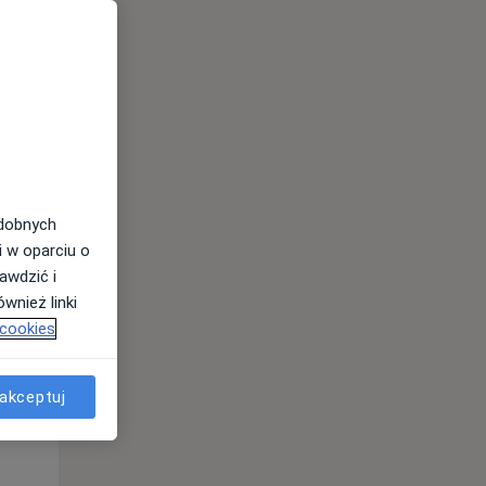
odobnych
i w oparciu o
awdzić i
Śr,
Czw,
Pt,
wnież linki
12 Sie
13 Sie
14 Sie
 cookies
akceptuj