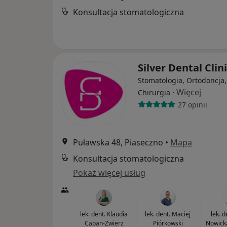
Konsultacja stomatologiczna
Silver Dental Clin
Stomatologia, Ortodoncja,
·
Więcej
Chirurgia
27 opinii
Puławska 48, Piaseczno
•
Mapa
Konsultacja stomatologiczna
Pokaż więcej usług
lek. dent. Klaudia
lek. dent. Maciej
lek. 
Caban-Zwierz
Piórkowski
Nowicka