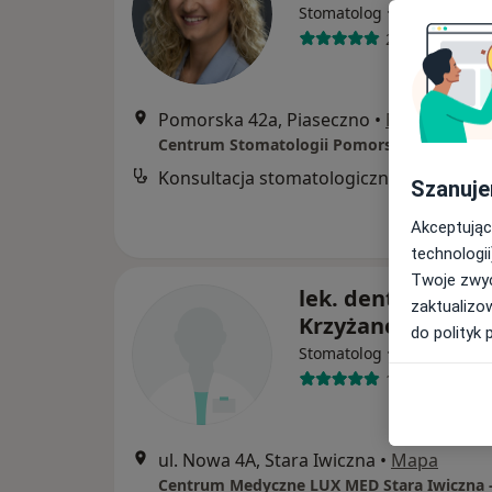
·
Więcej
Stomatolog
24 opinie
Pomorska 42a, Piaseczno
•
Mapa
Centrum Stomatologii Pomorska
Konsultacja stomatologiczna
B
Szanuje
Akceptując
technologii
Twoje zwyc
lek. dent. Agnies
zaktualizo
Krzyżanowska
do polityk 
·
Więcej
Stomatolog
10 opinii
ul. Nowa 4A, Stara Iwiczna
•
Mapa