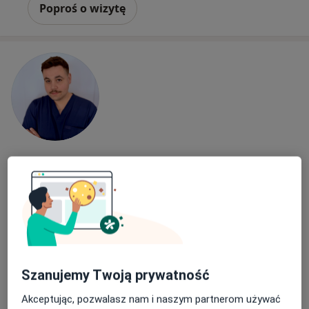
Poproś o wizytę
Bezpieczne płatności
lek. Jan Czauderna
·
Więcej
W trakcie specjalizacji (Neurochirurg)
6 opinii
Adres 1
Adres 2
Szanujemy Twoją prywatność
Stanisława Wyspiańskiego 25, Gdańsk
•
Mapa
Akceptując, pozwalasz nam i naszym partnerom używać
NeuroVitalis - Nowoczesna Medycyna Leczenia Bólu i Schorzeń Neurologicznych