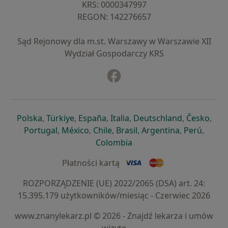
KRS: ⁠0000347997
REGON: ⁠142276657
Sąd Rejonowy dla m.st. Warszawy w Warszawie XII
Wydział Gospodarczy KRS
Facebook
otwiera się w nowej karcie
otwiera się w nowej karcie
otwiera się w nowej karcie
otwiera się w nowej karcie
otwiera się w nowej karci
otwiera się
otwi
Polska
,
Türkiye
,
España
,
Italia
,
Deutschland
,
Česko
,
otwiera się w nowej karcie
otwiera się w nowej karcie
otwiera się w nowej karcie
otwiera się w nowej kar
otwiera się 
otwier
Portugal
,
México
,
Chile
,
Brasil
,
Argentina
,
Perú
,
otwiera się w nowej karc
Colombia
Płatności kartą
ROZPORZĄDZENIE (UE) 2022/2065 (DSA) art. 24:
15.395.179 użytkowników/miesiąc - Czerwiec 2026
www.znanylekarz.pl © 2026 - Znajdź lekarza i umów