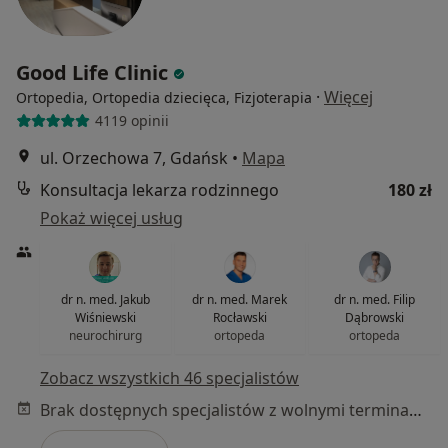
Good Life Clinic
·
Więcej
Ortopedia, Ortopedia dziecięca, Fizjoterapia
4119 opinii
ul. Orzechowa 7, Gdańsk
•
Mapa
Konsultacja lekarza rodzinnego
180 zł
Pokaż więcej usług
dr n. med. Jakub
dr n. med. Marek
dr n. med. Filip
Wiśniewski
Rocławski
Dąbrowski
neurochirurg
ortopeda
ortopeda
Zobacz wszystkich 46 specjalistów
Brak dostępnych specjalistów z wolnymi terminami w tym centrum medycznym.