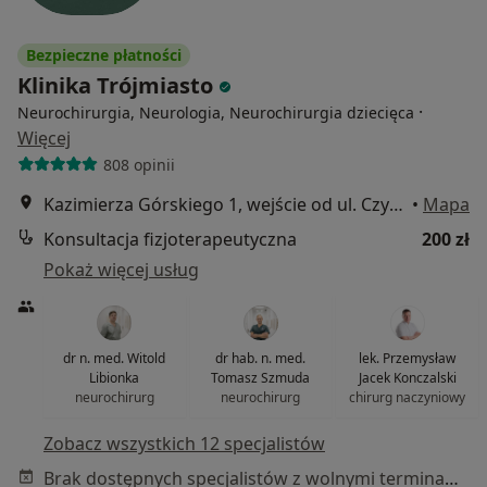
Bezpieczne płatności
Klinika Trójmiasto
·
Neurochirurgia, Neurologia, Neurochirurgia dziecięca
Więcej
808 opinii
Kazimierza Górskiego 1, wejście od ul. Czyżewskiego: Hala Gimnastyczna Leszka Blanika, 1 piętro, Gdańsk
•
Mapa
Konsultacja fizjoterapeutyczna
200 zł
Pokaż więcej usług
dr n. med. Witold
dr hab. n. med.
lek. Przemysław
Libionka
Tomasz Szmuda
Jacek Konczalski
neurochirurg
neurochirurg
chirurg naczyniowy
Zobacz wszystkich 12 specjalistów
Brak dostępnych specjalistów z wolnymi terminami w tym centrum medycznym.