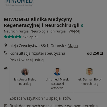
MIWOMED Klinika Medycyny
Regeneracyjnej i Neurochirurgii
·
Więcej
Neurochirurgia, Neurologia, Chirurgia
575 opinii
aleja Zwycięstwa 53/1, Gdańsk
•
Mapa
Konsultacja fizjoterapeutyczna
od 250 zł
Pokaż więcej usług
lek. Aneta Bielec
dr n. med. Marek
lek. Damian Borof
neurolog
Rocławski
neurochirurg
ortopeda
Zobacz wszystkich 13 specjalistów
Brak dostępnych specjalistów z wolnymi terminami w tym centrum medycznym.