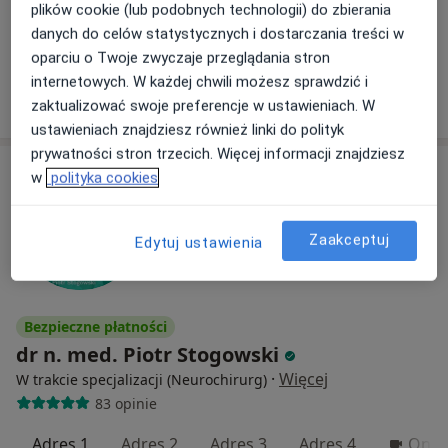
plików cookie (lub podobnych technologii) do zbierania
Konsultacja neurochirurgiczna
270 zł
danych do celów statystycznych i dostarczania treści w
Specjalista nie oferuje umawiania online pod tym adresem.
oparciu o Twoje zwyczaje przeglądania stron
internetowych. W każdej chwili możesz sprawdzić i
Poproś o wizytę
zaktualizować swoje preferencje w ustawieniach. W
ustawieniach znajdziesz również linki do polityk
prywatności stron trzecich. Więcej informacji znajdziesz
w
polityka cookies
Zaakceptuj
Edytuj ustawienia
Bezpieczne płatności
dr n. med. Piotr Stogowski
·
Więcej
W trakcie specjalizacji (Neurochirurg)
83 opinie
Adres 1
Adres 2
Adres 3
Adres 4
Onli