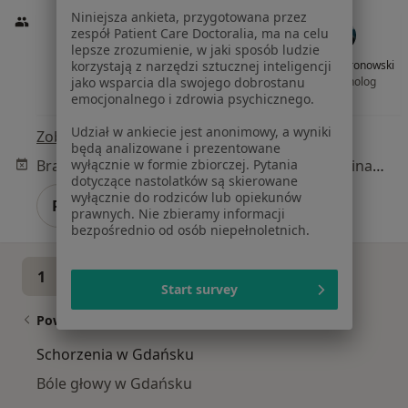
Niniejsza ankieta, przygotowana przez
zespół Patient Care Doctoralia, ma na celu
lepsze zrozumienie, w jaki sposób ludzie
korzystają z narzędzi sztucznej inteligencji
lek. Ewa Puzio
lek. Katarzyna
lek. Adam Gronowski
jako wsparcia dla swojego dobrostanu
kardiolog
Przekazińska-Boager
endokrynolog
emocjonalnego i zdrowia psychicznego.
dermatolog
Udział w ankiecie jest anonimowy, a wyniki
Zobacz wszystkich 36 specjalistów
będą analizowane i prezentowane
wyłącznie w formie zbiorczej. Pytania
Brak dostępnych specjalistów z wolnymi terminami w tym centrum medycznym.
dotyczące nastolatków są skierowane
wyłącznie do rodziców lub opiekunów
Pokaż profil
prawnych. Nie zbieramy informacji
bezpośrednio od osób niepełnoletnich.
1
2
Start survey
Powiązane wyszukiwania
Schorzenia w Gdańsku
Bóle głowy w Gdańsku