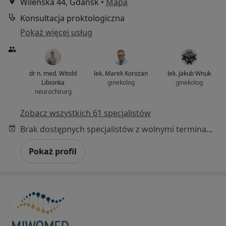
Wileńska 44, Gdańsk
•
Mapa
Konsultacja proktologiczna
Pokaż więcej usług
dr n. med. Witold
lek. Marek Korożan
lek. Jakub Wnuk
Libionka
ginekolog
ginekolog
neurochirurg
Zobacz wszystkich 61 specjalistów
Brak dostępnych specjalistów z wolnymi terminami w tym centrum medycznym.
Pokaż profil