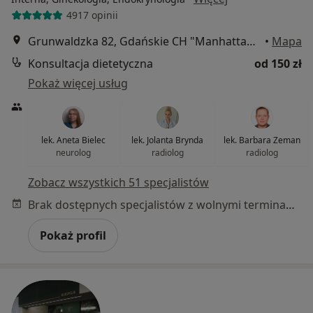
4917 opinii
Grunwaldzka 82, Gdańskie CH "Manhattan", Gdańsk
•
Mapa
Konsultacja dietetyczna
od 150 zł
Pokaż więcej usług
lek. Aneta Bielec
lek. Jolanta Brynda
lek. Barbara Zeman
neurolog
radiolog
radiolog
Zobacz wszystkich 51 specjalistów
Brak dostępnych specjalistów z wolnymi terminami w tym centrum medycznym.
Pokaż profil