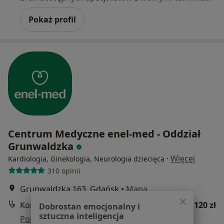
Pokaż profil
Centrum Medyczne enel-med - Oddział
Grunwaldzka
·
Więcej
Kardiologia, Ginekologia, Neurologia dziecięca
310 opinii
Grunwaldzka 163, Gdańsk
•
Mapa
Konsultacja stomatologiczna dzieci
120 zł
Dobrostan emocjonalny i
sztuczna inteligencja
Pokaż więcej usług