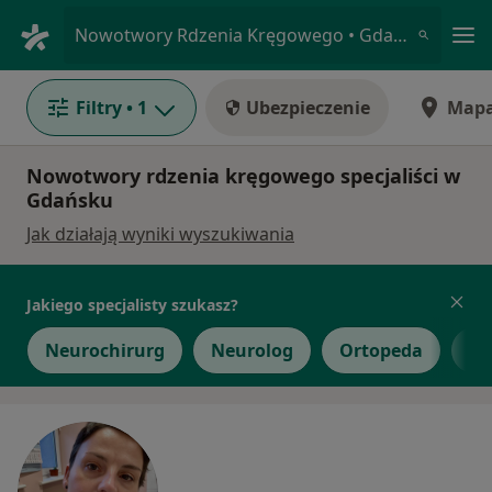
Me
Nowotwory Rdzenia Kręgowego • Gdańsk, pomorskie
Filtry
• 1
Ubezpieczenie
Map
Nowotwory rdzenia kręgowego specjaliści w
Gdańsku
Jak działają wyniki wyszukiwania
Jakiego specjalisty szukasz?
Neurochirurg
Neurolog
Ortopeda
In