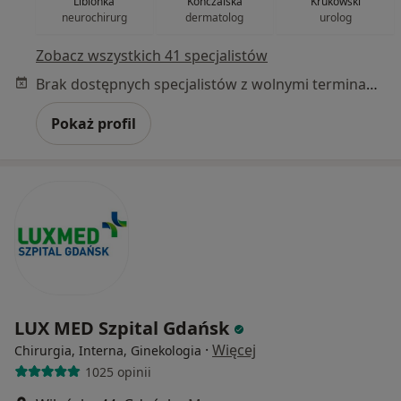
Libionka
Konczalska
Krukowski
neurochirurg
dermatolog
urolog
Zobacz wszystkich 41 specjalistów
Brak dostępnych specjalistów z wolnymi terminami w tym centrum medycznym.
Pokaż profil
LUX MED Szpital Gdańsk
·
Więcej
Chirurgia, Interna, Ginekologia
1025 opinii