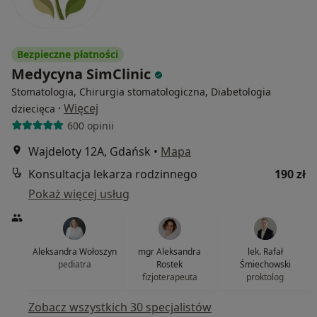
Bezpieczne płatności
Medycyna SimClinic
Stomatologia, Chirurgia stomatologiczna, Diabetologia
·
Więcej
dziecięca
600 opinii
Wajdeloty 12A, Gdańsk
•
Mapa
Konsultacja lekarza rodzinnego
190 zł
Pokaż więcej usług
Aleksandra Wołoszyn
mgr Aleksandra
lek. Rafał
pediatra
Rostek
Śmiechowski
fizjoterapeuta
proktolog
Zobacz wszystkich 30 specjalistów