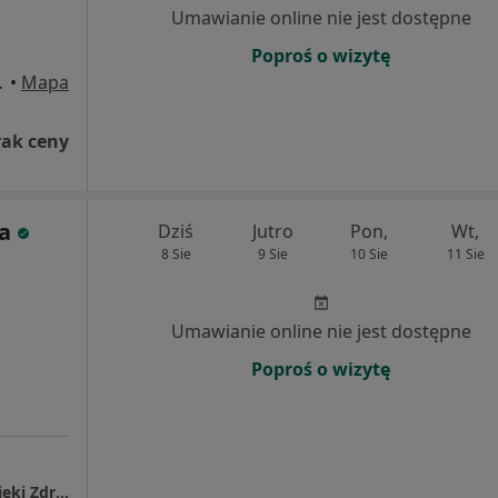
Umawianie online nie jest dostępne
Poproś o wizytę
alowa Wola
•
Mapa
rak ceny
a
Dziś
Jutro
Pon,
Wt,
8 Sie
9 Sie
10 Sie
11 Sie
Umawianie online nie jest dostępne
Poproś o wizytę
Samodzielny Publiczny Zespół Zakładów Opieki Zdrowotnej Powiatowy Szpital Specjalistyczny w Stalowej Woli