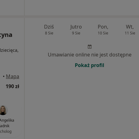
Dziś
Jutro
Pon,
Wt,
tyna
8 Sie
9 Sie
10 Sie
11 Sie
ziecięca,
Umawianie online nie jest dostępne
Pokaż profil
•
Mapa
190 zł
Angelika
tadnik
cholog