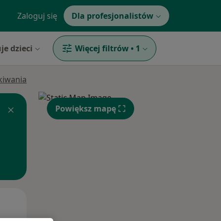
Zaloguj się
Dla profesjonalistów
je dzieci
Więcej filtrów
•
1
ukiwania
Powiększ mapę
Śr,
Czw,
Pt,
12 Sie
13 Sie
14 Sie