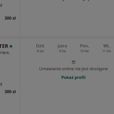
a
300 zł
TER
Dziś
Jutro
Pon,
Wt,
8 Sie
9 Sie
10 Sie
11 Sie
cięca,
Umawianie online nie jest dostępne
Pokaż profil
a
300 zł