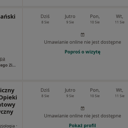
ański
Dziś
Jutro
Pon,
Wt,
8 Sie
9 Sie
10 Sie
11 Sie
Umawianie online nie jest dostępne
Poproś o wizytę
pa
Gabinet Terapii Manualnej i Masażu Leczniczego Ziemiański - Fizjoterapia
iczny
Dziś
Jutro
Pon,
Wt,
Opieki
8 Sie
9 Sie
10 Sie
11 Sie
atowy
yczny
Umawianie online nie jest dostępne
Pokaż profil
·
zjologia