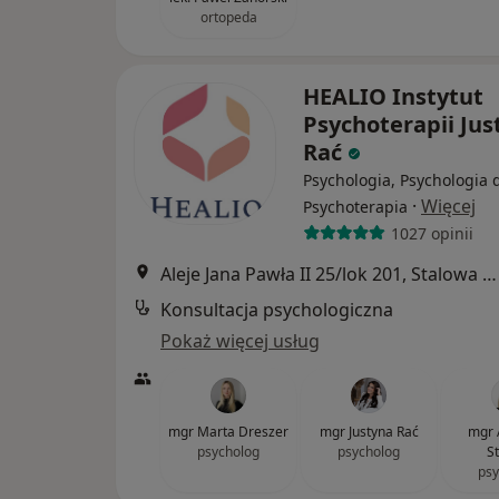
ortopeda
HEALIO Instytut
Psychoterapii Jus
Rać
Psychologia, Psychologia d
·
Więcej
Psychoterapia
1027 opinii
Aleje Jana Pawła II 25/lok 201, Stalowa Wola
Konsultacja psychologiczna
Pokaż więcej usług
mgr Marta Dreszer
mgr Justyna Rać
mgr 
psycholog
psycholog
S
psy