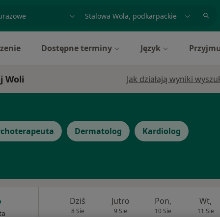
acja, badanie lub nazwisko
miasto lub dzielnica
zenie
Dostępne terminy
Język
Przyjmu
j Woli
Jak działają wyniki wysz
ychoterapeuta
Dermatolog
Kardiolog
Dziś
Jutro
Pon,
Wt,
8 Sie
9 Sie
10 Sie
11 Sie
ta