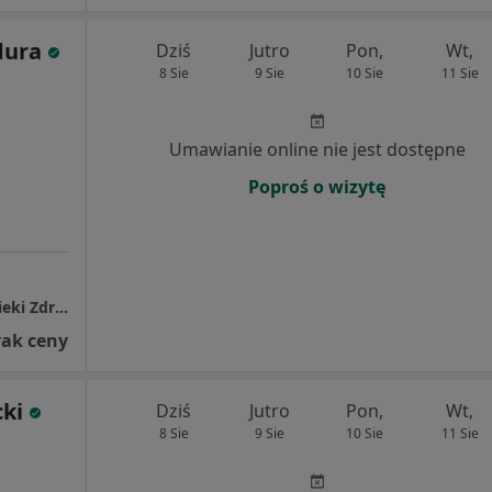
dura
Dziś
Jutro
Pon,
Wt,
8 Sie
9 Sie
10 Sie
11 Sie
Umawianie online nie jest dostępne
Poproś o wizytę
Samodzielny Publiczny Zespół Zakładów Opieki Zdrowotnej Powiatowy Szpital Specjalistyczny w Stalowej Woli
rak ceny
cki
Dziś
Jutro
Pon,
Wt,
8 Sie
9 Sie
10 Sie
11 Sie