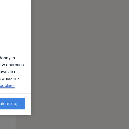
odobnych
i w oparciu o
awdzić i
wnież linki
 cookies
Śr,
Czw,
Pt,
12 Sie
13 Sie
14 Sie
akceptuj