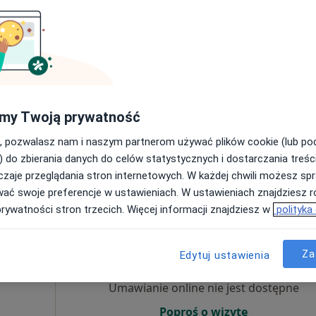
Umawianie online nie jest dostępne
Poproś o wizytę
my Twoją prywatność
•
Mapa
, pozwalasz nam i naszym partnerom używać plików cookie (lub p
250 zł
) do zbierania danych do celów statystycznych i dostarczania treśc
zaje przeglądania stron internetowych. W każdej chwili możesz spr
wać swoje preferencje w ustawieniach. W ustawieniach znajdziesz ró
prywatności stron trzecich. Więcej informacji znajdziesz w
polityka
ki
Dziś
Jutro
Pon,
Wt,
8 Sie
9 Sie
10 Sie
11 Sie
·
ięcy
Za
Edytuj ustawienia
Umawianie online nie jest dostępne
Poproś o wizytę