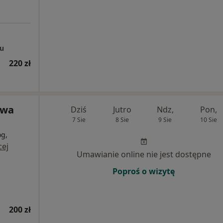
ju
220 zł
Ewa
Dziś
Jutro
Ndz,
Pon,
7 Sie
8 Sie
9 Sie
10 Sie
og,
cej
Umawianie online nie jest dostępne
Poproś o wizytę
200 zł