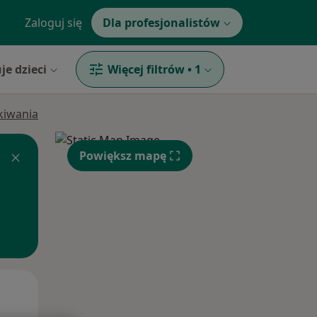
Zaloguj się
Dla profesjonalistów
je dzieci
Więcej filtrów
•
1
ukiwania
Powiększ mapę
Wt,
Śr,
Czw,
11 Sie
12 Sie
13 Sie