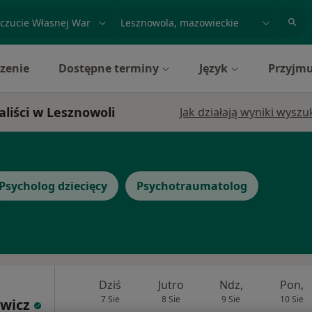
acja, badanie lub nazwisko
miasto lub dzielnica
zenie
Dostępne terminy
Język
Przyjmu
aliści w Lesznowoli
Jak działają wyniki wysz
Psycholog dziecięcy
Psychotraumatolog
Dziś
Jutro
Ndz,
Pon,
7 Sie
8 Sie
9 Sie
10 Sie
wicz