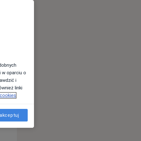
odobnych
i w oparciu o
awdzić i
wnież linki
 cookies
Wt,
Śr,
Czw,
11 Sie
12 Sie
13 Sie
akceptuj