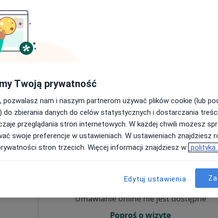
·
ta
Umawianie online nie jest dostępne
Poproś o wizytę
my Twoją prywatność
, pozwalasz nam i naszym partnerom używać plików cookie (lub p
220 zł
) do zbierania danych do celów statystycznych i dostarczania treśc
zaje przeglądania stron internetowych. W każdej chwili możesz spr
wać swoje preferencje w ustawieniach. W ustawieniach znajdziesz ró
prywatności stron trzecich. Więcej informacji znajdziesz w
polityka
Dziś
Jutro
Ndz,
Pon,
7 Sie
8 Sie
9 Sie
10 Sie
cz
Za
Edytuj ustawienia
·
og
Umawianie online nie jest dostępne
Poproś o wizytę