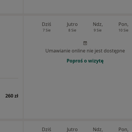
Dziś
Jutro
Ndz,
Pon,
7 Sie
8 Sie
9 Sie
10 Sie
Umawianie online nie jest dostępne
Poproś o wizytę
260 zł
Dziś
Jutro
Ndz,
Pon,