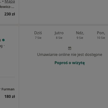
k. 216, Piaseczno
•
Mapa
Sentima Gabinet Psychoterapii Wioletta Karłowicz-Dul
230 zł
Dziś
Jutro
Ndz,
Pon,
7 Sie
8 Sie
9 Sie
10 Sie
n
·
og
Umawianie online nie jest dostępne
Poproś o wizytę
tr Furman
180 zł