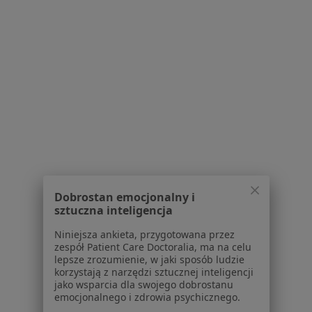
Bezsenność w Milanówku
Depresja w Milanówku
Niskie poczucie własnej wartości w Milanówku
Zaburzenia nastroju w Milanówku
Kryzys emocjonalny w Milanówku
Więcej (15)
Więcej w kategorii: Schorzenia w Milanówku
Nerwica Natręctw Specjaliści W Milanówku
Dobrostan emocjonalny i
sztuczna inteligencja
Niniejsza ankieta, przygotowana przez
zespół Patient Care Doctoralia, ma na celu
lepsze zrozumienie, w jaki sposób ludzie
korzystają z narzędzi sztucznej inteligencji
jako wsparcia dla swojego dobrostanu
Serwis
emocjonalnego i zdrowia psychicznego.