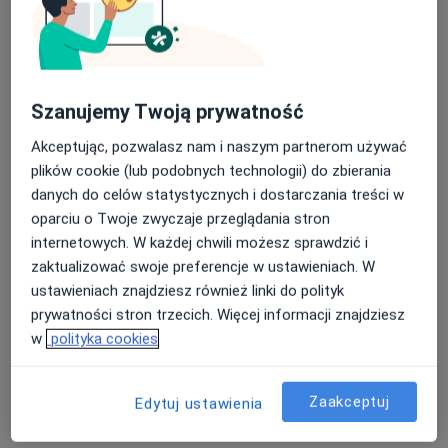
Warszawska 31 lok.3, Milanówek
•
Mapa
Prywatny Gabinet
Konsultacja psychoterapeutyczna
220 zł
Specjalista nie oferuje umawiania online pod tym adresem.
Szanujemy Twoją prywatność
Poproś o wizytę
Akceptując, pozwalasz nam i naszym partnerom używać
plików cookie (lub podobnych technologii) do zbierania
danych do celów statystycznych i dostarczania treści w
oparciu o Twoje zwyczaje przeglądania stron
internetowych. W każdej chwili możesz sprawdzić i
zaktualizować swoje preferencje w ustawieniach. W
ustawieniach znajdziesz również linki do polityk
prywatności stron trzecich. Więcej informacji znajdziesz
w
polityka cookies
Bezpieczne płatności
Iwona Borkowska
Zaakceptuj
Edytuj ustawienia
·
Więcej
Psychoterapeuta
9 opinii