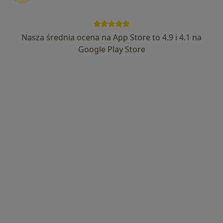
Nasza średnia ocena na App Store to 4.9 i 4.1 na
Bezpieczne płatności
Google Play Store
dr Justyna Sempruch
·
Więcej
Psychoterapeuta
54 opinie
Wspieram w budowaniu siebie oraz zdrowych
relacji.
PhD, University of British Columbia, Canada
Insight Out Medicus online/gabinet
Adres
Online
Przechodnia 10, Milanówek
•
Mapa
Insight Out Medicus
Bezpłatna konsultacja wstępna - telefoniczna
Darmowa usługa