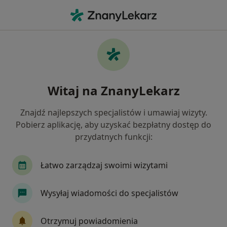
Me
Nerwica Natręctw • Milanówek, mazowieckie
Filtry
• 1
Mapa
Nerwica natręctw specjaliści w Milanówku
Witaj na ZnanyLekarz
Jak działają wyniki wyszukiwania
Znajdź najlepszych specjalistów i umawiaj wizyty.
Pobierz aplikację, aby uzyskać bezpłatny dostęp do
Jakiego specjalisty szukasz?
przydatnych funkcji:
Psychoterapeuta
Psycholog
Łatwo zarządzaj swoimi wizytami
Wysyłaj wiadomości do specjalistów
Otrzymuj powiadomienia