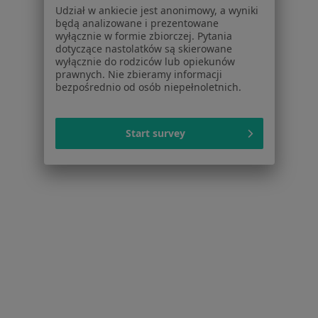
Regulamin
Udział w ankiecie jest anonimowy, a wyniki
Polityka prywatności pacjentów
będą analizowane i prezentowane
wyłącznie w formie zbiorczej. Pytania
Polityka prywatności profesjonalistów
dotyczące nastolatków są skierowane
Polityka prywatności dla profesjonalistów, których
wyłącznie do rodziców lub opiekunów
dane pozyskaliśmy samodzielnie
prawnych. Nie zbieramy informacji
bezpośrednio od osób niepełnoletnich.
Polityka cookies
Jak działają wyniki wyszukiwania
Dostępność
Start survey
O nas
Praca
Rekrutujemy!
Partnerzy
Centrum prasowe
Kontakt
Dla pacjentów
Lekarze
Placówki medyczne
Pytania i odpowiedzi
Usługi i zabiegi