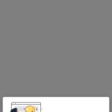
Specjalista nie oferuje umawiania online pod tym adresem.
Poproś o wizytę
Bezpieczne płatności
mgr Rita Kalashnikava (Kałasznikowa)
·
Więcej
Psychoterapeuta
18 opinii
Adres
Online