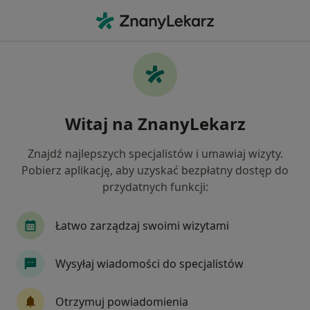
Me
Nadżerki Szyjki Macicy • Zabrze, śląskie
Filtry
• 1
Ubezpieczenie
Map
Nadżerki szyjki macicy specjaliści w Zabrzu
Witaj na ZnanyLekarz
Jak działają wyniki wyszukiwania
Znajdź najlepszych specjalistów i umawiaj wizyty.
Pobierz aplikację, aby uzyskać bezpłatny dostęp do
Jakiego specjalisty szukasz?
przydatnych funkcji:
Ginekolog
Endokrynolog
Kardiolog
L
Łatwo zarządzaj swoimi wizytami
Wysyłaj wiadomości do specjalistów
Otrzymuj powiadomienia