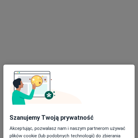
lek. Magdalena Włodarska
·
Więcej
Ginekolog
180 opinii
Adres
Online
Zygmunta Krasińskiego 8, Zabrze
•
Mapa
Szanujemy Twoją prywatność
Sonicus Centrum Diagnostyczne
Akceptując, pozwalasz nam i naszym partnerom używać
Konsultacja ginekologiczna
200 zł
plików cookie (lub podobnych technologii) do zbierania