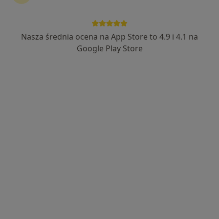
Nasza średnia ocena na App Store to 4.9 i 4.1 na
lek. Nikodem Ciaputa
Google Play Store
·
Więcej
Ginekolog
78 opinii
Adres 1
Adres 2
Adres 3
Adres 4
Zwrotnicza 11G, Zabrze
•
Mapa
Centrum Medycyny Sportowej - CMS
Konsultacja ginekologiczna
320 zł
Specjalista nie oferuje umawiania online pod tym adresem.
Poproś o wizytę