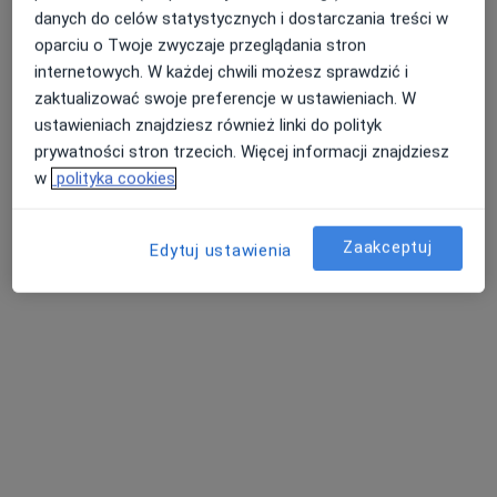
Specjalista nie oferuje umawiania online pod tym adresem.
danych do celów statystycznych i dostarczania treści w
oparciu o Twoje zwyczaje przeglądania stron
Poproś o wizytę
internetowych. W każdej chwili możesz sprawdzić i
zaktualizować swoje preferencje w ustawieniach. W
ustawieniach znajdziesz również linki do polityk
prywatności stron trzecich. Więcej informacji znajdziesz
w
polityka cookies
Zaakceptuj
Edytuj ustawienia
Bezpieczne płatności
Śląski Ośrodek Onkologii Sanivitas
·
Więcej
Medycyna rodzinna, Endokrynologia, Interna
784 opinie
Ul. Wolności 299, Zabrze
•
Mapa
Konsultacja neurologiczna
180 zł