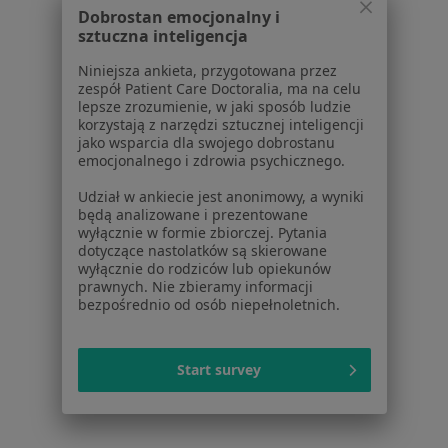
Dobrostan emocjonalny i
Zabrzu
sztuczna inteligencja
Bolesne miesiączkowanie w Zabrzu
Niniejsza ankieta, przygotowana przez
zespół Patient Care Doctoralia, ma na celu
Zaburzenia miesiączkowania w Zabrzu
lepsze zrozumienie, w jaki sposób ludzie
korzystają z narzędzi sztucznej inteligencji
Endometrioza w Zabrzu
jako wsparcia dla swojego dobrostanu
emocjonalnego i zdrowia psychicznego.
Więcej (15)
Więcej w kategorii: Schorzenia w Zabrzu
Udział w ankiecie jest anonimowy, a wyniki
będą analizowane i prezentowane
wyłącznie w formie zbiorczej. Pytania
dotyczące nastolatków są skierowane
Strona Główna
Choroby
Nadżerki Szyjki Macicy
Zmień mia
wyłącznie do rodziców lub opiekunów
Zabrze
Zmień miasto
prawnych. Nie zbieramy informacji
bezpośrednio od osób niepełnoletnich.
Start survey
Serwis