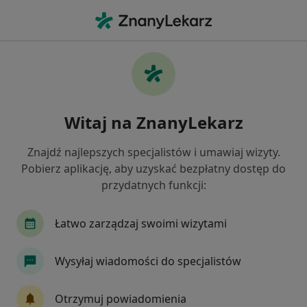
Me
Nadżerki Szyjki Macicy • Dąbrowa Górnicza, śląskie
Filtry
• 1
Ubezpieczenie
Map
Nadżerki szyjki macicy specjaliści w
Witaj na ZnanyLekarz
Dąbrowie Górniczej
Jak działają wyniki wyszukiwania
Znajdź najlepszych specjalistów i umawiaj wizyty.
Pobierz aplikację, aby uzyskać bezpłatny dostęp do
przydatnych funkcji:
Jakiego specjalisty szukasz?
Ginekolog
Internista
Chirurg
Kardio
Łatwo zarządzaj swoimi wizytami
Wysyłaj wiadomości do specjalistów
Otrzymuj powiadomienia