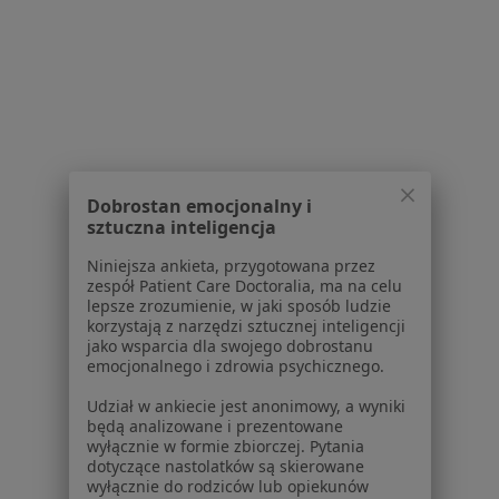
W pobliżu Dąbrowy Górniczej
Nadżerki szyjki macicy w Katowicach
Nadżerki szyjki macicy w Gliwicach
Nadżerki szyjki macicy w Sosnowcu
Nadżerki szyjki macicy w Tychach
Dobrostan emocjonalny i
sztuczna inteligencja
Nadżerki szyjki macicy w Rudzie Śląskiej
Niniejsza ankieta, przygotowana przez
Więcej (14)
zespół Patient Care Doctoralia, ma na celu
Więcej w kategorii: W pobliżu Dąbrowy Górnic
lepsze zrozumienie, w jaki sposób ludzie
korzystają z narzędzi sztucznej inteligencji
Schorzenia w Dąbrowie Górniczej
jako wsparcia dla swojego dobrostanu
emocjonalnego i zdrowia psychicznego.
Choroby ginekologiczne w Dąbrowie Górniczej
Udział w ankiecie jest anonimowy, a wyniki
Mięśniaki macicy w Dąbrowie Górniczej
będą analizowane i prezentowane
wyłącznie w formie zbiorczej. Pytania
Bolesne miesiączkowanie w Dąbrowie Górniczej
dotyczące nastolatków są skierowane
wyłącznie do rodziców lub opiekunów
Menopauza w Dąbrowie Górniczej