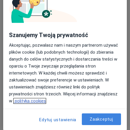
Poproś o wizytę
Szanujemy Twoją prywatność
Akceptując, pozwalasz nam i naszym partnerom używać
plików cookie (lub podobnych technologii) do zbierania
danych do celów statystycznych i dostarczania treści w
oparciu o Twoje zwyczaje przeglądania stron
Bezpieczne płatności
internetowych. W każdej chwili możesz sprawdzić i
lek. Jakub Szpiech
zaktualizować swoje preferencje w ustawieniach. W
·
Więcej
W trakcie specjalizacji (Ginekolog)
ustawieniach znajdziesz również linki do polityk
40 opinii
prywatności stron trzecich. Więcej informacji znajdziesz
w
polityka cookies
11 Listopada 18b/1, Będzin
•
Mapa
Top Clinic
Konsultacja ginekologiczna
od 250 zł
Zaakceptuj
Edytuj ustawienia
Specjalista nie oferuje umawiania online pod tym adresem.