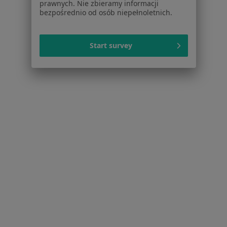
prawnych. Nie zbieramy informacji
bezpośrednio od osób niepełnoletnich.
Zespół policystycznych jajników (PCOS / PMOS) w
Dąbrowie Górniczej
Start survey
Więcej (15)
Więcej w kategorii: Schorzenia w Dąbrowie Gó
Nadżerki Szyjki Macicy Specjaliści W Dąbrowie Górniczej
Serwis
Regulamin
Polityka prywatności pacjentów
Polityka prywatności profesjonalistów
Polityka prywatności dla profesjonalistów, których