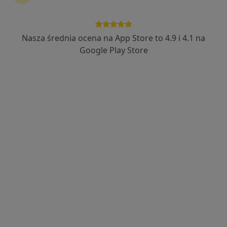
Nasza średnia ocena na App Store to 4.9 i 4.1 na
lek. Tomasz Leks
Google Play Store
·
Więcej
Ginekolog
422 opinie
Adres
Online
Małobądzka 143, Będzin
•
Mapa
LEXMEDICA Centrum Medyczne
Konsultacja ginekologiczna
280 zł
Specjalista nie oferuje umawiania online pod tym adresem.
Poproś o wizytę