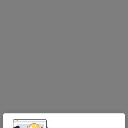
Bezpieczne płatności
lek. Wojciech Dorczak
·
Więcej
Ginekolog
120 opinii
Adres
Online
Czeladzka 13, Będzin
•
Mapa
Dorczak Wojciech Gabinet Ginekologiczny
Konsultacja ginekologiczna
od 200 zł
Specjalista nie oferuje umawiania online pod tym adresem.