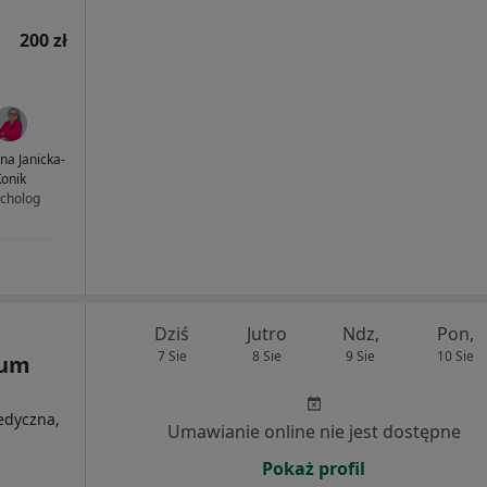
200 zł
na Janicka-
onik
cholog
Dziś
Jutro
Ndz,
Pon,
7 Sie
8 Sie
9 Sie
10 Sie
rum
medyczna,
Umawianie online nie jest dostępne
Pokaż profil