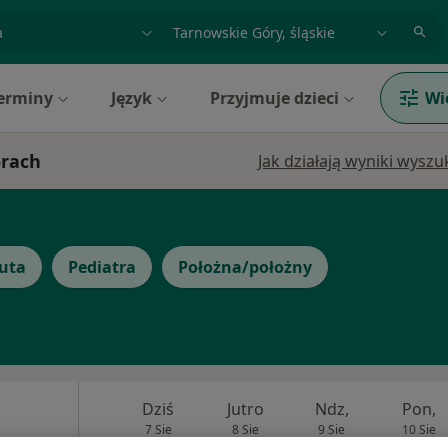
acja, badanie lub nazwisko
miasto lub dzielnica
erminy
Język
Przyjmuje dzieci
Wi
órach
Jak działają wyniki wysz
uta
Pediatra
Położna/położny
Dziś
Jutro
Ndz,
Pon,
7 Sie
8 Sie
9 Sie
10 Sie