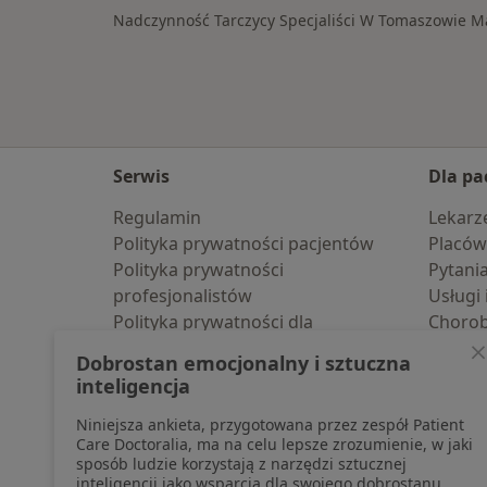
Nadczynność Tarczycy Specjaliści W Tomaszowie 
Serwis
Dla pa
Regulamin
Lekarz
Polityka prywatności pacjentów
Placów
Polityka prywatności
Pytani
profesjonalistów
Usługi 
Polityka prywatności dla
Choro
profesjonalistów, których dane
Pomoc
Dobrostan emocjonalny i sztuczna
pozyskaliśmy samodzielnie
Aplika
inteligencja
Polityka cookies
Blog d
Niniejsza ankieta, przygotowana przez zespół Patient
Jak działają wyniki wyszukiwania
Care Doctoralia, ma na celu lepsze zrozumienie, w jaki
Dostępność
sposób ludzie korzystają z narzędzi sztucznej
O nas
inteligencji jako wsparcia dla swojego dobrostanu