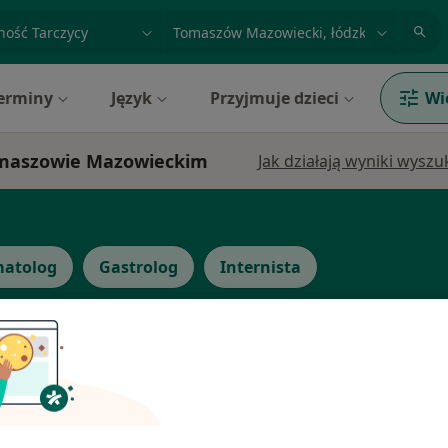
acja, badanie lub nazwisko
miasto lub dzielnica
erminy
Język
Przyjmuje dzieci
Wi
Tomaszowie Mazowieckim
Jak działają wyniki wysz
atolog
Gastrolog
Internista
Dziś
Jutro
Ndz,
Pon,
7 Sie
8 Sie
9 Sie
10 Sie