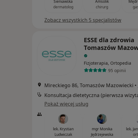
Sieniawska
Amsolik
Mędr
dermatolog
chirurg
ga
Zobacz wszystkich 5 specjalistów
ESSE dla zdrowia
Tomaszów Mazow
Fizjoterapia, Ortopedia
95 opinii
Mireckiego 86, Tomaszów Mazowiecki
•
Konsultacja dietetyczna (pierwsza wizyt
Pokaż więcej usług
lek. Krystian
mgr Monika
lek. Ja
Ludwiczak
Jędrzejewska
or