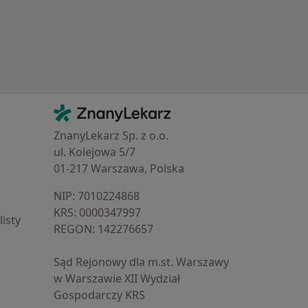
Kontakt
ZnanyLekarz - Strona główna
ZnanyLekarz Sp. z o.o.
ul. Kolejowa 5/7
01-217 Warszawa, Polska
NIP: ⁠7010224868
KRS: ⁠0000347997
isty
REGON: ⁠142276657
Sąd Rejonowy dla m.st. Warszawy
w Warszawie XII Wydział
Gospodarczy KRS