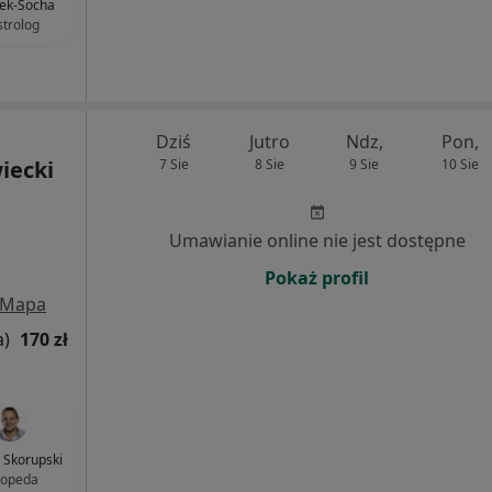
ek-Socha
strolog
Dziś
Jutro
Ndz,
Pon,
iecki
7 Sie
8 Sie
9 Sie
10 Sie
Umawianie online nie jest dostępne
Pokaż profil
Mapa
a)
170 zł
n Skorupski
topeda