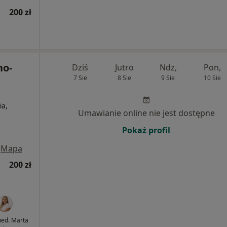
200 zł
no-
Dziś
Jutro
Ndz,
Pon,
7 Sie
8 Sie
9 Sie
10 Sie
ia,
Umawianie online nie jest dostępne
Pokaż profil
Mapa
200 zł
med. Marta