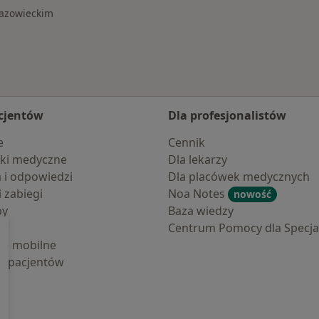
Mazowieckim
cjentów
Dla profesjonalistów
e
Cennik
ki medyczne
Dla lekarzy
a i odpowiedzi
Dla placówek medycznych
i zabiegi
Noa Notes
nowość
by
Baza wiedzy
Centrum Pomocy dla Specjal
cje mobilne
la pacjentów