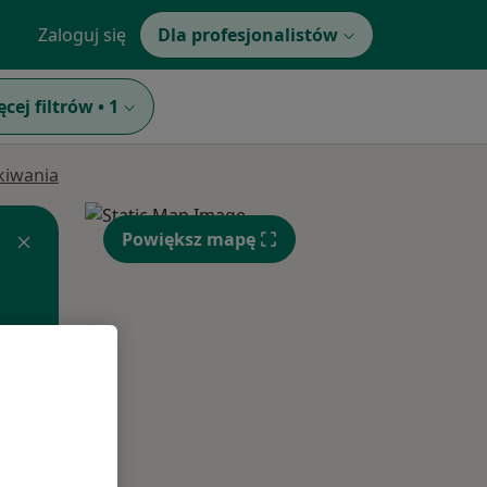
Zaloguj się
Dla profesjonalistów
ęcej filtrów
•
1
ukiwania
Powiększ mapę
Wt,
Śr,
Czw,
11 Sie
12 Sie
13 Sie