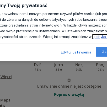
my Twoją prywatność
Umawianie online nie jest dostępne
, pozwalasz nam i naszym partnerom używać plików cookie (lub p
) do zbierania danych do celów statystycznych i dostarczania treśc
Poproś o wizytę
zaje przeglądania stron internetowych. W każdej chwili możesz spr
Mapa
wać swoje preferencje w ustawieniach. W ustawieniach znajdziesz ró
prywatności stron trzecich. Więcej informacji znajdziesz w
polityka
a)
170 zł
Za
Edytuj ustawienia
Dziś
Jutro
Ndz,
Pon,
7 Sie
8 Sie
9 Sie
10 Sie
·
Więcej
Umawianie online nie jest dostępne
Poproś o wizytę
Mapa
tis