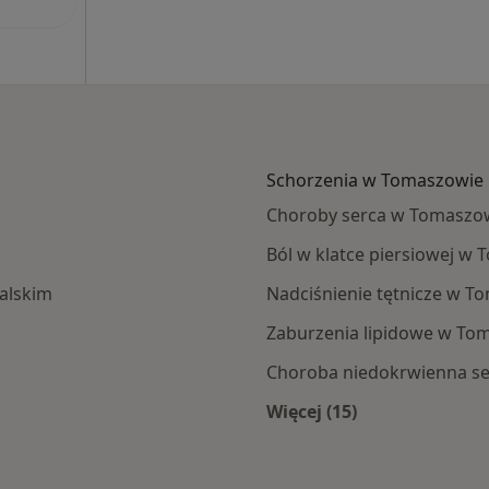
Schorzenia w Tomaszowie
Choroby serca w Tomaszo
Ból w klatce piersiowej 
alskim
Nadciśnienie tętnicze w 
Zaburzenia lipidowe w T
Choroba niedokrwienna s
Więcej (15)
aszowa Mazowieckiego
Więcej w kategorii