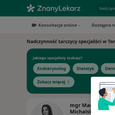
specjaliz
Konsultacje online
Dostępne t
Nadczynność tarczycy specjaliści w 
Jakiego specjalisty szukasz?
Endokrynolog
Dietetyk
Derm
Zobacz więcej
mgr Magdalena
Michalska