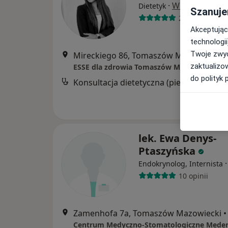
·
Więcej
Dietetyk
Szanuje
26 opinii
Akceptując
technologii
Twoje zwyc
Mireckiego 86, Tomaszów Mazowiecki
•
zaktualizo
ESSE dla zdrowia Tomaszów Mazowiecki
do polityk 
Konsultacja dietetyczna (pierwsza wizyt
lek. Ewa Denys-
Ptaszyńska
Endokrynolog, Internista
10 opinii
Zamenhofa 7a, Tomaszów Mazowiecki
•
Centrum Medyczno-Stomatologiczne Meden