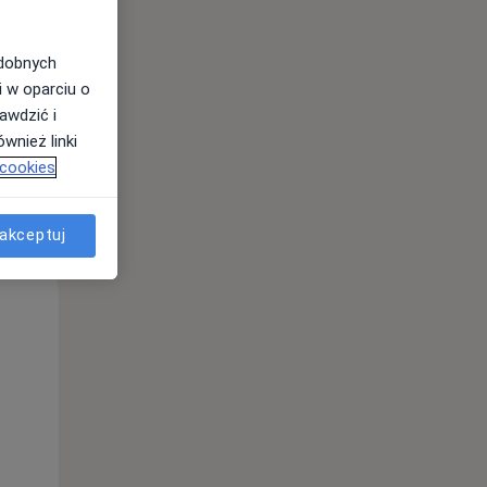
odobnych
i w oparciu o
awdzić i
wnież linki
 cookies
akceptuj
Wt,
Śr,
Czw,
11 Sie
12 Sie
13 Sie