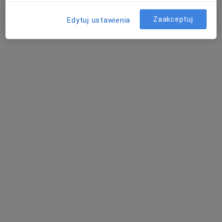
Poproś o wizytę
Zaakceptuj
Edytuj ustawienia
lek. Karolina Dziergawko
·
Więcej
Psychiatra
125 opinii
Adres
Online
Wrocławska 29/104, Legnica
•
Mapa
Gabinet Psychiatryczny
Konsultacja psychiatryczna
od 250 zł