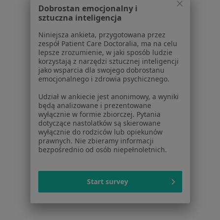
Dobrostan emocjonalny i
O nas
sztuczna inteligencja
Praca
Rekrutujemy!
Partnerzy
Niniejsza ankieta, przygotowana przez
zespół Patient Care Doctoralia, ma na celu
Centrum prasowe
lepsze zrozumienie, w jaki sposób ludzie
Kontakt
korzystają z narzędzi sztucznej inteligencji
jako wsparcia dla swojego dobrostanu
Dla pacjentów
emocjonalnego i zdrowia psychicznego.
Lekarze
Udział w ankiecie jest anonimowy, a wyniki
Placówki medyczne
będą analizowane i prezentowane
wyłącznie w formie zbiorczej. Pytania
Pytania i odpowiedzi
dotyczące nastolatków są skierowane
Usługi i zabiegi
wyłącznie do rodziców lub opiekunów
Choroby
prawnych. Nie zbieramy informacji
bezpośrednio od osób niepełnoletnich.
Pomoc
Aplikacje mobilne
Blog dla pacjentów
Start survey
Dla profesjonalistów
Cennik