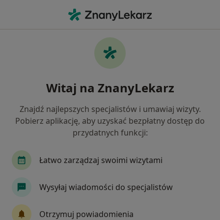
Me
Mania • Legnica, dolnośląskie
Filtry
• 1
Mapa
Mania specjaliści w Legnicy
Witaj na ZnanyLekarz
Jak działają wyniki wyszukiwania
Znajdź najlepszych specjalistów i umawiaj wizyty.
Pobierz aplikację, aby uzyskać bezpłatny dostęp do
Jakiego specjalisty szukasz?
przydatnych funkcji:
Psychiatra
Psycholog
Psychoterapeuta
Łatwo zarządzaj swoimi wizytami
Wysyłaj wiadomości do specjalistów
Otrzymuj powiadomienia