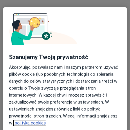
Szanujemy Twoją prywatność
Bezpieczne płatności
Akceptując, pozwalasz nam i naszym partnerom używać
lek. Katarzyna Kaniak-Orda
plików cookie (lub podobnych technologii) do zbierania
·
Więcej
Psychiatra
danych do celów statystycznych i dostarczania treści w
134 opinie
oparciu o Twoje zwyczaje przeglądania stron
internetowych. W każdej chwili możesz sprawdzić i
Pułkownika Karola Myrka 4a/2, Legnica
•
Mapa
zaktualizować swoje preferencje w ustawieniach. W
Gabinet psychiatryczny
ustawieniach znajdziesz również linki do polityk
Konsultacja psychiatryczna (kolejna wizyta)
300 zł
prywatności stron trzecich. Więcej informacji znajdziesz
Specjalista nie oferuje umawiania online pod tym adresem.
w
polityka cookies