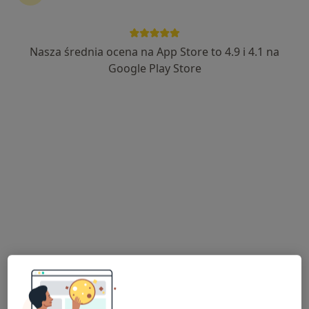
Nasza średnia ocena na App Store to 4.9 i 4.1 na
mgr Piotr Pystkowski
Google Play Store
·
Więcej
Psycholog, Psychotraumatolog
39 opinii
Adres
Online
Generała Leopolda Okulickiego 5F, Babice Nowe
•
Mapa
Dom Psychoterapii Gestalt
Konsultacja psychologiczna
250 zł
Specjalista nie oferuje umawiania online pod tym adresem.
Poproś o wizytę