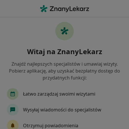
Me
Kryzys Zawodowy • Babice Nowe, mazowieckie
Filtry
• 1
Mapa
Kryzys zawodowy specjaliści w Babicach
Witaj na ZnanyLekarz
Nowych
Jak działają wyniki wyszukiwania
Znajdź najlepszych specjalistów i umawiaj wizyty.
Pobierz aplikację, aby uzyskać bezpłatny dostęp do
przydatnych funkcji:
Jakiego specjalisty szukasz?
Psycholog
Psychoterapeuta
Psychotraum
Łatwo zarządzaj swoimi wizytami
Wysyłaj wiadomości do specjalistów
Otrzymuj powiadomienia