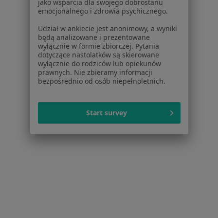
jako wsparcia dla swojego dobrostanu
Usługi i zabiegi
emocjonalnego i zdrowia psychicznego.
Choroby
Udział w ankiecie jest anonimowy, a wyniki
Pomoc
będą analizowane i prezentowane
Aplikacje mobilne
wyłącznie w formie zbiorczej. Pytania
dotyczące nastolatków są skierowane
Blog dla pacjentów
wyłącznie do rodziców lub opiekunów
prawnych. Nie zbieramy informacji
Dla profesjonalistów
bezpośrednio od osób niepełnoletnich.
Cennik
Dla lekarzy
Start survey
Dla placówek medycznych
Noa Notes
nowość
Baza wiedzy
Centrum Pomocy dla Specjalisty
Kontakt
ZnanyLekarz - Strona główna
ZnanyLekarz Sp. z o.o.
ul. Kolejowa 5/7