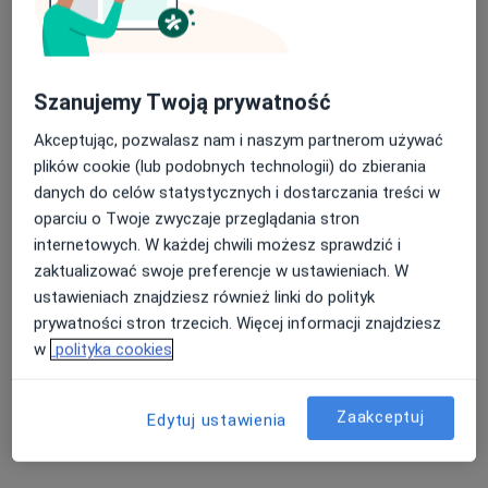
Szanujemy Twoją prywatność
Akceptując, pozwalasz nam i naszym partnerom używać
plików cookie (lub podobnych technologii) do zbierania
Bezpieczne płatności
danych do celów statystycznych i dostarczania treści w
mgr Magdalena Warot
oparciu o Twoje zwyczaje przeglądania stron
·
Więcej
Psycholog, Psychoterapeuta
internetowych. W każdej chwili możesz sprawdzić i
7 opinii
zaktualizować swoje preferencje w ustawieniach. W
ustawieniach znajdziesz również linki do polityk
Adres
Online
prywatności stron trzecich. Więcej informacji znajdziesz
w
polityka cookies
Rynek 11,lok.3, Stare Babice
•
Mapa
Centrum Rozwoju i Psychoterapii Dla Siebie
Zaakceptuj
Edytuj ustawienia
Konsultacja psychologiczna
200 zł
Specjalista nie oferuje umawiania online pod tym adresem.