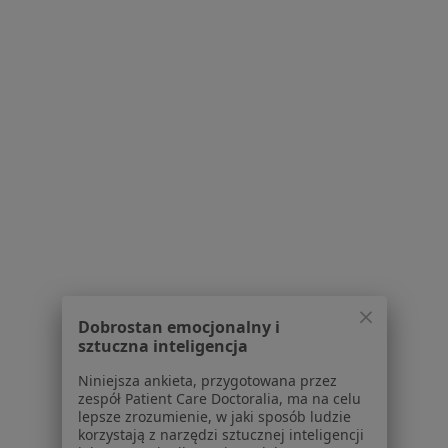
Regulamin
Polityka prywatności pacjentów
Polityka prywatności profesjonalistów
Polityka prywatności dla profesjonalistów, których
dane pozyskaliśmy samodzielnie
Polityka cookies
Jak działają wyniki wyszukiwania
Dostępność
O nas
Praca
Rekrutujemy!
Partnerzy
Centrum prasowe
Kontakt
Dobrostan emocjonalny i
sztuczna inteligencja
Dla pacjentów
Niniejsza ankieta, przygotowana przez
Lekarze
zespół Patient Care Doctoralia, ma na celu
lepsze zrozumienie, w jaki sposób ludzie
Placówki medyczne
korzystają z narzędzi sztucznej inteligencji
Pytania i odpowiedzi