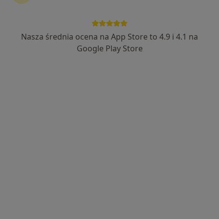
Nasza średnia ocena na App Store to 4.9 i 4.1 na
Bezpieczne płatności
Google Play Store
mgr Karolina Gajko
·
Więcej
Psycholog
Adres
Online
Ignacego Paderewskiego 135, Grudziądz
•
Mapa
Centrum Terapii ALMA
Konsultacja diagnostyczna
300 zł
Specjalista nie oferuje umawiania online pod tym adresem.
Poproś o wizytę