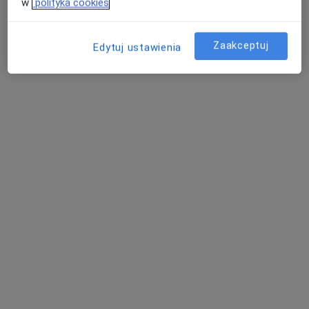
w
polityka cookies
Poproś o wizytę
Zaakceptuj
Edytuj ustawienia
mgr Agnieszka Chojnacka
·
Więcej
Psycholog, Psychotraumatolog, Psychoterapeuta
90 opinii
Adres
Online
Bydgoska 15/32, Grudziądz
•
Mapa
Gabinet Psychologiczno-Terapeutyczny Papilio Agnieszka Chojnacka