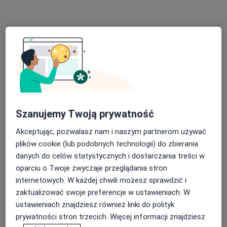
Szanujemy Twoją prywatność
Bezpieczne płatności
mgr Daniel Świątkowski
Akceptując, pozwalasz nam i naszym partnerom używać
·
Więcej
Psycholog
plików cookie (lub podobnych technologii) do zbierania
5 opinii
danych do celów statystycznych i dostarczania treści w
oparciu o Twoje zwyczaje przeglądania stron
ul. Legionów 86/88, Grudziądz
•
Mapa
internetowych. W każdej chwili możesz sprawdzić i
Gabinet psychologiczny - Daniel Świątkowski
zaktualizować swoje preferencje w ustawieniach. W
Konsultacja psychologiczna (pierwsza wizyta)
180 zł
ustawieniach znajdziesz również linki do polityk
Specjalista nie oferuje umawiania online pod tym adresem.
prywatności stron trzecich. Więcej informacji znajdziesz