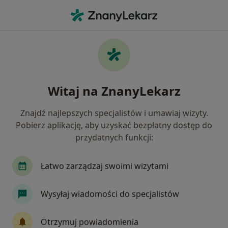
Me
Kryzys W Związku • Grudziądz, kujawsko-pomorskie
Filtry
• 1
Ubezpieczenie
Map
Kryzys w związku specjaliści w Grudziądzu
Witaj na ZnanyLekarz
Jak działają wyniki wyszukiwania
Znajdź najlepszych specjalistów i umawiaj wizyty.
Pobierz aplikację, aby uzyskać bezpłatny dostęp do
Jakiego specjalisty szukasz?
przydatnych funkcji:
Psycholog
Psychoterapeuta
Psychiatra
Łatwo zarządzaj swoimi wizytami
Wysyłaj wiadomości do specjalistów
Otrzymuj powiadomienia