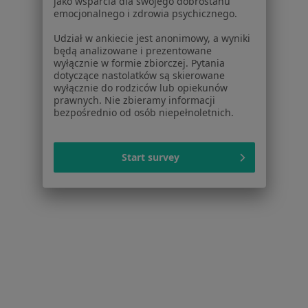
jako wsparcia dla swojego dobrostanu
emocjonalnego i zdrowia psychicznego.
Kryzys w związku w Pruszczu
Udział w ankiecie jest anonimowy, a wyniki
Więcej (4)
będą analizowane i prezentowane
Więcej w kategorii: W pobliżu Grudziądza
wyłącznie w formie zbiorczej. Pytania
dotyczące nastolatków są skierowane
Schorzenia w Grudziądzu
wyłącznie do rodziców lub opiekunów
prawnych. Nie zbieramy informacji
Zaburzenia emocjonalne w Grudziądzu
bezpośrednio od osób niepełnoletnich.
Depresja w Grudziądzu
Start survey
Zaburzenia lękowe w Grudziądzu
Zaburzenia nastroju w Grudziądzu
Kryzys emocjonalny w Grudziądzu
Więcej (15)
Więcej w kategorii: Schorzenia w Grudziądzu
Kryzys W Związku Specjaliści W Grudziądzu