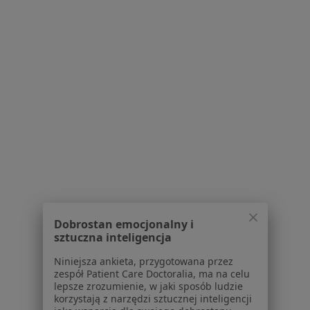
Kościelna 15 gab.12, Grudziądz
•
Mapa
Psycholog Natalia Kobylańska
Konsultacja psychologiczna
150 zł
Specjalista nie oferuje umawiania online pod tym adresem.
Poproś o wizytę
1
2
Powiązane wyszukiwania
W pobliżu Grudziądza
Dobrostan emocjonalny i
Kryzys w związku w Brodnicy
sztuczna inteligencja
Kryzys w związku w Świeciu
Niniejsza ankieta, przygotowana przez
zespół Patient Care Doctoralia, ma na celu
Kryzys w związku w Kwidzynie
lepsze zrozumienie, w jaki sposób ludzie
korzystają z narzędzi sztucznej inteligencji
Kryzys w związku w Chełmnie