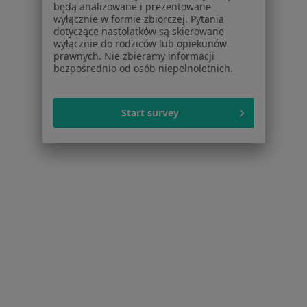
będą analizowane i prezentowane
Więcej w kategorii: W pobliżu Grudziądza
wyłącznie w formie zbiorczej. Pytania
dotyczące nastolatków są skierowane
Schorzenia w Grudziądzu
wyłącznie do rodziców lub opiekunów
prawnych. Nie zbieramy informacji
Choroby ginekologiczne w Grudziądzu
bezpośrednio od osób niepełnoletnich.
Zaburzenia miesiączkowania w Grudziądzu
Niepłodność w Grudziądzu
Start survey
Menopauza w Grudziądzu
Nadżerki szyjki macicy w Grudziądzu
Więcej (15)
Więcej w kategorii: Schorzenia w Grudziądzu
Bezsenność Specjaliści W Grudziądzu