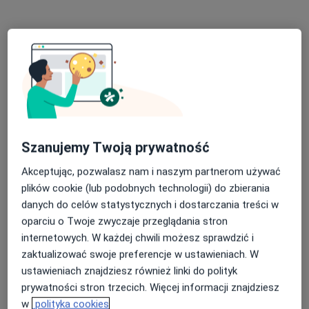
Kosynierów Gdyńskich 27, Domofon 16, Grudziądz
•
Mapa
Cerebrum Prywatny Gabinet Psychologiczno- Terapeutyczny
Konsultacja psychologiczna
200 zł
Specjalista nie oferuje umawiania online pod tym adresem.
Poproś o wizytę
Szanujemy Twoją prywatność
Akceptując, pozwalasz nam i naszym partnerom używać
plików cookie (lub podobnych technologii) do zbierania
danych do celów statystycznych i dostarczania treści w
oparciu o Twoje zwyczaje przeglądania stron
internetowych. W każdej chwili możesz sprawdzić i
zaktualizować swoje preferencje w ustawieniach. W
Bezpieczne płatności
ustawieniach znajdziesz również linki do polityk
lek. Anna Januszewska-Nowak
prywatności stron trzecich. Więcej informacji znajdziesz
·
Więcej
W trakcie specjalizacji (Ginekolog)
w
polityka cookies