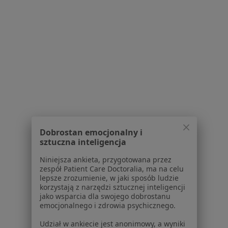
Specjalista nie oferuje umawiania online pod tym adresem.
Poproś o wizytę
1
2
Powiązane wyszukiwania
W pobliżu Grudziądza
Bezsenność w Świeciu
Dobrostan emocjonalny i
sztuczna inteligencja
Bezsenność w Brodnicy
Niniejsza ankieta, przygotowana przez
Bezsenność w Kwidzynie
zespół Patient Care Doctoralia, ma na celu
lepsze zrozumienie, w jaki sposób ludzie
Bezsenność w Chełmnie
korzystają z narzędzi sztucznej inteligencji
jako wsparcia dla swojego dobrostanu
Bezsenność w Pelplinie
emocjonalnego i zdrowia psychicznego.
Więcej (3)
Udział w ankiecie jest anonimowy, a wyniki