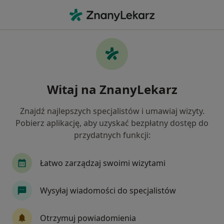
Me
Bezsenność • Grudziądz, kujawsko-pomorskie
Filtry
• 1
Ubezpieczenie
Map
Bezsenność specjaliści w Grudziądzu
Witaj na ZnanyLekarz
Jak działają wyniki wyszukiwania
Znajdź najlepszych specjalistów i umawiaj wizyty.
Pobierz aplikację, aby uzyskać bezpłatny dostęp do
Jakiego specjalisty szukasz?
przydatnych funkcji:
Psycholog
Psychoterapeuta
Psychiatra
Łatwo zarządzaj swoimi wizytami
Wysyłaj wiadomości do specjalistów
Otrzymuj powiadomienia