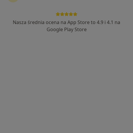
Nasza średnia ocena na App Store to 4.9 i 4.1 na
Bezpieczne płatności
Google Play Store
mgr Michał Nosorowski
·
Więcej
Fizjoterapeuta
114 opinii
Popularny specjalista: pacjenci chętnie płacą
online
Arkońska 12b/12, Gdańsk
•
Mapa
Fizjo-Pasja
Fala uderzeniowa
70 zł
Specjalista nie oferuje umawiania online pod tym adresem.
Poproś o wizytę