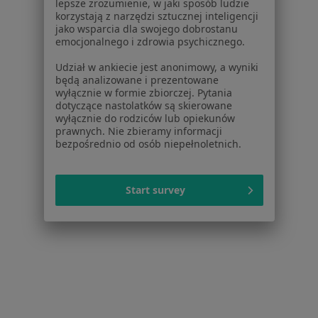
lepsze zrozumienie, w jaki sposób ludzie
korzystają z narzędzi sztucznej inteligencji
Więcej (11)
jako wsparcia dla swojego dobrostanu
Więcej w kategorii: W pobliżu Gdańska
emocjonalnego i zdrowia psychicznego.
Schorzenia w Gdańsku
Udział w ankiecie jest anonimowy, a wyniki
będą analizowane i prezentowane
Bóle kręgosłupa w Gdańsku
wyłącznie w formie zbiorczej. Pytania
dotyczące nastolatków są skierowane
Ból pleców w Gdańsku
wyłącznie do rodziców lub opiekunów
prawnych. Nie zbieramy informacji
Bóle pooperacyjne w Gdańsku
bezpośrednio od osób niepełnoletnich.
Bóle korzeniowe w Gdańsku
Start survey
Bóle reumatyczne w Gdańsku
Więcej (15)
Więcej w kategorii: Schorzenia w Gdańsku
Kręcz Szyi Specjaliści W Gdańsku