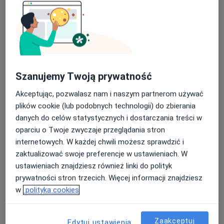
Poproś o wizytę
Szanujemy Twoją prywatność
Akceptując, pozwalasz nam i naszym partnerom używać
plików cookie (lub podobnych technologii) do zbierania
danych do celów statystycznych i dostarczania treści w
oparciu o Twoje zwyczaje przeglądania stron
Bezpieczne płatności
internetowych. W każdej chwili możesz sprawdzić i
mgr Bartosz Wiśniewski
zaktualizować swoje preferencje w ustawieniach. W
·
Więcej
Fizjoterapeuta
ustawieniach znajdziesz również linki do polityk
22 opinie
prywatności stron trzecich. Więcej informacji znajdziesz
Aleja Generała Józefa Hallera 169/109, Gdańsk
•
Mapa
w
polityka cookies
HANDS-ON Fizjoterapia i masaż
Konsultacja fizjoterapeutyczna
180 zł
Zaakceptuj
Edytuj ustawienia