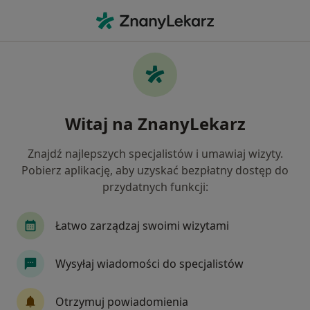
Me
Kręcz Szyi • Gdańsk, pomorskie
Filtry
• 1
Ubezpieczenie
Map
Kręcz szyi specjaliści w Gdańsku
Witaj na ZnanyLekarz
Jak działają wyniki wyszukiwania
Znajdź najlepszych specjalistów i umawiaj wizyty.
Pobierz aplikację, aby uzyskać bezpłatny dostęp do
Jakiego specjalisty szukasz?
przydatnych funkcji:
Fizjoterapeuta
Ortopeda
Neurolog
L
Łatwo zarządzaj swoimi wizytami
Wysyłaj wiadomości do specjalistów
Otrzymuj powiadomienia