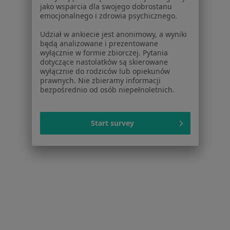
Dla profesjonalistów
jako wsparcia dla swojego dobrostanu
emocjonalnego i zdrowia psychicznego.
Cennik
Udział w ankiecie jest anonimowy, a wyniki
Dla lekarzy
będą analizowane i prezentowane
Dla placówek medycznych
wyłącznie w formie zbiorczej. Pytania
Noa Notes
nowość
dotyczące nastolatków są skierowane
wyłącznie do rodziców lub opiekunów
Baza wiedzy
prawnych. Nie zbieramy informacji
Centrum Pomocy dla Specjalisty
bezpośrednio od osób niepełnoletnich.
Kontakt
ZnanyLekarz - Strona główna
Start survey
ZnanyLekarz Sp. z o.o.
ul. Kolejowa 5/7
01-217 Warszawa, Polska
NIP: ⁠7010224868
KRS: ⁠0000347997
REGON: ⁠142276657
Sąd Rejonowy dla m.st. Warszawy w Warszawie XII