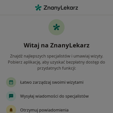
Me
Kamień Nazębny • Kiełczów, dolnośląskie
Filtry
• 1
Ubezpieczenie
Map
Kamień nazębny specjaliści w Kiełczowie
Witaj na ZnanyLekarz
Jak działają wyniki wyszukiwania
Znajdź najlepszych specjalistów i umawiaj wizyty.
Pobierz aplikację, aby uzyskać bezpłatny dostęp do
Jakiego specjalisty szukasz?
przydatnych funkcji:
Stomatolog
Ortodonta
Stomatolog dzieci
Łatwo zarządzaj swoimi wizytami
Wysyłaj wiadomości do specjalistów
Otrzymuj powiadomienia