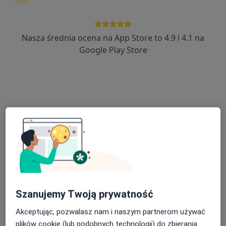
Nasza średnia ocena na App Store to 4.9 i 4.1 na
lek. dent. Arman Babayan
Google Play Store
·
Więcej
Stomatolog
359 opinii
Ogrodowa 17, Kiełczów
•
Mapa
Vita-Dent Stomatologia
Chirurgiczne usuwanie ósemek
od 400 zł
Specjalista nie oferuje umawiania online pod tym adresem.
Poproś o wizytę
Szanujemy Twoją prywatność
Akceptując, pozwalasz nam i naszym partnerom używać
plików cookie (lub podobnych technologii) do zbierania