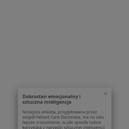
Polityka cookies
Jak działają wyniki wyszukiwania
Dostępność
O nas
Praca
Rekrutujemy!
Partnerzy
Centrum prasowe
Kontakt
Dla pacjentów
Lekarze
Placówki medyczne
Pytania i odpowiedzi
Usługi i zabiegi
Dobrostan emocjonalny i
Choroby
sztuczna inteligencja
Pomoc
Niniejsza ankieta, przygotowana przez
Aplikacje mobilne
zespół Patient Care Doctoralia, ma na celu
Blog dla pacjentów
lepsze zrozumienie, w jaki sposób ludzie
korzystają z narzędzi sztucznej inteligencji