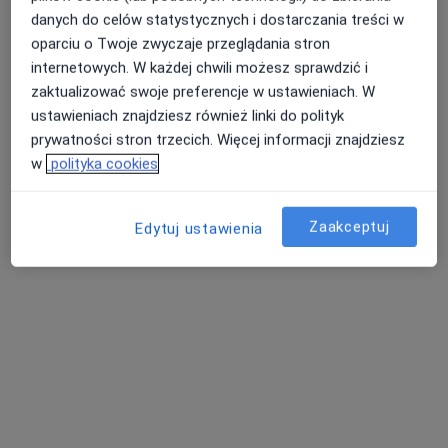
danych do celów statystycznych i dostarczania treści w
oparciu o Twoje zwyczaje przeglądania stron
internetowych. W każdej chwili możesz sprawdzić i
Vita-Dent Stomatologia
zaktualizować swoje preferencje w ustawieniach. W
·
Więcej
Chirurgia stomatologiczna, Ortodoncja, Protetyka
ustawieniach znajdziesz również linki do polityk
76 opinii
prywatności stron trzecich. Więcej informacji znajdziesz
Ogrodowa 17, Kiełczów
•
Mapa
w
polityka cookies
Konsultacja ortodontyczna
150 zł
Pokaż więcej usług
Zaakceptuj
Edytuj ustawienia
lek. dent. Arman
lek. dent. Paulina
lek. dent. Barbara
Babayan
Gdula-Rogalska
Gdula
stomatolog
stomatolog
stomatolog
Brak dostępnych specjalistów z wolnymi terminami w tym centrum medycznym.
Pokaż profil