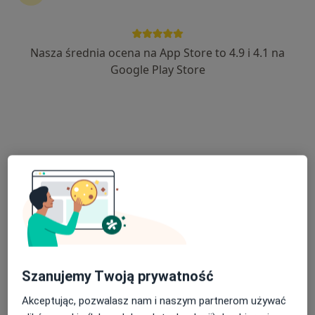
Nasza średnia ocena na App Store to 4.9 i 4.1 na
lek. dent. Arman Babayan
Google Play Store
·
Więcej
Stomatolog
359 opinii
Ogrodowa 17, Kiełczów
•
Mapa
Vita-Dent Stomatologia
Chirurgiczne usuwanie ósemek
od 400 zł
Specjalista nie oferuje umawiania online pod tym adresem.
Poproś o wizytę
Szanujemy Twoją prywatność
Akceptując, pozwalasz nam i naszym partnerom używać