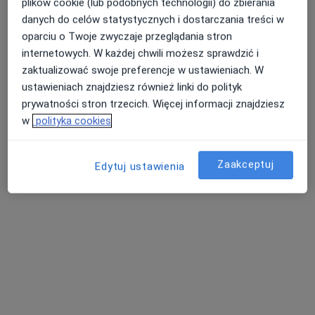
plików cookie (lub podobnych technologii) do zbierania
danych do celów statystycznych i dostarczania treści w
oparciu o Twoje zwyczaje przeglądania stron
lek. dent. Barbara Gdula
internetowych. W każdej chwili możesz sprawdzić i
Stomatolog, Protetyk stomatologiczny, Chirurg
zaktualizować swoje preferencje w ustawieniach. W
·
Więcej
stomatologiczny
ustawieniach znajdziesz również linki do polityk
19 opinii
prywatności stron trzecich. Więcej informacji znajdziesz
w
polityka cookies
Ogrodowa 17, Kiełczów
•
Mapa
Vita-Dent Stomatologia
Zaakceptuj
Konsultacja protetyczna
160 zł
Edytuj ustawienia
Specjalista nie oferuje umawiania online pod tym adresem.
Poproś o wizytę