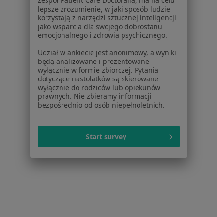
zespół Patient Care Doctoralia, ma na celu
Blog dla pacjentów
lepsze zrozumienie, w jaki sposób ludzie
korzystają z narzędzi sztucznej inteligencji
jako wsparcia dla swojego dobrostanu
Dla profesjonalistów
emocjonalnego i zdrowia psychicznego.
Cennik
Udział w ankiecie jest anonimowy, a wyniki
Dla lekarzy
będą analizowane i prezentowane
Dla placówek medycznych
wyłącznie w formie zbiorczej. Pytania
dotyczące nastolatków są skierowane
Noa Notes
nowość
wyłącznie do rodziców lub opiekunów
Baza wiedzy
prawnych. Nie zbieramy informacji
Centrum Pomocy dla Specjalisty
bezpośrednio od osób niepełnoletnich.
Kontakt
ZnanyLekarz - Strona główna
Start survey
ZnanyLekarz Sp. z o.o.
ul. Kolejowa 5/7
01-217 Warszawa, Polska
NIP: ⁠7010224868
KRS: ⁠0000347997
REGON: ⁠142276657