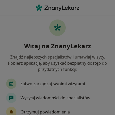
Me
Choroby Dziąseł • Kiełczów, dolnośląskie
Filtry
• 1
Ubezpieczenie
Map
Choroby dziąseł specjaliści w Kiełczowie
Witaj na ZnanyLekarz
Jak działają wyniki wyszukiwania
Znajdź najlepszych specjalistów i umawiaj wizyty.
Pobierz aplikację, aby uzyskać bezpłatny dostęp do
Jakiego specjalisty szukasz?
przydatnych funkcji:
Stomatolog
Protetyk stomatologiczny
Ch
Łatwo zarządzaj swoimi wizytami
Wysyłaj wiadomości do specjalistów
Otrzymuj powiadomienia