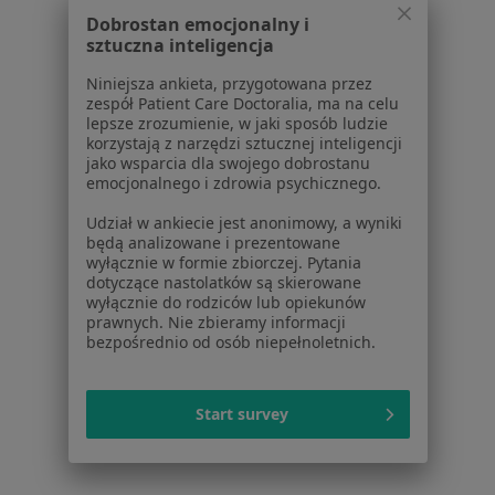
Pomoc
Dobrostan emocjonalny i
Aplikacje mobilne
sztuczna inteligencja
Blog dla pacjentów
Niniejsza ankieta, przygotowana przez
Dla profesjonalistów
zespół Patient Care Doctoralia, ma na celu
lepsze zrozumienie, w jaki sposób ludzie
Cennik
korzystają z narzędzi sztucznej inteligencji
Dla lekarzy
jako wsparcia dla swojego dobrostanu
emocjonalnego i zdrowia psychicznego.
Dla placówek medycznych
Noa Notes
nowość
Udział w ankiecie jest anonimowy, a wyniki
Baza wiedzy
będą analizowane i prezentowane
wyłącznie w formie zbiorczej. Pytania
Centrum Pomocy dla Specjalisty
dotyczące nastolatków są skierowane
wyłącznie do rodziców lub opiekunów
Kontakt
prawnych. Nie zbieramy informacji
ZnanyLekarz - Strona główna
bezpośrednio od osób niepełnoletnich.
ZnanyLekarz Sp. z o.o.
ul. Kolejowa 5/7
Start survey
01-217 Warszawa, Polska
NIP: ⁠7010224868
KRS: ⁠0000347997