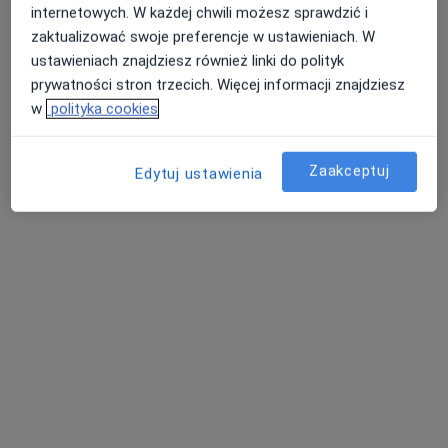
internetowych. W każdej chwili możesz sprawdzić i
zaktualizować swoje preferencje w ustawieniach. W
ustawieniach znajdziesz również linki do polityk
prywatności stron trzecich. Więcej informacji znajdziesz
lek. dent. Arman Babayan
w
polityka cookies
·
Więcej
Stomatolog
359 opinii
Zaakceptuj
Edytuj ustawienia
Ogrodowa 17, Kiełczów
•
Mapa
Vita-Dent Stomatologia
Chirurgiczne usuwanie ósemek
od 400 zł
Specjalista nie oferuje umawiania online pod tym adresem.
Poproś o wizytę