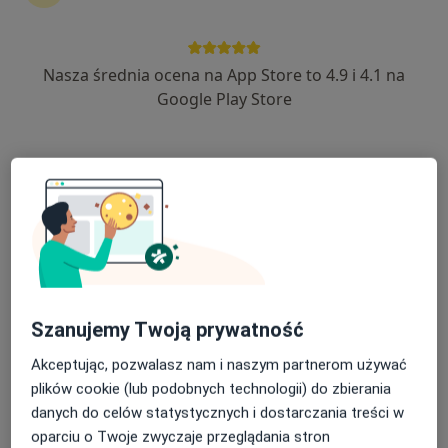
Nasza średnia ocena na App Store to 4.9 i 4.1 na
lek. dent. Barbara Gdula
Google Play Store
Stomatolog, Protetyk stomatologiczny, Chirurg
·
Więcej
stomatologiczny
19 opinii
Ogrodowa 17, Kiełczów
•
Mapa
Vita-Dent Stomatologia
Konsultacja protetyczna
160 zł
Specjalista nie oferuje umawiania online pod tym adresem.
Poproś o wizytę
Szanujemy Twoją prywatność
Akceptując, pozwalasz nam i naszym partnerom używać
plików cookie (lub podobnych technologii) do zbierania
danych do celów statystycznych i dostarczania treści w
oparciu o Twoje zwyczaje przeglądania stron