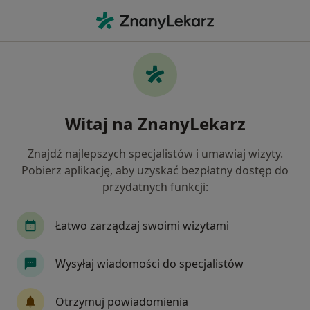
Me
Ruchomość Zębów • Kiełczów, dolnośląskie
Filtry
• 1
Mapa
Ruchomość zębów specjaliści w Kiełczowie
Witaj na ZnanyLekarz
Jak działają wyniki wyszukiwania
Znajdź najlepszych specjalistów i umawiaj wizyty.
Pobierz aplikację, aby uzyskać bezpłatny dostęp do
Jakiego specjalisty szukasz?
przydatnych funkcji:
Stomatolog
Protetyk stomatologiczny
Ch
Łatwo zarządzaj swoimi wizytami
Wysyłaj wiadomości do specjalistów
Otrzymuj powiadomienia