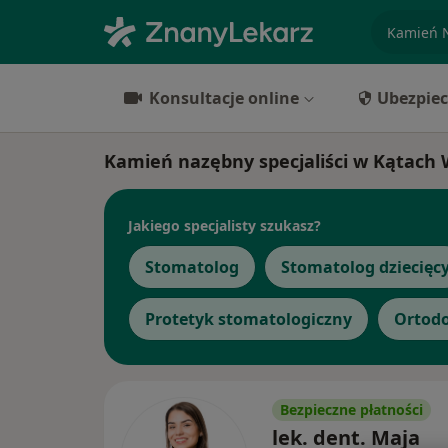
specjaliz
Konsultacje online
Ubezpiec
Kamień nazębny specjaliści w Kątach
Jakiego specjalisty szukasz?
Stomatolog
Stomatolog dziecięc
Protetyk stomatologiczny
Ortod
Bezpieczne płatności
lek. dent. Maja