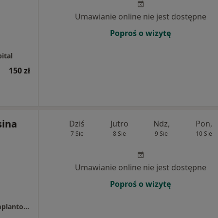
Umawianie online nie jest dostępne
Poproś o wizytę
ital
150 zł
sina
Dziś
Jutro
Ndz,
Pon,
7 Sie
8 Sie
9 Sie
10 Sie
Umawianie online nie jest dostępne
Poproś o wizytę
ARTMED GROUP -Centrum Stomatologii i Implantologii