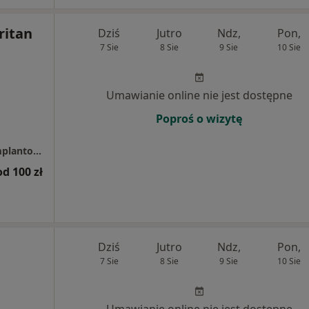
Britan
Dziś
Jutro
Ndz,
Pon,
7 Sie
8 Sie
9 Sie
10 Sie
Umawianie online nie jest dostępne
Poproś o wizytę
ARTMED GROUP -Centrum Stomatologii i Implantologii
od 100 zł
Dziś
Jutro
Ndz,
Pon,
7 Sie
8 Sie
9 Sie
10 Sie