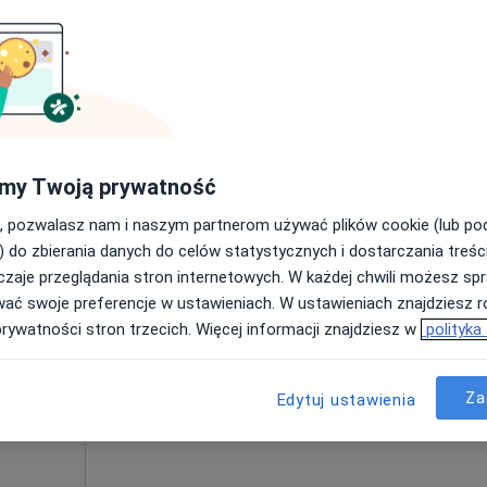
Umawianie online nie jest dostępne
Poproś o wizytę
dzieży
od 200 zł
my Twoją prywatność
, pozwalasz nam i naszym partnerom używać plików cookie (lub p
) do zbierania danych do celów statystycznych i dostarczania treśc
zaje przeglądania stron internetowych. W każdej chwili możesz spr
Dziś
Jutro
Ndz,
Pon,
wać swoje preferencje w ustawieniach. W ustawieniach znajdziesz ró
7 Sie
8 Sie
9 Sie
10 Sie
prywatności stron trzecich. Więcej informacji znajdziesz w
polityka
icka
ujący
Umawianie online nie jest dostępne
Za
Edytuj ustawienia
·
znej
Poproś o wizytę