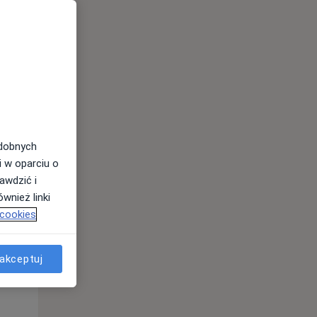
odobnych
i w oparciu o
awdzić i
Wt,
Śr,
Czw,
wnież linki
11 Sie
12 Sie
13 Sie
 cookies
akceptuj