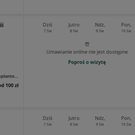
ii
Dziś
Jutro
Ndz,
Pon,
7 Sie
8 Sie
9 Sie
10 Sie
Umawianie online nie jest dostępne
Poproś o wizytę
ARTMED GROUP -Centrum Stomatologii i Implantologii
od 100 zł
Dziś
Jutro
Ndz,
Pon,
7 Sie
8 Sie
9 Sie
10 Sie