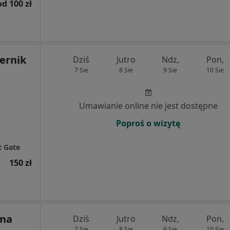
od 100 zł
Hernik
Dziś
Jutro
Ndz,
Pon,
7 Sie
8 Sie
9 Sie
10 Sie
Umawianie online nie jest dostępne
Poproś o wizytę
t Gate
150 zł
yna
Dziś
Jutro
Ndz,
Pon,
7 Sie
8 Sie
9 Sie
10 Sie