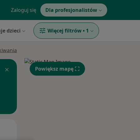
Zaloguj się
Dla profesjonalistów
je dzieci
Więcej filtrów
•
1
ukiwania
Powiększ mapę
Wt,
Śr,
Czw,
11 Sie
12 Sie
13 Sie