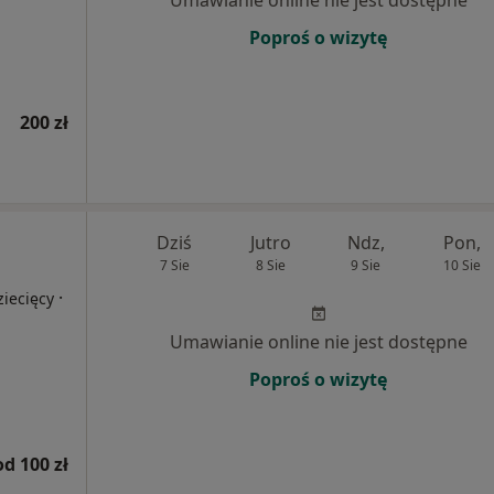
Umawianie online nie jest dostępne
Poproś o wizytę
200 zł
Dziś
Jutro
Ndz,
Pon,
7 Sie
8 Sie
9 Sie
10 Sie
·
iecięcy
Umawianie online nie jest dostępne
Poproś o wizytę
od 100 zł