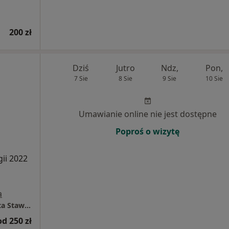
200 zł
Dziś
Jutro
Ndz,
Pon,
7 Sie
8 Sie
9 Sie
10 Sie
Umawianie online nie jest dostępne
Poproś o wizytę
gii 2022
h
a
WITADENT Gabinet Stomatologiczny - Jolanta Stawecka
od 250 zł