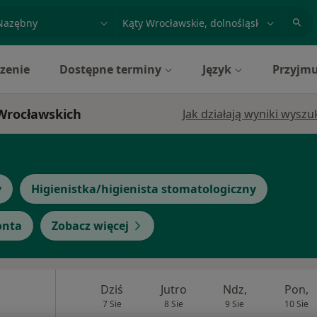
acja, badanie lub nazwisko
miasto lub dzielnica
zenie
Dostępne terminy
Język
Przyjmu
 Wrocławskich
Jak działają wyniki wysz
y
Higienistka/higienista stomatologiczny
onta
Zobacz więcej
Dziś
Jutro
Ndz,
Pon,
7 Sie
8 Sie
9 Sie
10 Sie