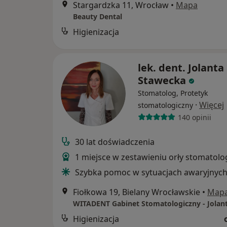
Stargardzka 11, Wrocław
•
Mapa
Beauty Dental
Higienizacja
lek. dent. Jolanta
Stawecka
Stomatolog, Protetyk
·
Więcej
stomatologiczny
140 opinii
30 lat doświadczenia
1 miejsce w zestawieniu orły stomatolo
Szybka pomoc w sytuacjach awaryjnyc
Fiołkowa 19, Bielany Wrocławskie
•
Map
Higienizacja