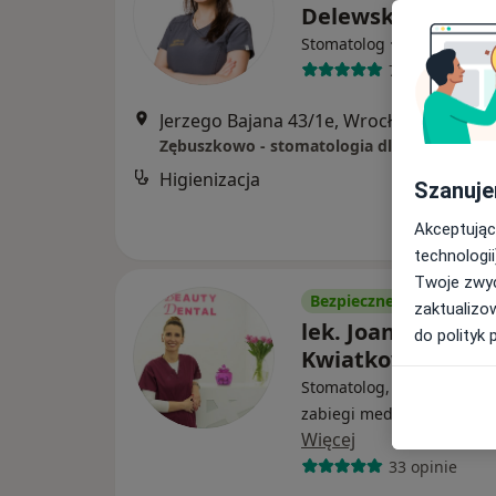
Delewska
·
Więcej
Stomatolog
78 opinii
Jerzego Bajana 43/1e, Wrocław
•
Mapa
Zębuszkowo - stomatologia dla dzieci i mło
Higienizacja
Szanuje
Akceptując
technologii
Twoje zwyc
Bezpieczne płatności
zaktualizo
lek. Joanna
do polityk 
Kwiatkowska-Guz
Stomatolog, Lekarz wykon
zabiegi medycyny estetyc
Więcej
33 opinie