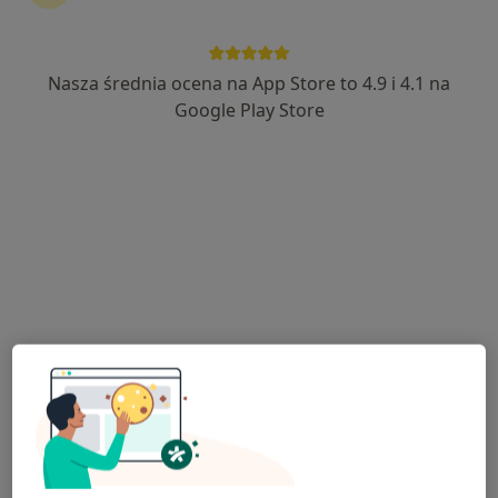
Aquarius Implantologia i Stomatologia
Estetyczna Michał Szczutkowski
Protetyka, Stomatologia, Chirurgia stomatologiczna
Nasza średnia ocena na App Store to 4.9 i 4.1 na
67 opinii
Google Play Store
osiedle Dolnośląskie 113, Bełchatów
•
Mapa
Wypełnienie kompozytowe
Brak dostępnych specjalistów z wolnymi terminami w tym centrum medycznym.
Pokaż profil