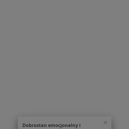
Serwis
Regulamin
Polityka prywatności pacjentów
Polityka prywatności profesjonalistów
Polityka prywatności dla profesjonalistów, których
dane pozyskaliśmy samodzielnie
Polityka cookies
Jak działają wyniki wyszukiwania
Dostępność
O nas
Praca
Rekrutujemy!
Partnerzy
Centrum prasowe
Kontakt
Dla pacjentów
Dobrostan emocjonalny i
Lekarze