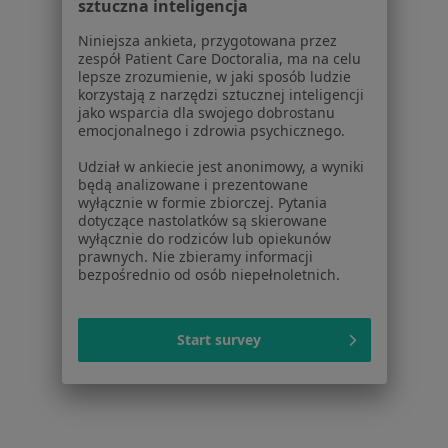
sztuczna inteligencja
Placówki medyczne
Niniejsza ankieta, przygotowana przez
Pytania i odpowiedzi
zespół Patient Care Doctoralia, ma na celu
Usługi i zabiegi
lepsze zrozumienie, w jaki sposób ludzie
Choroby
korzystają z narzędzi sztucznej inteligencji
jako wsparcia dla swojego dobrostanu
Pomoc
emocjonalnego i zdrowia psychicznego.
Aplikacje mobilne
Blog dla pacjentów
Udział w ankiecie jest anonimowy, a wyniki
będą analizowane i prezentowane
Dla profesjonalistów
wyłącznie w formie zbiorczej. Pytania
dotyczące nastolatków są skierowane
wyłącznie do rodziców lub opiekunów
Cennik
prawnych. Nie zbieramy informacji
Dla lekarzy
bezpośrednio od osób niepełnoletnich.
Dla placówek medycznych
Noa Notes
nowość
Baza wiedzy
Start survey
Centrum Pomocy dla Specjalisty
Kontakt
ZnanyLekarz - Strona główna