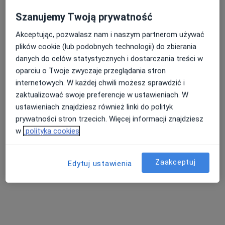
lek. dent. Anna Marcjanek
·
Więcej
Protetyk stomatologiczny, Stomatolog
Szanujemy Twoją prywatność
7 opinii
Akceptując, pozwalasz nam i naszym partnerom używać
osiedle Dolnośląskie 113, Bełchatów
•
Mapa
plików cookie (lub podobnych technologii) do zbierania
Aquarius Implantologia i Stomatologia Estetyczna Michał Szczutkowski
danych do celów statystycznych i dostarczania treści w
oparciu o Twoje zwyczaje przeglądania stron
Wypełnienie kompozytowe
Brak ceny
internetowych. W każdej chwili możesz sprawdzić i
Specjalista nie oferuje umawiania online pod tym adresem.
zaktualizować swoje preferencje w ustawieniach. W
ustawieniach znajdziesz również linki do polityk
Poproś o wizytę
prywatności stron trzecich. Więcej informacji znajdziesz
w
polityka cookies
Zaakceptuj
Edytuj ustawienia
Perfect Smile