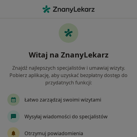
Me
Protetyk Stomatologiczny • Bełchatów, łódzkie
Filtry
Mapa
Polecani protetycy stomatologiczni w
Witaj na ZnanyLekarz
Bełchatowie
Jak działają wyniki wyszukiwania
Znajdź najlepszych specjalistów i umawiaj wizyty.
Pobierz aplikację, aby uzyskać bezpłatny dostęp do
przydatnych funkcji:
Łatwo zarządzaj swoimi wizytami
Wysyłaj wiadomości do specjalistów
Bezpieczne płatności
Otrzymuj powiadomienia