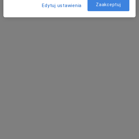
Zaakceptuj
Edytuj ustawienia
lek. Karol Raczyński
·
Więcej
Urolog
234 opinie
Adres 1
Adres 2
Online
Aleje Piłsudskiego 104b, Nowy Sącz
•
Mapa
BARSKA Clinic Specjalistyczne Centrum Medyczne
Konsultacja urologiczna (kolejna wizyta)
300 zł
Specjalista nie oferuje umawiania online pod tym adresem.
Poproś o wizytę