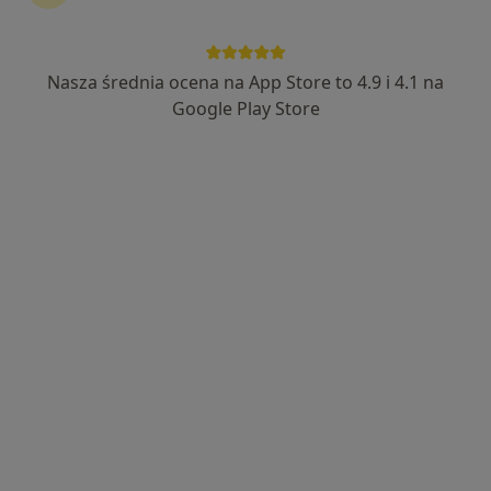
Nasza średnia ocena na App Store to 4.9 i 4.1 na
mgr inż. Paulina Konieczny
Google Play Store
·
Więcej
Dietetyk
156 opinii
Adres 1
Adres 2
Adres 3
Aleje Piłsudskiego 104b, Nowy Sącz
•
Mapa
BARSKA Clinic Specjalistyczne Centrum Medyczne
Konsultacja dietetyczna
350 zł
Specjalista nie oferuje umawiania online pod tym adresem.
Poproś o wizytę