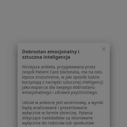
Cukrzyca w Nowym Sączu
Niewydolność serca w Nowym Sączu
Alergie skórne w Nowym Sączu
Cukrzyca ciążowa w Nowym Sączu
Więcej (15)
Więcej w kategorii: Schorzenia w Nowym Sąc
Dobrostan emocjonalny i
sztuczna inteligencja
Kamica Moczowa Specjaliści W Nowym Sączu
Niniejsza ankieta, przygotowana przez
zespół Patient Care Doctoralia, ma na celu
lepsze zrozumienie, w jaki sposób ludzie
korzystają z narzędzi sztucznej inteligencji
jako wsparcia dla swojego dobrostanu
emocjonalnego i zdrowia psychicznego.
Udział w ankiecie jest anonimowy, a wyniki
Serwis
będą analizowane i prezentowane
wyłącznie w formie zbiorczej. Pytania
Regulamin
dotyczące nastolatków są skierowane
wyłącznie do rodziców lub opiekunów
Polityka prywatności pacjentów