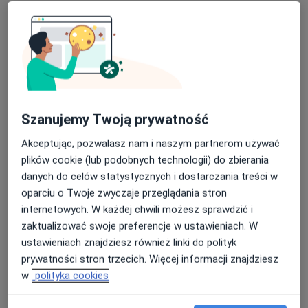
lek. Łukasz Bełch
Szanujemy Twoją prywatność
·
Więcej
Urolog
288 opinii
Akceptując, pozwalasz nam i naszym partnerom używać
plików cookie (lub podobnych technologii) do zbierania
Żywiecka 44, Nowy Sącz
•
Mapa
danych do celów statystycznych i dostarczania treści w
Z44 CLINIC - Centrum Medyczne Żywiecka 44
oparciu o Twoje zwyczaje przeglądania stron
Konsultacja urologiczna
od 400 zł
internetowych. W każdej chwili możesz sprawdzić i
Specjalista nie oferuje umawiania online pod tym adresem.
zaktualizować swoje preferencje w ustawieniach. W
ustawieniach znajdziesz również linki do polityk
Poproś o wizytę
prywatności stron trzecich. Więcej informacji znajdziesz
w
polityka cookies