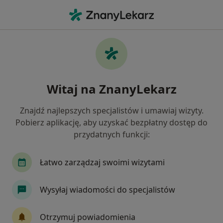
Me
Kamica Moczowa • Nowy Sącz, małopolskie
Filtry
• 1
Ubezpieczenie
Map
Kamica moczowa specjaliści w Nowym
Witaj na ZnanyLekarz
Sączu
Jak działają wyniki wyszukiwania
Znajdź najlepszych specjalistów i umawiaj wizyty.
Pobierz aplikację, aby uzyskać bezpłatny dostęp do
przydatnych funkcji:
Jakiego specjalisty szukasz?
Urolog
Internista
Chirurg
Endokryno
Łatwo zarządzaj swoimi wizytami
Wysyłaj wiadomości do specjalistów
Otrzymuj powiadomienia