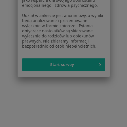
jako wsparcia dla swojego dobrostanu
emocjonalnego i zdrowia psychicznego.
Noa Notes
nowość
Baza wiedzy
Udział w ankiecie jest anonimowy, a wyniki
Centrum Pomocy dla Specjalisty
będą analizowane i prezentowane
wyłącznie w formie zbiorczej. Pytania
Kontakt
dotyczące nastolatków są skierowane
ZnanyLekarz - Strona główna
wyłącznie do rodziców lub opiekunów
prawnych. Nie zbieramy informacji
ZnanyLekarz Sp. z o.o.
bezpośrednio od osób niepełnoletnich.
ul. Kolejowa 5/7
01-217 Warszawa, Polska
Start survey
NIP: ⁠7010224868
KRS: ⁠0000347997
REGON: ⁠142276657
Sąd Rejonowy dla m.st. Warszawy w Warszawie XII
Wydział Gospodarczy KRS
Facebook
otwiera się w nowej karcie