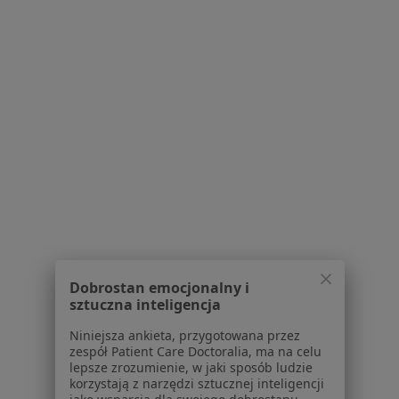
Praca
Rekrutujemy!
Partnerzy
Centrum prasowe
Kontakt
Dla pacjentów
Lekarze
Placówki medyczne
Pytania i odpowiedzi
Usługi i zabiegi
Choroby
Pomoc
Aplikacje mobilne
Dobrostan emocjonalny i
Blog dla pacjentów
sztuczna inteligencja
Dla profesjonalistów
Niniejsza ankieta, przygotowana przez
zespół Patient Care Doctoralia, ma na celu
Cennik
lepsze zrozumienie, w jaki sposób ludzie
Dla lekarzy
korzystają z narzędzi sztucznej inteligencji
Dla placówek medycznych