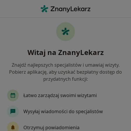
Me
Jaskra • Poddębice, łódzkie
Filtry
• 1
Mapa
Jaskra specjaliści w Poddębicach
Witaj na ZnanyLekarz
Jak działają wyniki wyszukiwania
Znajdź najlepszych specjalistów i umawiaj wizyty.
Pobierz aplikację, aby uzyskać bezpłatny dostęp do
Jakiego specjalisty szukasz?
przydatnych funkcji:
Okulista
Chirurg
Dermatolog
Endok
Łatwo zarządzaj swoimi wizytami
Wysyłaj wiadomości do specjalistów
Otrzymuj powiadomienia