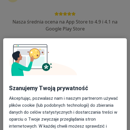
Nasza średnia ocena na App Store to 4.9 i 4.1 na
lek. Jakub Glück
Google Play Store
·
Więcej
Okulista
24 opinie
Zielona 2A, Poddębice
•
Mapa
Zespół Poradni "Zdrowie"
Konsultacja okulistyczna
Brak ceny
Specjalista nie oferuje umawiania online pod tym adresem.
Poproś o wizytę
Szanujemy Twoją prywatność
Akceptując, pozwalasz nam i naszym partnerom używać
plików cookie (lub podobnych technologii) do zbierania
danych do celów statystycznych i dostarczania treści w
oparciu o Twoje zwyczaje przeglądania stron
internetowych. W każdej chwili możesz sprawdzić i