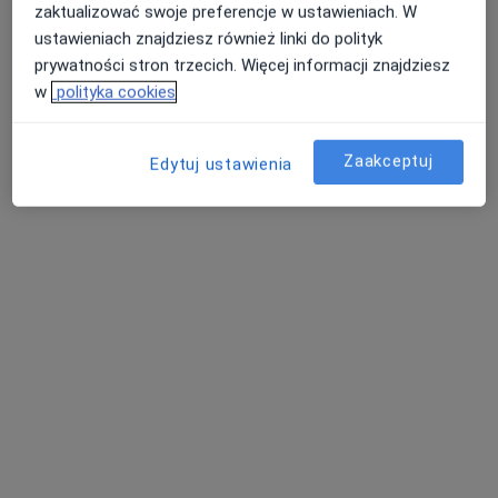
zaktualizować swoje preferencje w ustawieniach. W
ustawieniach znajdziesz również linki do polityk
prywatności stron trzecich. Więcej informacji znajdziesz
Michał Orski
w
polityka cookies
·
Więcej
Okulista
12 opinii
Zaakceptuj
Edytuj ustawienia
Zielona 2A, Poddębice
•
Mapa
Niepubliczny Zakład Opieki Zdrowotnej Zespół Poradni "ZDROWIE"
Badania okulistyczne
Brak ceny
Specjalista nie oferuje umawiania online pod tym adresem.
Poproś o wizytę