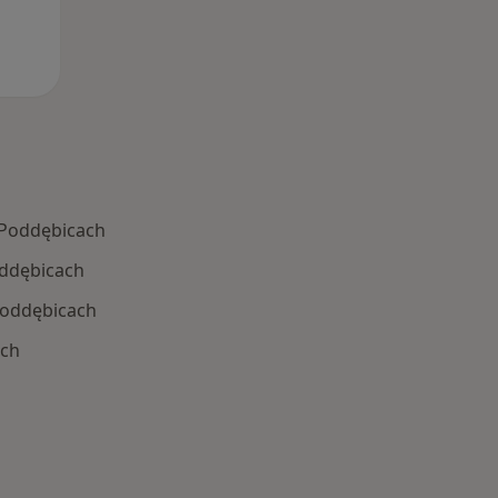
 Poddębicach
oddębicach
 Poddębicach
ach
Schorzenia w Poddębicach