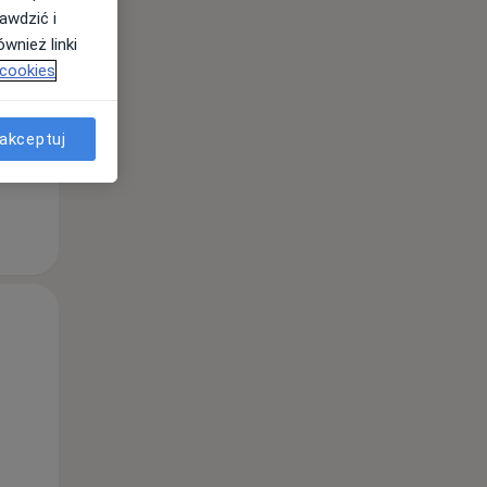
awdzić i
wnież linki
 cookies
akceptuj
Czw,
Pt,
Sob,
13 Sie
14 Sie
15 Sie