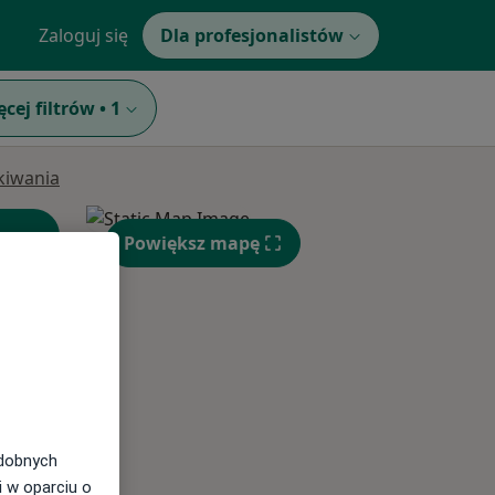
Zaloguj się
Dla profesjonalistów
ęcej filtrów
•
1
ukiwania
Powiększ mapę
Czw,
Pt,
Sob,
odobnych
13 Sie
14 Sie
15 Sie
i w oparciu o