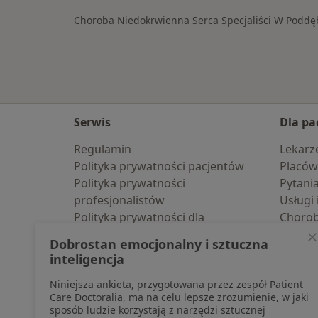
Choroba Niedokrwienna Serca Specjaliści W Poddę
Serwis
Dla pa
Regulamin
Lekarz
Polityka prywatności pacjentów
Placów
Polityka prywatności
Pytani
profesjonalistów
Usługi 
Polityka prywatności dla
Choro
profesjonalistów, których dane
Pomoc
Dobrostan emocjonalny i sztuczna
pozyskaliśmy samodzielnie
Aplika
inteligencja
Polityka cookies
Blog d
Niniejsza ankieta, przygotowana przez zespół Patient
Jak działają wyniki wyszukiwania
Care Doctoralia, ma na celu lepsze zrozumienie, w jaki
Dostępność
sposób ludzie korzystają z narzędzi sztucznej