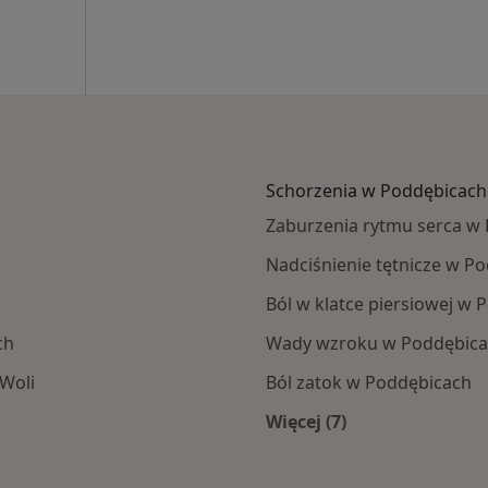
Schorzenia w Poddębicach
Zaburzenia rytmu serca w
Nadciśnienie tętnicze w P
Ból w klatce piersiowej w
ch
Wady wzroku w Poddębic
Woli
Ból zatok w Poddębicach
Więcej (7)
bic
Więcej w kategorii: 