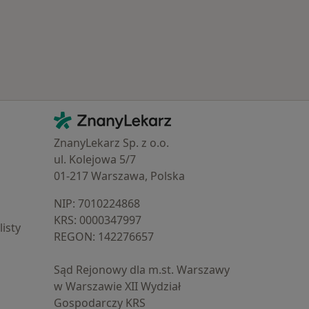
Kontakt
ZnanyLekarz - Strona główna
ZnanyLekarz Sp. z o.o.
ul. Kolejowa 5/7
01-217 Warszawa, Polska
NIP: ⁠7010224868
KRS: ⁠0000347997
isty
REGON: ⁠142276657
Sąd Rejonowy dla m.st. Warszawy
w Warszawie XII Wydział
Gospodarczy KRS