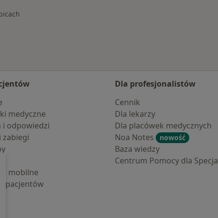
bicach
cjentów
Dla profesjonalistów
e
Cennik
ki medyczne
Dla lekarzy
a i odpowiedzi
Dla placówek medycznych
i zabiegi
Noa Notes
nowość
by
Baza wiedzy
Centrum Pomocy dla Specjal
cje mobilne
la pacjentów