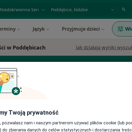
acja, badanie lub nazwisko
miasto lub dzielnica
erminy
Język
Przyjmuje dzieci
Wi
ści w Poddębicach
Jak działają wyniki wysz
g
Dermatolog
Endokrynolog
my Twoją prywatność
Dziś
Jutro
Wt,
Śr,
, pozwalasz nam i naszym partnerom używać plików cookie (lub p
9 Sie
10 Sie
11 Sie
12 Sie
) do zbierania danych do celów statystycznych i dostarczania treśc