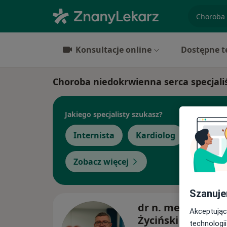
specjaliz
Konsultacje online
Dostępne t
Choroba niedokrwienna serca specjali
Jakiego specjalisty szukasz?
Internista
Kardiolog
Chirur
Zobacz więcej
Szanuje
dr n. med. Paweł
Akceptując
Życiński
technologii