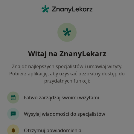
Me
Ból Zatok • Poddębice, łódzkie
Filtry
• 1
Mapa
Ból zatok specjaliści w Poddębicach
Witaj na ZnanyLekarz
Jak działają wyniki wyszukiwania
Znajdź najlepszych specjalistów i umawiaj wizyty.
Pobierz aplikację, aby uzyskać bezpłatny dostęp do
Jakiego specjalisty szukasz?
przydatnych funkcji:
Laryngolog
Laryngolog dziecięcy
Łatwo zarządzaj swoimi wizytami
Chirurg
Dermatolog
Endokrynolog
Wysyłaj wiadomości do specjalistów
Zobacz więcej
Otrzymuj powiadomienia