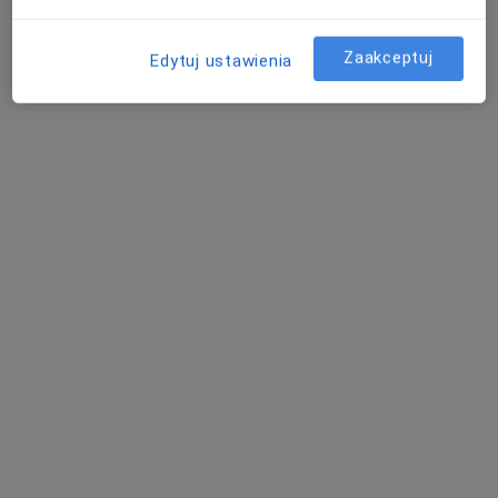
Zaakceptuj
Edytuj ustawienia
dr n. med. Janusz Regel
·
Więcej
Laryngolog
2 opinie
Zielona 2A, Poddębice
•
Mapa
Niepubliczny Zakład Opieki Zdrowotnej Zespół Poradni "ZDROWIE"
Specjalista nie oferuje umawiania online pod tym adresem.
Poproś o wizytę