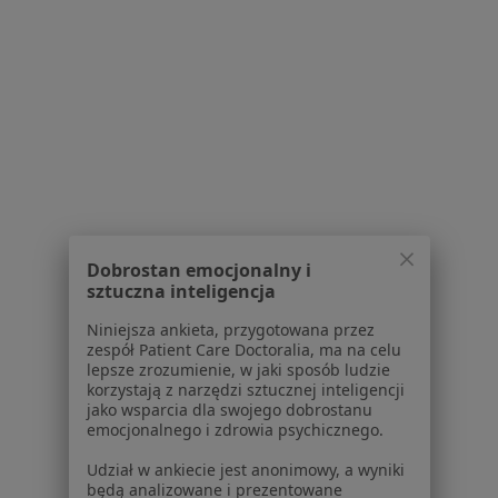
Placówki medyczne
Pytania i odpowiedzi
Usługi i zabiegi
Choroby
Pomoc
Aplikacje mobilne
Blog dla pacjentów
Dla profesjonalistów
Cennik
Dobrostan emocjonalny i
Dla lekarzy
sztuczna inteligencja
Dla placówek medycznych
Niniejsza ankieta, przygotowana przez
Noa Notes
nowość
zespół Patient Care Doctoralia, ma na celu
Baza wiedzy
lepsze zrozumienie, w jaki sposób ludzie
Centrum Pomocy dla Specjalisty
korzystają z narzędzi sztucznej inteligencji
jako wsparcia dla swojego dobrostanu
Kontakt
emocjonalnego i zdrowia psychicznego.
ZnanyLekarz - Strona główna
Udział w ankiecie jest anonimowy, a wyniki
ZnanyLekarz Sp. z o.o.
będą analizowane i prezentowane