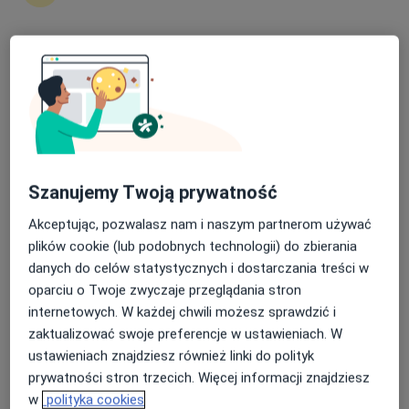
Nasza średnia ocena na App Store to 4.9 i 4.1 na
Google Play Store
dr n. med. Magdalena Wacławek
·
Więcej
Laryngolog, Laryngolog dziecięcy
Szanujemy Twoją prywatność
106 opinii
Akceptując, pozwalasz nam i naszym partnerom używać
Plac Kościuszki 15/3, Poddębice
•
Mapa
plików cookie (lub podobnych technologii) do zbierania
Sosnova Medica
danych do celów statystycznych i dostarczania treści w
Konsultacja laryngologiczna
Brak ceny
oparciu o Twoje zwyczaje przeglądania stron
internetowych. W każdej chwili możesz sprawdzić i
Specjalista nie oferuje umawiania online pod tym adresem.
zaktualizować swoje preferencje w ustawieniach. W
ustawieniach znajdziesz również linki do polityk
Poproś o wizytę
prywatności stron trzecich. Więcej informacji znajdziesz
w
polityka cookies