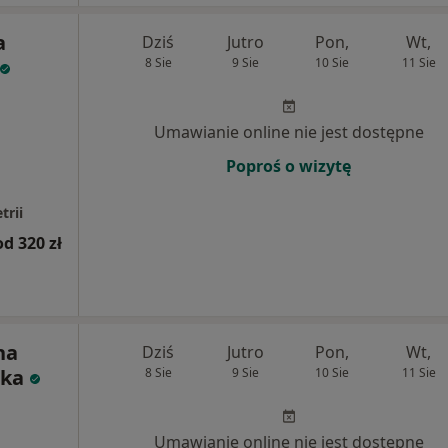
a
Dziś
Jutro
Pon,
Wt,
8 Sie
9 Sie
10 Sie
11 Sie
Umawianie online nie jest dostępne
Poproś o wizytę
trii
od 320 zł
na
Dziś
Jutro
Pon,
Wt,
ska
8 Sie
9 Sie
10 Sie
11 Sie
Umawianie online nie jest dostępne