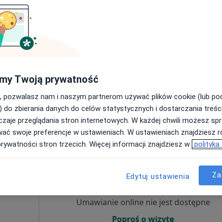
Umawianie online nie jest dostępne
Poproś o wizytę
my Twoją prywatność
, pozwalasz nam i naszym partnerom używać plików cookie (lub p
) do zbierania danych do celów statystycznych i dostarczania treśc
300 zł
zaje przeglądania stron internetowych. W każdej chwili możesz spr
wać swoje preferencje w ustawieniach. W ustawieniach znajdziesz ró
prywatności stron trzecich. Więcej informacji znajdziesz w
polityka
usiał-
Dziś
Jutro
Pon,
Wt,
8 Sie
9 Sie
10 Sie
11 Sie
Za
Edytuj ustawienia
·
cy
Umawianie online nie jest dostępne
Poproś o wizytę