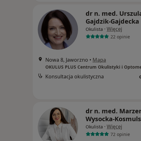
dr n. med. Urszul
Gajdzik-Gajdecka
·
Więcej
Okulista
22 opinie
Nowa 8, Jaworzno
•
Mapa
OKULUS PLUS Centrum Okulistyki i Optome
Konsultacja okulistyczna
dr n. med. Marze
Wysocka-Kosmul
·
Więcej
Okulista
72 opinie