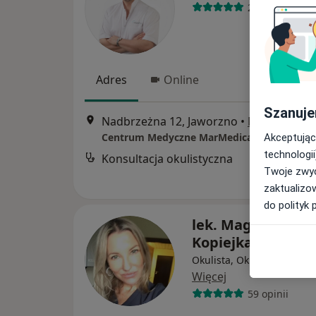
292 opinie
Adres
Online
Szanuje
Nadbrzeżna 12, Jaworzno
•
Mapa
Centrum Medyczne MarMedicam
Akceptując
technologii
Konsultacja okulistyczna
Twoje zwyc
zaktualizo
do polityk 
lek. Magdalena M
Kopiejka
Okulista, Okulista dziecię
Więcej
59 opinii