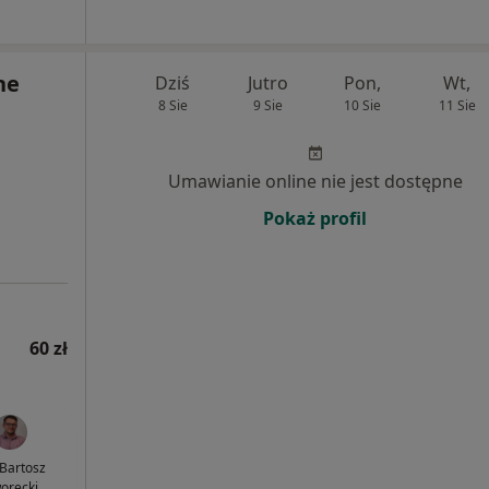
ne
Dziś
Jutro
Pon,
Wt,
8 Sie
9 Sie
10 Sie
11 Sie
Umawianie online nie jest dostępne
Pokaż profil
60 zł
 Bartosz
orecki