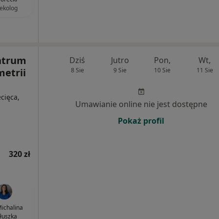
ekolog
ntrum
Dziś
Jutro
Pon,
Wt,
metrii
8 Sie
9 Sie
10 Sie
11 Sie
ecięca,
Umawianie online nie jest dostępne
Pokaż profil
320 zł
Michalina
łuszka