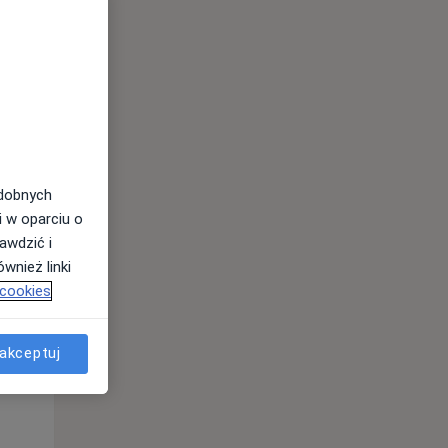
odobnych
i w oparciu o
awdzić i
wnież linki
 cookies
Śr,
Czw,
Pt,
12 Sie
13 Sie
14 Sie
akceptuj