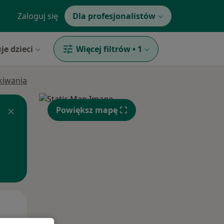
Zaloguj się
Dla profesjonalistów
je dzieci
Więcej filtrów
•
1
ukiwania
Powiększ mapę
Śr,
Czw,
Pt,
12 Sie
13 Sie
14 Sie