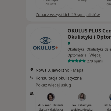
okulista
gin
Zobacz wszystkich 29 specjalistów
OKULUS PLUS Ce
Okulistyki i Opto
Okulistyka, Okulistyka dzi
·
Więcej
Optometria
279 opinii
Nowa 8, Jaworzno
•
Mapa
Konsultacja okulistyczna
Pokaż więcej usług
dr n. med. Urszula
lek. Katarzyna
lek. 
Gajdzik-Gajdecka
Wojcieszkiewicz-
Ga