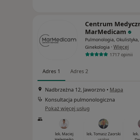
Centrum Medycz
MarMedicam
Pulmonologia, Okulistyka,
·
Więcej
Ginekologia
1717 opinii
Adres 1
Adres 2
Nadbrzeżna 12, Jaworzno
•
Mapa
Konsultacja pulmonologiczna
Pokaż więcej usług
lek. Maciej
lek. Tomasz Zaorski
lek.
Helemejko
urolog
Dw