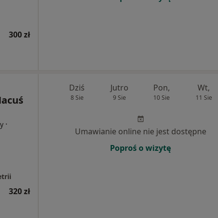
300 zł
Dziś
Jutro
Pon,
Wt,
Hacuś
8 Sie
9 Sie
10 Sie
11 Sie
·
cy
Umawianie online nie jest dostępne
Poproś o wizytę
trii
320 zł