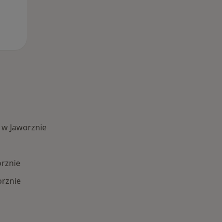
 w Jaworznie
orznie
orznie
 Schorzenia w Jaworznie