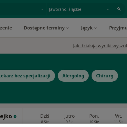
acja, badanie lub nazwisko
miasto lub dzielnica
zenie
Dostępne terminy
Język
Przyjmu
Jak działają wyniki wysz
Lekarz bez specjalizacji
Alergolog
Chirurg
mejko
Dziś
Jutro
Pon,
Wt,
8 Sie
9 Sie
10 Sie
11 Sie