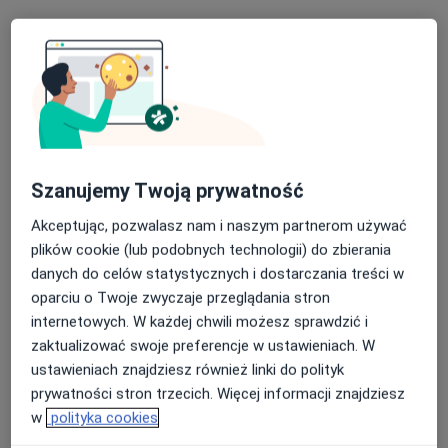
Bezpieczne płatności
lek. Katarzyna Bujała
·
Więcej
W trakcie specjalizacji (Okulista)
Szanujemy Twoją prywatność
6 opinii
Akceptując, pozwalasz nam i naszym partnerom używać
Józefowska 135a, Katowice
•
Mapa
plików cookie (lub podobnych technologii) do zbierania
Przy Parku - Gabinety Specjalistyczne
danych do celów statystycznych i dostarczania treści w
Konsultacja okulistyczna
190 zł
oparciu o Twoje zwyczaje przeglądania stron
Specjalista nie oferuje umawiania online pod tym adresem.
internetowych. W każdej chwili możesz sprawdzić i
zaktualizować swoje preferencje w ustawieniach. W
Poproś o wizytę
ustawieniach znajdziesz również linki do polityk
prywatności stron trzecich. Więcej informacji znajdziesz
w
polityka cookies