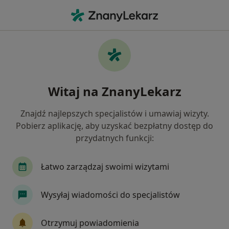
Me
Jaskra • Chorzów, śląskie
Filtry
• 1
Ubezpieczenie
Map
Jaskra specjaliści w Chorzowie
Witaj na ZnanyLekarz
Jak działają wyniki wyszukiwania
Znajdź najlepszych specjalistów i umawiaj wizyty.
Pobierz aplikację, aby uzyskać bezpłatny dostęp do
Jakiego specjalisty szukasz?
przydatnych funkcji:
Okulista
Kardiolog
Neurolog
Chirur
Łatwo zarządzaj swoimi wizytami
Wysyłaj wiadomości do specjalistów
Otrzymuj powiadomienia