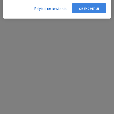
Zaakceptuj
Edytuj ustawienia
dr hab. n.med i n.o zdr. Dominika Anna
Janiszewska-Bil
·
Więcej
Okulista
457 opinii
Adres
Online
ul. Chorzowska 148 Budynek C, Katowice
•
Mapa
Klinika okulistyczna Optegra w Katowicach
Konsultacja okulistyczna
350 zł
Specjalista nie oferuje umawiania online pod tym adresem.
Poproś o wizytę