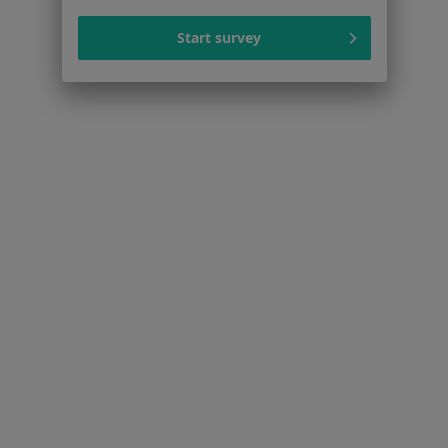
Astygmatyzm w Chorzowie
Start survey
Krótkowzroczność w Chorzowie
Zapalenie spojówek w Chorzowie
Więcej (15)
Więcej w kategorii: Schorzenia w Chorzowie
Jaskra Specjaliści W Chorzowie
Serwis
Regulamin
Polityka prywatności pacjentów
Polityka prywatności profesjonalistów