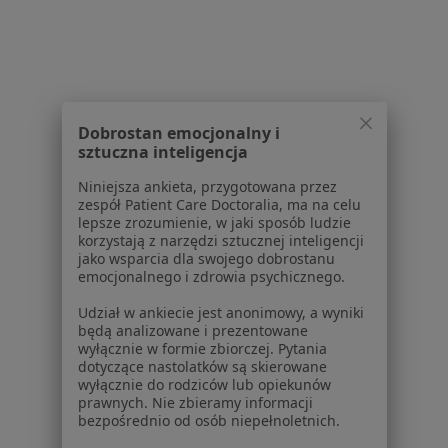
Powiązane wyszukiwania
W pobliżu Chorzowa
Jaskra w Katowicach
Dobrostan emocjonalny i
Jaskra w Gliwicach
sztuczna inteligencja
Jaskra w Sosnowcu
Niniejsza ankieta, przygotowana przez
zespół Patient Care Doctoralia, ma na celu
Jaskra w Tychach
lepsze zrozumienie, w jaki sposób ludzie
korzystają z narzędzi sztucznej inteligencji
Jaskra w Będzinie
jako wsparcia dla swojego dobrostanu
emocjonalnego i zdrowia psychicznego.
Więcej (14)
Więcej w kategorii: W pobliżu Chorzowa
Udział w ankiecie jest anonimowy, a wyniki
będą analizowane i prezentowane
Schorzenia w Chorzowie
wyłącznie w formie zbiorczej. Pytania
dotyczące nastolatków są skierowane
Choroby oczu w Chorzowie
wyłącznie do rodziców lub opiekunów
prawnych. Nie zbieramy informacji
Zaćma w Chorzowie
bezpośrednio od osób niepełnoletnich.