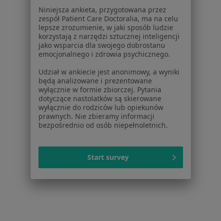
Schizofrenia w Bielsku-Białej
Niniejsza ankieta, przygotowana przez
zespół Patient Care Doctoralia, ma na celu
Zaburzenia psychiczne w Bielsku-Białej
lepsze zrozumienie, w jaki sposób ludzie
korzystają z narzędzi sztucznej inteligencji
Psychoza w Bielsku-Białej
jako wsparcia dla swojego dobrostanu
emocjonalnego i zdrowia psychicznego.
Więcej (15)
Udział w ankiecie jest anonimowy, a wyniki
Więcej w kategorii: Schorzenia w Bielsku-Białe
będą analizowane i prezentowane
wyłącznie w formie zbiorczej. Pytania
dotyczące nastolatków są skierowane
wyłącznie do rodziców lub opiekunów
Jąkanie Specjaliści W Bielsku-Białej
prawnych. Nie zbieramy informacji
bezpośrednio od osób niepełnoletnich.
Start survey
Serwis
Regulamin
Polityka prywatności pacjentów
Polityka prywatności profesjonalistów