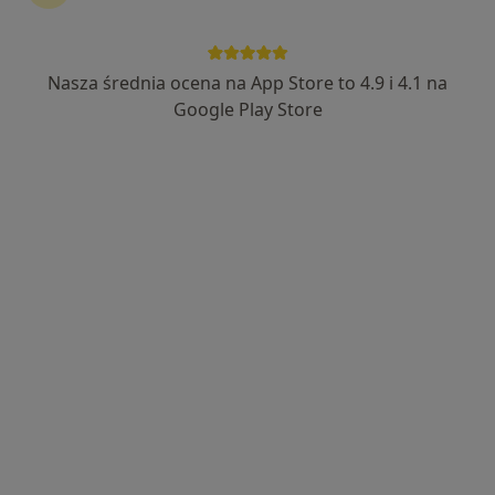
Nasza średnia ocena na App Store to 4.9 i 4.1 na
Bezpieczne płatności
Google Play Store
mgr Paulina Zagajewska
·
Więcej
Psycholog, Psychotraumatolog
11 opinii
Adres
Online 1
Online 2
Partyzantów 71, Bielsko-Biała
•
Mapa
G-Home Centrum Psychologiczno-Medyczne 2
Bezpłatna konsultacja wstępna - telefoniczna
Darmowa usługa
Specjalista nie oferuje umawiania online pod tym adresem.
Poproś o wizytę