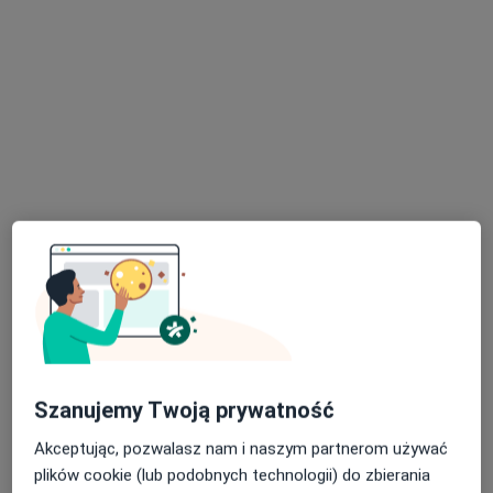
mgr Justyna Rać
·
Więcej
Psycholog, Psychoterapeuta certyfikowany
176 opinii
Adres
Online
Szanujemy Twoją prywatność
Kasztanowa 5/1, Bielsko-Biała
•
Mapa
HEALIO Instytut Psychoterapii Justyna Rać
Akceptując, pozwalasz nam i naszym partnerom używać
Konsultacja psychologiczna
250 zł
plików cookie (lub podobnych technologii) do zbierania