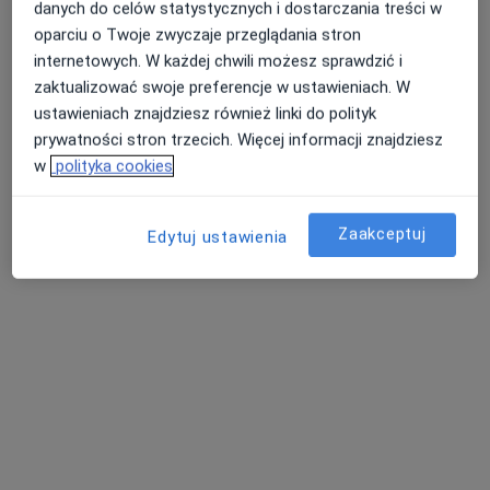
danych do celów statystycznych i dostarczania treści w
Specjalista nie oferuje umawiania online pod tym adresem.
oparciu o Twoje zwyczaje przeglądania stron
Poproś o wizytę
internetowych. W każdej chwili możesz sprawdzić i
zaktualizować swoje preferencje w ustawieniach. W
ustawieniach znajdziesz również linki do polityk
prywatności stron trzecich. Więcej informacji znajdziesz
w
polityka cookies
Zaakceptuj
Edytuj ustawienia
mgr Barbara Micherda-Nyczka
·
Więcej
Psycholog
96 opinii
Lipnicka 14/3, Bielsko-Biała
•
Mapa
Pracownia Psychoterapii i Rozwoju Osobistego PPiRO
Konsultacja psychologiczna
160 zł