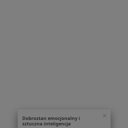
Powiązane wyszukiwania
W pobliżu Bielska-Białej
Jąkanie w Katowicach
Jąkanie w Tychach
Jąkanie w Jaworznie
Jąkanie w Jastrzębiu-Zdroju
Jąkanie w Mysłowicach
Więcej (10)
Więcej w kategorii: W pobliżu Bielska-Białej
Schorzenia w Bielsku-Białej
Zaburzenia lękowe w Bielsku-Białej
Dobrostan emocjonalny i
Depresja w Bielsku-Białej
sztuczna inteligencja