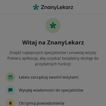
Me
Jąkanie • Bielsko-Biała, śląskie
Filtry
• 1
Mapa
Jąkanie specjaliści w Bielsku-Białej
Witaj na ZnanyLekarz
Jak działają wyniki wyszukiwania
Znajdź najlepszych specjalistów i umawiaj wizyty.
Pobierz aplikację, aby uzyskać bezpłatny dostęp do
Jakiego specjalisty szukasz?
przydatnych funkcji:
Psycholog
Logopeda
Psychoterapeuta
Łatwo zarządzaj swoimi wizytami
Wysyłaj wiadomości do specjalistów
Otrzymuj powiadomienia