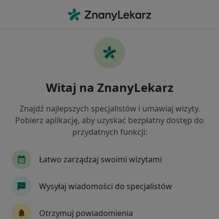
Me
Hiperlipidemia • Szamotuły, wielkopolskie
Filtry
• 1
Ubezpieczenie
Map
Hiperlipidemia specjaliści w Szamotułach
Witaj na ZnanyLekarz
Jak działają wyniki wyszukiwania
Znajdź najlepszych specjalistów i umawiaj wizyty.
Pobierz aplikację, aby uzyskać bezpłatny dostęp do
Jakiego specjalisty szukasz?
przydatnych funkcji:
Dietetyk
Dermatolog
Endokrynolog
Łatwo zarządzaj swoimi wizytami
Wysyłaj wiadomości do specjalistów
Otrzymuj powiadomienia