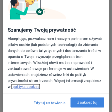
Szanujemy Twoją prywatność
Akceptując, pozwalasz nam i naszym partnerom używać
lek. Magdalena Faligowska
plików cookie (lub podobnych technologii) do zbierania
·
Więcej
Endokrynolog, Hipertensjolog, Internista
danych do celów statystycznych i dostarczania treści w
308 opinii
oparciu o Twoje zwyczaje przeglądania stron
internetowych. W każdej chwili możesz sprawdzić i
Adres 1
Adres 2
Online
zaktualizować swoje preferencje w ustawieniach. W
ustawieniach znajdziesz również linki do polityk
Miodowa 2 (Kiekrz), Rokietnica
•
Mapa
prywatności stron trzecich. Więcej informacji znajdziesz
Klinika Miodowa
w
polityka cookies
Konsultacja endokrynologiczna
od 300 zł
Specjalista nie oferuje umawiania online pod tym adresem.
Zaakceptuj
Edytuj ustawienia
Poproś o wizytę