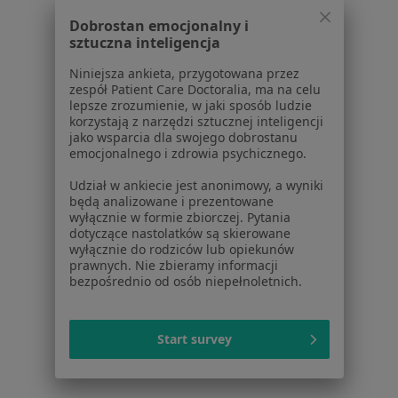
Partnerzy
Centrum prasowe
Dobrostan emocjonalny i
sztuczna inteligencja
Kontakt
Niniejsza ankieta, przygotowana przez
Dla pacjentów
zespół Patient Care Doctoralia, ma na celu
lepsze zrozumienie, w jaki sposób ludzie
Lekarze
korzystają z narzędzi sztucznej inteligencji
Placówki medyczne
jako wsparcia dla swojego dobrostanu
Pytania i odpowiedzi
emocjonalnego i zdrowia psychicznego.
Usługi i zabiegi
Udział w ankiecie jest anonimowy, a wyniki
Choroby
będą analizowane i prezentowane
Pomoc
wyłącznie w formie zbiorczej. Pytania
dotyczące nastolatków są skierowane
Aplikacje mobilne
wyłącznie do rodziców lub opiekunów
Blog dla pacjentów
prawnych. Nie zbieramy informacji
bezpośrednio od osób niepełnoletnich.
Dla profesjonalistów
Cennik
Start survey
Dla lekarzy
Dla placówek medycznych
Noa Notes
nowość