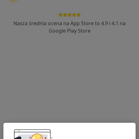
Nasza średnia ocena na App Store to 4.9 i 4.1 na
Bezpieczne płatności
Google Play Store
mgr Natalia Klapińska
·
Więcej
Dietetyk
206 opinii
Adres 1
Adres 2
Adres 3
Online
Dworcowa 39, Szamotuły
•
Mapa
Szamotuły ul.Dworcowa 39 NATALIA KLAPIŃSKA mgr, dietetyk Centrum Medyczne GLOB (obok Lild'a)
Konsultacja dietetyczna dzieci
300 zł
Specjalista nie oferuje umawiania online pod tym adresem.
Poproś o wizytę