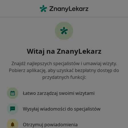
Me
Guzy Kości • Szczecin, zachodniopomorskie
Filtry
• 1
Mapa
Guzy kości specjaliści w Szczecinie
Witaj na ZnanyLekarz
Jak działają wyniki wyszukiwania
Znajdź najlepszych specjalistów i umawiaj wizyty.
Pobierz aplikację, aby uzyskać bezpłatny dostęp do
Jakiego specjalisty szukasz?
przydatnych funkcji:
Ortopeda
Ortopeda dziecięcy
Ginekolog
Łatwo zarządzaj swoimi wizytami
Wysyłaj wiadomości do specjalistów
Otrzymuj powiadomienia