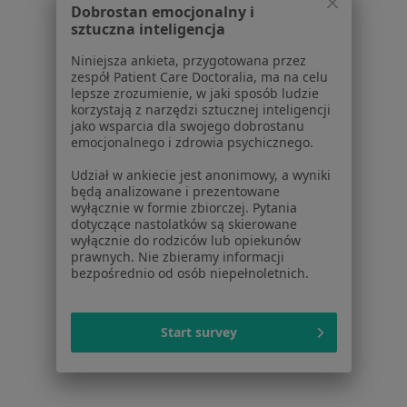
Dobrostan emocjonalny i
Aplikacje mobilne
sztuczna inteligencja
Blog dla pacjentów
Niniejsza ankieta, przygotowana przez
Dla profesjonalistów
zespół Patient Care Doctoralia, ma na celu
lepsze zrozumienie, w jaki sposób ludzie
Cennik
korzystają z narzędzi sztucznej inteligencji
Dla lekarzy
jako wsparcia dla swojego dobrostanu
emocjonalnego i zdrowia psychicznego.
Dla placówek medycznych
Noa Notes
nowość
Udział w ankiecie jest anonimowy, a wyniki
Baza wiedzy
będą analizowane i prezentowane
wyłącznie w formie zbiorczej. Pytania
Centrum Pomocy dla Specjalisty
dotyczące nastolatków są skierowane
wyłącznie do rodziców lub opiekunów
Kontakt
prawnych. Nie zbieramy informacji
ZnanyLekarz - Strona główna
bezpośrednio od osób niepełnoletnich.
ZnanyLekarz Sp. z o.o.
ul. Kolejowa 5/7
Start survey
01-217 Warszawa, Polska
NIP: ⁠7010224868
KRS: ⁠0000347997