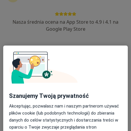
Nasza średnia ocena na App Store to 4.9 i 4.1 na
dr n. med. Albert Stachura
Google Play Store
·
Więcej
Ortopeda
140 opinii
Jagiellońska 87, Szczecin
•
Mapa
ORTHO EXPERT
Konsultacja ortopedyczna
300 zł
Specjalista nie oferuje umawiania online pod tym adresem.
Poproś o wizytę
Szanujemy Twoją prywatność
Akceptując, pozwalasz nam i naszym partnerom używać
plików cookie (lub podobnych technologii) do zbierania
danych do celów statystycznych i dostarczania treści w
oparciu o Twoje zwyczaje przeglądania stron