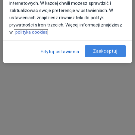
internetowych. W każdej chwili możesz sprawdzić i
zaktualizować swoje preferencje w ustawieniach. W
ustawieniach znajdziesz również linki do polityk
lek. Tomasz Siek
prywatności stron trzecich. Więcej informacji znajdziesz
·
Więcej
Ortopeda, Ortopeda dziecięcy
w
polityka cookies
161 opinii
Adres 1
Adres 2
Zaakceptuj
Edytuj ustawienia
Ul. Unii Lubelskiej 2B/U4, Szczecin
•
Mapa
UniMedica Gabinety Lekarskie Pogodno
Konsultacja ortopedyczna
300 zł
Specjalista nie oferuje umawiania online pod tym adresem.
Poproś o wizytę