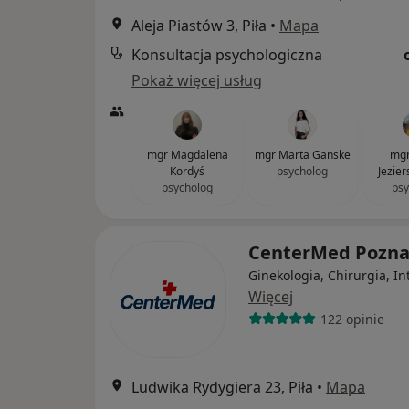
Aleja Piastów 3, Piła
•
Mapa
Konsultacja psychologiczna
Pokaż więcej usług
mgr Magdalena
mgr Marta Ganske
mgr
Kordyś
psycholog
Jezie
psycholog
psy
CenterMed Pozn
Ginekologia, Chirurgia, In
Więcej
122 opinie
Ludwika Rydygiera 23, Piła
•
Mapa