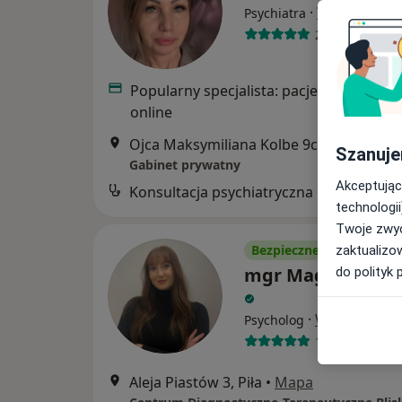
·
Więcej
Psychiatra
23 opinie
Popularny specjalista: pacjenci chętnie 
online
Ojca Maksymiliana Kolbe 9c/1u, Piła
•
M
Szanuje
Gabinet prywatny
Akceptując
Konsultacja psychiatryczna
technologii
Twoje zwyc
Bezpieczne płatności
zaktualizo
mgr Magdalena K
do polityk 
·
Więcej
Psycholog
1 opinia
Aleja Piastów 3, Piła
•
Mapa