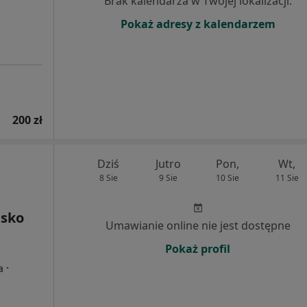
Brak kalendarza w Twojej lokalizacji.
Pokaż adresy z kalendarzem
200 zł
Dziś
Jutro
Pon,
Wt,
8 Sie
9 Sie
10 Sie
11 Sie
isko
Umawianie online nie jest dostępne
Pokaż profil
·
a