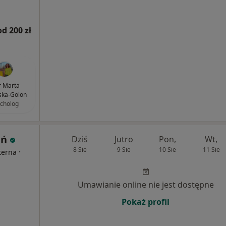
od 200 zł
 Marta
rska-Golon
cholog
ań
Dziś
Jutro
Pon,
Wt,
8 Sie
9 Sie
10 Sie
11 Sie
·
terna
Umawianie online nie jest dostępne
Pokaż profil