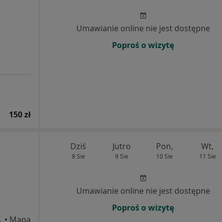
Umawianie online nie jest dostępne
Poproś o wizytę
150 zł
Dziś
Jutro
Pon,
Wt,
8 Sie
9 Sie
10 Sie
11 Sie
Umawianie online nie jest dostępne
Poproś o wizytę
h 63, Piła
•
Mapa