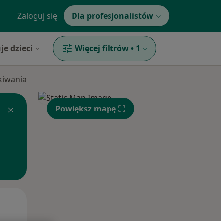
Zaloguj się
Dla profesjonalistów
je dzieci
Więcej filtrów
•
1
ukiwania
Powiększ mapę
Śr,
Czw,
Pt,
12 Sie
13 Sie
14 Sie