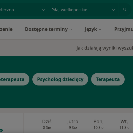
acja, badanie lub nazwisko
miasto lub dzielnica
zenie
Dostępne terminy
Język
Przyjmu
Jak działają wyniki wysz
oterapeuta
Psycholog dziecięcy
Terapeuta
Dziś
Jutro
Pon,
Wt,
8 Sie
9 Sie
10 Sie
11 Sie