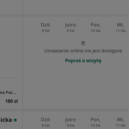
Dziś
Jutro
Pon,
Wt,
8 Sie
9 Sie
10 Sie
11 Sie
Umawianie online nie jest dostępne
Poproś o wizytę
Gabinet wsparcia psychologicznego Katarzyna Pacholczyk
180 zł
icka
Dziś
Jutro
Pon,
Wt,
8 Sie
9 Sie
10 Sie
11 Sie