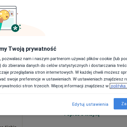
Umawianie online nie jest dostępne
Poproś o wizytę
płacą
apa
my Twoją prywatność
, pozwalasz nam i naszym partnerom używać plików cookie (lub p
300 zł
) do zbierania danych do celów statystycznych i dostarczania treśc
zaje przeglądania stron internetowych. W każdej chwili możesz spr
Dziś
Jutro
Pon,
Wt,
wać swoje preferencje w ustawieniach. W ustawieniach znajdziesz ró
8 Sie
9 Sie
10 Sie
11 Sie
ordyś
prywatności stron trzecich. Więcej informacji znajdziesz w
polityka
Za
Umawianie online nie jest dostępne
Edytuj ustawienia
Poproś o wizytę