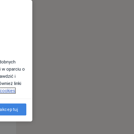
odobnych
i w oparciu o
awdzić i
Śr,
Czw,
Pt,
wnież linki
12 Sie
13 Sie
14 Sie
 cookies
akceptuj