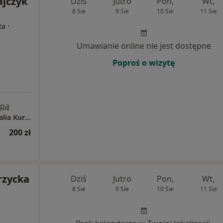
ajczyk
Dziś
Jutro
Pon,
Wt,
8 Sie
9 Sie
10 Sie
11 Sie
·
ta
Umawianie online nie jest dostępne
Poproś o wizytę
pa
Gabinet Pomocy Psychologicznej w Pile Natalia Kurzajczyk
200 zł
rzycka
Dziś
Jutro
Pon,
Wt,
8 Sie
9 Sie
10 Sie
11 Sie