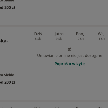
o Siebie
od 200 zł
Dziś
Jutro
Pon,
Wt,
8 Sie
9 Sie
10 Sie
11 Sie
ska-
Umawianie online nie jest dostępne
Poproś o wizytę
o Siebie
od 200 zł