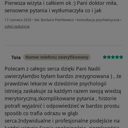
Pierwsza wizyta i całkiem ok :) Pani doktor miła,
sensowne pytania i wytłumaczyła co i jak
17 czerwca 2026
•
lek. Barbara Pietrkiewicz
•
konsultacja psychiatryczna
•
w opinii użytkownika Kla
zgłoś nadużycie
Tola
Numer telefonu zweryfikowany
T
Polecam z całego serca dzięki Pani Nadii
uwierzyłam(bo byłam bardzo zrezygnowana ) , że
prawdziwi lekarze w dziedzinie psychologii
istnieją zaskakuje za każdym razem swoją wiedzą
merytoryczną,skomplikowane pytania , historie
potrafi wyjaśnić i odpowiedzieć w bardzo prostu
sposób co trafia odrazu w głąb
serca.Indywidualne i profesjonalne podejście na
każdej wizycie.Swoją spokojnością, cierpliwością