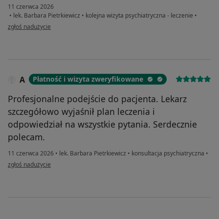
11 czerwca 2026
•
lek. Barbara Pietrkiewicz
•
kolejna wizyta psychiatryczna - leczenie
•
w opinii użytkownika Amelia
zgłoś nadużycie
A
Płatność i wizyta zweryfikowane
Profesjonalne podejście do pacjenta. Lekarz
szczegółowo wyjaśnił plan leczenia i
odpowiedział na wszystkie pytania. Serdecznie
polecam.
11 czerwca 2026
•
lek. Barbara Pietrkiewicz
•
konsultacja psychiatryczna
•
w opinii użytkownika A
zgłoś nadużycie