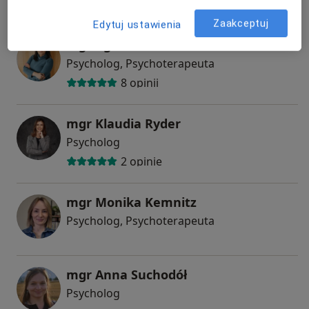
Zaakceptuj
Edytuj ustawienia
mgr Agnieszka Pawłowska
Psycholog, Psychoterapeuta
8 opinii
mgr Klaudia Ryder
Psycholog
2 opinie
mgr Monika Kemnitz
Psycholog, Psychoterapeuta
mgr Anna Suchodół
Psycholog