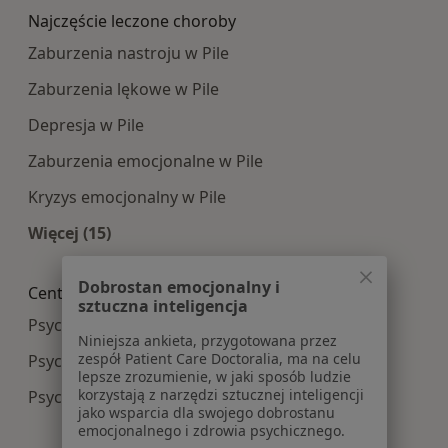
Najczęście leczone choroby
Zaburzenia nastroju w Pile
Zaburzenia lękowe w Pile
Depresja w Pile
Zaburzenia emocjonalne w Pile
Kryzys emocjonalny w Pile
Więcej (15)
Więcej w kategorii: Najczęście leczone choroby
Dobrostan emocjonalny i
Centra medyczne Psychologia w pobliżu
sztuczna inteligencja
Psychologia centra medyczne w Chodzieży
Niniejsza ankieta, przygotowana przez
zespół Patient Care Doctoralia, ma na celu
Psychologia centra medyczne w Wałczu
lepsze zrozumienie, w jaki sposób ludzie
korzystają z narzędzi sztucznej inteligencji
Psychologia centra medyczne w Poznaniu
jako wsparcia dla swojego dobrostanu
emocjonalnego i zdrowia psychicznego.