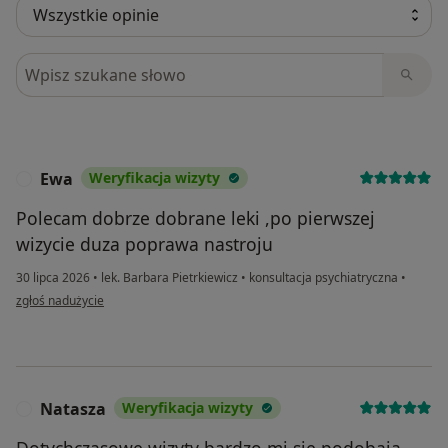
Szukaj w opiniach
Ewa
Weryfikacja wizyty
E
Polecam dobrze dobrane leki ,po pierwszej
wizycie duza poprawa nastroju
30 lipca 2026
•
lek. Barbara Pietrkiewicz
•
konsultacja psychiatryczna
•
w opinii użytkownika Ewa
zgłoś nadużycie
Natasza
Weryfikacja wizyty
N
Dotychczasowe wizyty bardzo mi się podobają.