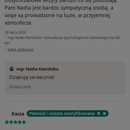
Pani Nadia jest bardzo sympatyczną osobą, a
sesje są prowadzone na luzie, w przyjemnej
atmosferze
28 lipca 2026
•
mgr Nadia Kamińska
•
konsultacja psychologiczno-seksuologiczna dla
par
w opinii użytkownika Natasza
•
zgłoś nadużycie
mgr Nadia Kamińska
Dziękuję serdecznie!
28 lipca 2026
Kasia
Płatność i wizyta zweryfikowane
K