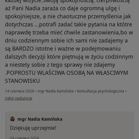
aż Pani Nadia zaraża co daje ogromną ulgę i
spokojniejsze, a nie chaotuczne przemyślenia jak
dotychczas ...potrafi zadać takie pytania na któtre
naprawdę trzeba mieć chwile zastanowienia,bo w
dniu codziennym sobie ich sami nie zadajemy a
są BARDZO istotne i ważne w podejmowaniu
dalszych decyzji które piętnują w życiu codzinnym
a niestety sobie z tego sprawy nie zdajemy
.POPROSTU WLAŚCIWA OSOBĄ NA WŁASCIWYM
STANOWISKU
14 czerwca 2026
•
mgr Nadia Kamińska
•
Konsultacja psychologiczna
•
w opinii użytkownika Tola
zgłoś nadużycie
mgr Nadia Kamińska
Dziękuję uprzejmie!
14 czerwca 2026