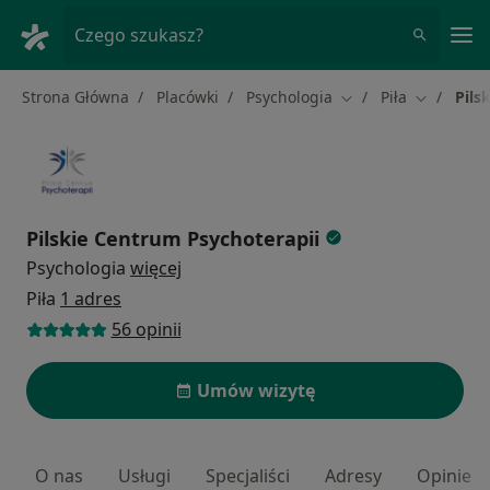
Me
Czego szukasz?
Strona Główna
Placówki
Psychologia
Piła
Pils
Zmień miasto
Zmień mia
Pilskie Centrum Psychoterapii
Psychologia
więcej
Piła
1 adres
56 opinii
Umów wizytę
O nas
Usługi
Specjaliści
Adresy
Opinie