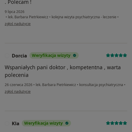
. Polecam !
9 lipca 2026
•
lek. Barbara Pietrkiewicz
•
kolejna wizyta psychiatryczna - leczenie
•
w opinii użytkownika A.
zgłoś nadużycie
Dorcia
Weryfikacja wizyty
D
Wspaniałych pani doktor , kompetentna , warta
polecenia
26 czerwca 2026
•
lek. Barbara Pietrkiewicz
•
konsultacja psychiatryczna
•
w opinii użytkownika Dorcia
zgłoś nadużycie
Kla
Weryfikacja wizyty
K