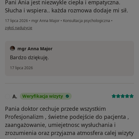
Pani Ania jest niezwykle ciepła i empatyczna.
Słucha i wspiera.. każda rozmowa dodaje mi sił.
17 lipca 2026
•
mgr Anna Major
•
Konsultacja psychologiczna
•
w opinii użytkownika Kasia
zgłoś nadużycie
mgr Anna Major
Bardzo dziękuję.
17 lipca 2026
A.
Weryfikacja wizyty
A
Pania doktor cechuje przede wszystkim
Profesjonalizm , świetne podejście do pacjenta ,
zaangażowanie, umiejetnosc wysłuchania i
zrozumienia oraz przyjazna atmosfera calej wizyty