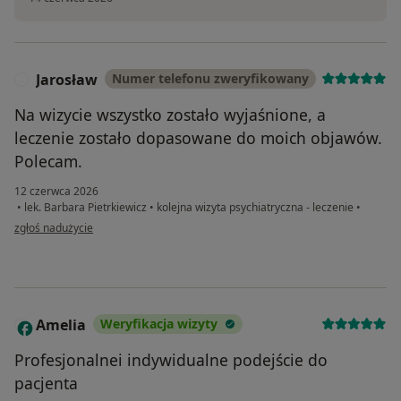
Jarosław
Numer telefonu zweryfikowany
J
Na wizycie wszystko zostało wyjaśnione, a
leczenie zostało dopasowane do moich objawów.
Polecam.
12 czerwca 2026
•
lek. Barbara Pietrkiewicz
•
kolejna wizyta psychiatryczna - leczenie
•
w opinii użytkownika Jarosław
zgłoś nadużycie
Amelia
Weryfikacja wizyty
A
Profesjonalnei indywidualne podejście do
pacjenta