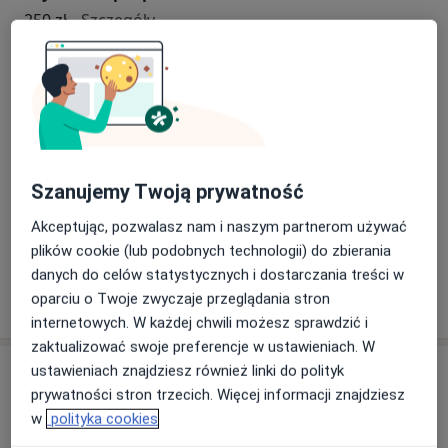
drogi do zdrowia.
psychoterapia par i małżeństw
250 zł
Szczegóły
Badanie MMPI-2
Badanie MMPI-2
600 zł
Szczegóły
Konsultacja psychoterapeutyczna
konsultacja psychoterapeutyczna
200 zł
Szczegóły
Szanujemy Twoją prywatność
Akceptując, pozwalasz nam i naszym partnerom używać
+ 11 usług
plików cookie (lub podobnych technologii) do zbierania
danych do celów statystycznych i dostarczania treści w
oparciu o Twoje zwyczaje przeglądania stron
W jaki sposób ustalane są ceny?
internetowych. W każdej chwili możesz sprawdzić i
zaktualizować swoje preferencje w ustawieniach. W
ustawieniach znajdziesz również linki do polityk
Specjaliści
Sprawdź swoje ubezpieczenie
prywatności stron trzecich. Więcej informacji znajdziesz
w
polityka cookies
Psycholog