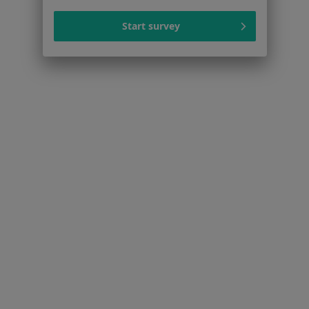
Zaburzenia nastroju w Opolu
Start survey
Depresja w Opolu
Lęki w Opolu
Zaburzenia lękowe w Opolu
Więcej (15)
Więcej w kategorii: Schorzenia w Opolu
Strona Główna
Choroby
Fobia Społeczna
Zmień miasto
Opole
Zmień miasto
Serwis