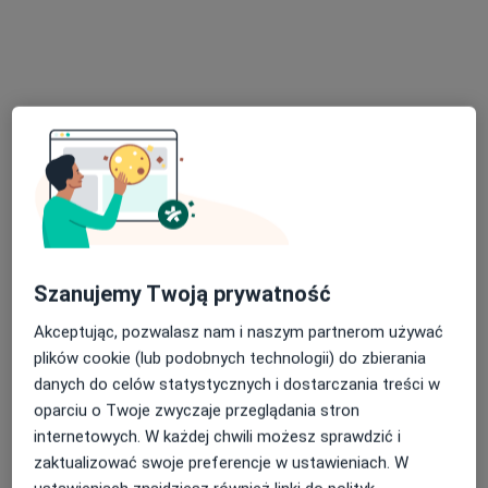
G-Home Centrum Psychologiczno-Medyczne 2
Konsultacja psychologiczna
220 zł
Specjalista nie oferuje umawiania online pod tym adresem.
Poproś o wizytę
Szanujemy Twoją prywatność
Akceptując, pozwalasz nam i naszym partnerom używać
plików cookie (lub podobnych technologii) do zbierania
Bezpieczne płatności
danych do celów statystycznych i dostarczania treści w
mgr Wiktoria Grozmani
oparciu o Twoje zwyczaje przeglądania stron
·
Więcej
Psycholog, Psycholog dziecięcy, Psychoonkolog
internetowych. W każdej chwili możesz sprawdzić i
18 opinii
zaktualizować swoje preferencje w ustawieniach. W