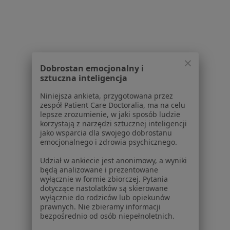
1
2
3
4
Powiązane wyszukiwania
Dobrostan emocjonalny i
W pobliżu Opola
sztuczna inteligencja
Fobia społeczna w Nysie
Niniejsza ankieta, przygotowana przez
Fobia społeczna w Kędzierzynie-Koźlu
zespół Patient Care Doctoralia, ma na celu
lepsze zrozumienie, w jaki sposób ludzie
Fobia społeczna w Strzelcach Opolskich
korzystają z narzędzi sztucznej inteligencji
jako wsparcia dla swojego dobrostanu
Fobia społeczna w Brzegu
emocjonalnego i zdrowia psychicznego.
Fobia społeczna w Kluczborku
Udział w ankiecie jest anonimowy, a wyniki
będą analizowane i prezentowane
Więcej (2)
wyłącznie w formie zbiorczej. Pytania
dotyczące nastolatków są skierowane
Więcej w kategorii: W pobliżu Opola
wyłącznie do rodziców lub opiekunów
prawnych. Nie zbieramy informacji
Schorzenia w Opolu
bezpośrednio od osób niepełnoletnich.
Kryzys emocjonalny w Opolu