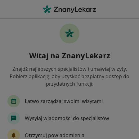
Me
Fobia Społeczna • Opole, opolskie
Filtry
• 1
Ubezpieczenie
Map
Fobia społeczna specjaliści w Opolu
Witaj na ZnanyLekarz
Jak działają wyniki wyszukiwania
Znajdź najlepszych specjalistów i umawiaj wizyty.
Pobierz aplikację, aby uzyskać bezpłatny dostęp do
Jakiego specjalisty szukasz?
przydatnych funkcji:
Psycholog
Psychoterapeuta
Psycholog dz
Łatwo zarządzaj swoimi wizytami
Wysyłaj wiadomości do specjalistów
Otrzymuj powiadomienia