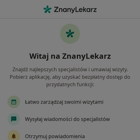
Me
Dyskopatia • Komorniki, wielkopolskie
Filtry
• 1
Ubezpieczenie
Map
Dyskopatia specjaliści w Komornikach
Witaj na ZnanyLekarz
Jak działają wyniki wyszukiwania
Znajdź najlepszych specjalistów i umawiaj wizyty.
Pobierz aplikację, aby uzyskać bezpłatny dostęp do
Jakiego specjalisty szukasz?
przydatnych funkcji:
Fizjoterapeuta
Ortopeda
Osteopata
Łatwo zarządzaj swoimi wizytami
Wysyłaj wiadomości do specjalistów
Otrzymuj powiadomienia