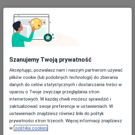
Specjalista nie oferuje umawiania online pod tym adresem.
Poproś o wizytę
Szanujemy Twoją prywatność
Akceptując, pozwalasz nam i naszym partnerom używać
plików cookie (lub podobnych technologii) do zbierania
Bezpieczne płatności
danych do celów statystycznych i dostarczania treści w
mgr Angelika Zwolińska
oparciu o Twoje zwyczaje przeglądania stron
·
Więcej
Fizjoterapeuta
internetowych. W każdej chwili możesz sprawdzić i
8 opinii
zaktualizować swoje preferencje w ustawieniach. W
ustawieniach znajdziesz również linki do polityk
Malinowa 38/2, Komorniki
•
Mapa
prywatności stron trzecich. Więcej informacji znajdziesz
Centrum Zdrowia FizjoComplex
w
polityka cookies
Dry Needling suche igłowanie
170 zł