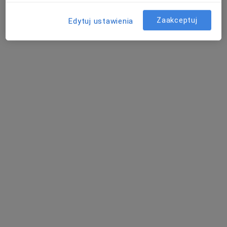
Specjalista nie oferuje umawiania online pod tym adresem.
Zaakceptuj
Edytuj ustawienia
Poproś o wizytę
mgr Filip Dobrowolski
·
Więcej
Fizjoterapeuta
43 opinie
Warsztatowa 7a, Komorniki
•
Mapa
Warsztat Zdrowia Fizjoterapia i Gabinety Lekarskie
Konsultacja fizjoterapeutyczna
180 zł