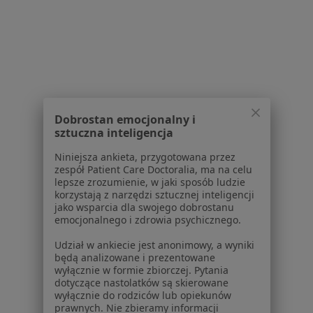
1
2
3
Powiązane wyszukiwania
W pobliżu Komorników
Dyskopatia w Poznaniu
Dobrostan emocjonalny i
Dyskopatia w Swarzędzu
sztuczna inteligencja
Dyskopatia w Środzie Wielkopolskiej
Niniejsza ankieta, przygotowana przez
zespół Patient Care Doctoralia, ma na celu
Dyskopatia w Suchym Lasie
lepsze zrozumienie, w jaki sposób ludzie
korzystają z narzędzi sztucznej inteligencji
Dyskopatia w Przeźmierowie
jako wsparcia dla swojego dobrostanu
emocjonalnego i zdrowia psychicznego.
Więcej (14)
Udział w ankiecie jest anonimowy, a wyniki
Więcej w kategorii: W pobliżu Komorników
będą analizowane i prezentowane
wyłącznie w formie zbiorczej. Pytania
Schorzenia w Komornikach
dotyczące nastolatków są skierowane
wyłącznie do rodziców lub opiekunów
Cukrzyca w Komornikach
prawnych. Nie zbieramy informacji