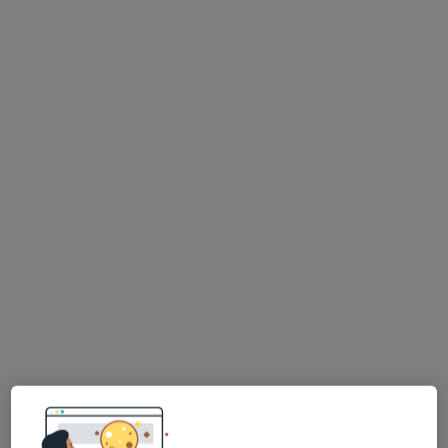
mgr Łucja Droździk
·
Więcej
Fizjoterapeuta
98 opinii
Gazownicza 21A, Bielsko-Biała
•
Mapa
Łucja Droździk Fizjoterapia
Konsultacja fizjoterapeutyczna
170 zł
Specjalista nie oferuje umawiania online pod tym adresem.
Poproś o wizytę