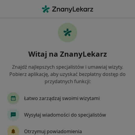
Me
Dyskopatia • Jaworze, śląskie
Filtry
• 1
Ubezpieczenie
Map
Dyskopatia specjaliści w Jaworzu
Witaj na ZnanyLekarz
Jak działają wyniki wyszukiwania
Znajdź najlepszych specjalistów i umawiaj wizyty.
Pobierz aplikację, aby uzyskać bezpłatny dostęp do
Jakiego specjalisty szukasz?
przydatnych funkcji:
Fizjoterapeuta
Neurochirurg
Ortopeda
Łatwo zarządzaj swoimi wizytami
Wysyłaj wiadomości do specjalistów
Otrzymuj powiadomienia