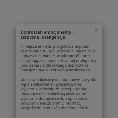
Dyskopatia w Bielsku-Białej
Dyskopatia w Tychach
Dyskopatia w Mikołowie
Dobrostan emocjonalny i
Dyskopatia w Rybniku
sztuczna inteligencja
Więcej (15)
Niniejsza ankieta, przygotowana przez
zespół Patient Care Doctoralia, ma na celu
Więcej w kategorii: W pobliżu Jaworza
lepsze zrozumienie, w jaki sposób ludzie
korzystają z narzędzi sztucznej inteligencji
Schorzenia w Jaworzu
jako wsparcia dla swojego dobrostanu
Rak tarczycy w Jaworzu
emocjonalnego i zdrowia psychicznego.
Trądzik w Jaworzu
Udział w ankiecie jest anonimowy, a wyniki
będą analizowane i prezentowane
Wole tarczycy w Jaworzu
wyłącznie w formie zbiorczej. Pytania
dotyczące nastolatków są skierowane
Zespół policystycznych jajników (PCOS / PMOS) w
wyłącznie do rodziców lub opiekunów
prawnych. Nie zbieramy informacji
Jaworzu
bezpośrednio od osób niepełnoletnich.
Choroba Hashimoto w Jaworzu