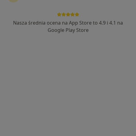
Nasza średnia ocena na App Store to 4.9 i 4.1 na
mgr Aleksandra Dziobak
Google Play Store
·
Więcej
Fizjoterapeuta
29 opinii
Adres 1
Adres 2
Lipnicka 30, Bielsko-Biała
•
Mapa
Fizjobeskidy
Konsultacja fizjoterapeutyczna
180 zł
Specjalista nie oferuje umawiania online pod tym adresem.
Poproś o wizytę