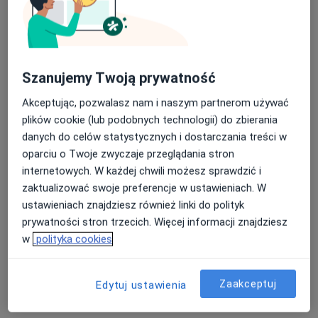
Szanujemy Twoją prywatność
Bezpieczne płatności
Akceptując, pozwalasz nam i naszym partnerom używać
dr n. med. i n. o zdr. Piotr Paździora
plików cookie (lub podobnych technologii) do zbierania
·
Więcej
Neurochirurg
danych do celów statystycznych i dostarczania treści w
114 opinii
oparciu o Twoje zwyczaje przeglądania stron
Goździków 14, Bielsko-Biała
•
Mapa
internetowych. W każdej chwili możesz sprawdzić i
Indywidualna Praktyka Lekarska
zaktualizować swoje preferencje w ustawieniach. W
ustawieniach znajdziesz również linki do polityk
Konsultacja neurochirurgiczna
300 zł
prywatności stron trzecich. Więcej informacji znajdziesz
Specjalista nie oferuje umawiania online pod tym adresem.
w
polityka cookies
Poproś o wizytę
Zaakceptuj
Edytuj ustawienia