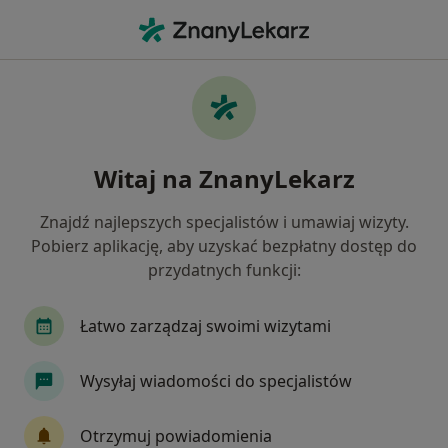
Me
Dyskopatia • Knurów, śląskie
Filtry
• 1
Ubezpieczenie
Map
Dyskopatia specjaliści w Knurowie
Witaj na ZnanyLekarz
Jak działają wyniki wyszukiwania
Znajdź najlepszych specjalistów i umawiaj wizyty.
Pobierz aplikację, aby uzyskać bezpłatny dostęp do
Jakiego specjalisty szukasz?
przydatnych funkcji:
Fizjoterapeuta
Ortopeda
Neurochirurg
Łatwo zarządzaj swoimi wizytami
Wysyłaj wiadomości do specjalistów
Otrzymuj powiadomienia