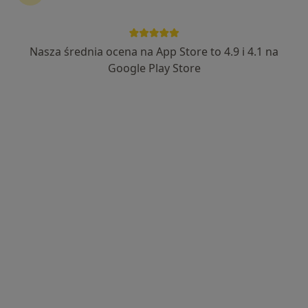
Nasza średnia ocena na App Store to 4.9 i 4.1 na
Bezpieczne płatności
Google Play Store
lek. Nikodem Przybyłko
·
Więcej
Neurochirurg
927 opinii
26 Stycznia 3, Knurów
•
Mapa
AMIRO Medical Clinic
Konsultacja neurochirurgiczna
400 zł
Specjalista nie oferuje umawiania online pod tym adresem.
Poproś o wizytę