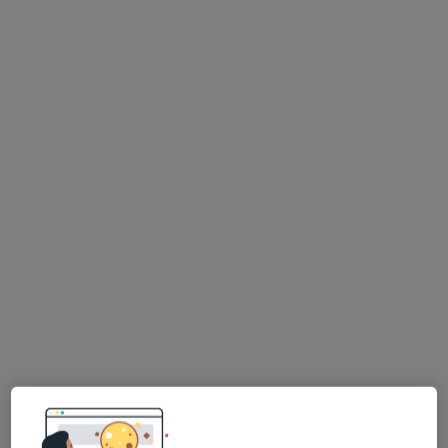
mgr Krzysztof Jakubiak
·
Więcej
Fizjoterapeuta
163 opinie
Jana Kilińskiego 4, Knurów
•
Mapa
Centrum Fizjoterapii Fizjofit
Konsultacja fizjoterapeutyczna
195 zł
Specjalista nie oferuje umawiania online pod tym adresem.
Poproś o wizytę