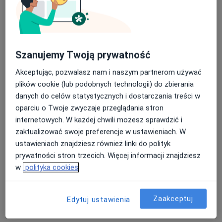
Szanujemy Twoją prywatność
mgr Katarzyna Łukasik
·
Więcej
Fizjoterapeuta
Akceptując, pozwalasz nam i naszym partnerom używać
11 opinii
plików cookie (lub podobnych technologii) do zbierania
danych do celów statystycznych i dostarczania treści w
Jana Kilińskiego 4, Knurów
•
Mapa
oparciu o Twoje zwyczaje przeglądania stron
Centrum Fizjoterapii Fizjofit
internetowych. W każdej chwili możesz sprawdzić i
Konsultacja fizjoterapeutyczna
230 zł
zaktualizować swoje preferencje w ustawieniach. W
Specjalista nie oferuje umawiania online pod tym adresem.
ustawieniach znajdziesz również linki do polityk
prywatności stron trzecich. Więcej informacji znajdziesz
Poproś o wizytę
w
polityka cookies
Zaakceptuj
Edytuj ustawienia