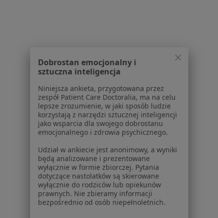
Dyskopatia w Katowicach
Dyskopatia w Gliwicach
Dyskopatia w Sosnowcu
Dobrostan emocjonalny i
Dyskopatia w Chorzowie
sztuczna inteligencja
Dyskopatia w Tychach
Niniejsza ankieta, przygotowana przez
zespół Patient Care Doctoralia, ma na celu
Więcej (14)
lepsze zrozumienie, w jaki sposób ludzie
Więcej w kategorii: W pobliżu Knurowa
korzystają z narzędzi sztucznej inteligencji
jako wsparcia dla swojego dobrostanu
Schorzenia w Knurowie
emocjonalnego i zdrowia psychicznego.
Choroby tarczycy w Knurowie
Udział w ankiecie jest anonimowy, a wyniki
będą analizowane i prezentowane
Cukrzyca w Knurowie
wyłącznie w formie zbiorczej. Pytania
dotyczące nastolatków są skierowane
Toczeń rumieniowaty układowy w Knurowie
wyłącznie do rodziców lub opiekunów
prawnych. Nie zbieramy informacji
Twardzina w Knurowie
bezpośrednio od osób niepełnoletnich.
Osteoporoza w Knurowie