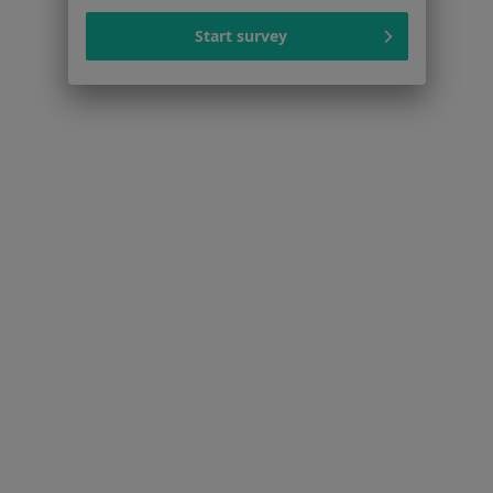
Więcej (15)
Start survey
Więcej w kategorii: Schorzenia w Knurowie
Dyskopatia Specjaliści W Knurowie
Serwis
Regulamin
Polityka prywatności pacjentów
Polityka prywatności profesjonalistów
Polityka prywatności dla profesjonalistów, których
dane pozyskaliśmy samodzielnie
Polityka cookies
Jak działają wyniki wyszukiwania