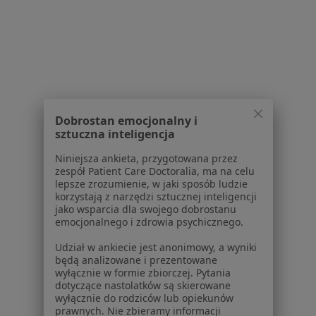
Serwis
Regulamin
Dobrostan emocjonalny i
sztuczna inteligencja
Polityka prywatności pacjentów
Polityka prywatności profesjonalistów
Niniejsza ankieta, przygotowana przez
Polityka prywatności dla profesjonalistów, których
zespół Patient Care Doctoralia, ma na celu
lepsze zrozumienie, w jaki sposób ludzie
dane pozyskaliśmy samodzielnie
korzystają z narzędzi sztucznej inteligencji
Polityka cookies
jako wsparcia dla swojego dobrostanu
Jak działają wyniki wyszukiwania
emocjonalnego i zdrowia psychicznego.
Dostępność
Udział w ankiecie jest anonimowy, a wyniki
O nas
będą analizowane i prezentowane
Praca
Rekrutujemy!
wyłącznie w formie zbiorczej. Pytania
dotyczące nastolatków są skierowane
Partnerzy
wyłącznie do rodziców lub opiekunów
Centrum prasowe
prawnych. Nie zbieramy informacji