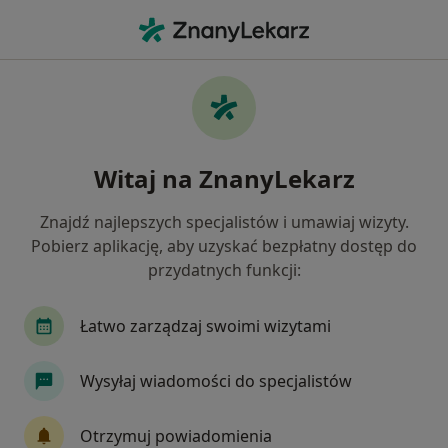
Me
Choroby Zwyrodnieniowe • Garwolin, mazowieckie
Filtry
• 1
Mapa
Choroby zwyrodnieniowe specjaliści w
Witaj na ZnanyLekarz
Garwolinie
Jak działają wyniki wyszukiwania
Znajdź najlepszych specjalistów i umawiaj wizyty.
Pobierz aplikację, aby uzyskać bezpłatny dostęp do
przydatnych funkcji:
Jakiego specjalisty szukasz?
Ortopeda
Fizjoterapeuta
Chirurg
Gi
Łatwo zarządzaj swoimi wizytami
Wysyłaj wiadomości do specjalistów
Otrzymuj powiadomienia