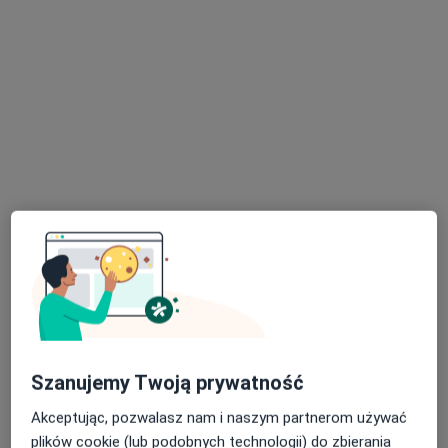
lek. Maksym Połtawcew
·
Więcej
Ortopeda
3 opinie
Adama Mickiewicza 10, Garwolin
•
Mapa
Centrum Medyczne Esculap
Konsultacja ortopedyczna
Brak ceny
Specjalista nie oferuje umawiania online pod tym adresem.
Poproś o wizytę
Szanujemy Twoją prywatność
Akceptując, pozwalasz nam i naszym partnerom używać
plików cookie (lub podobnych technologii) do zbierania