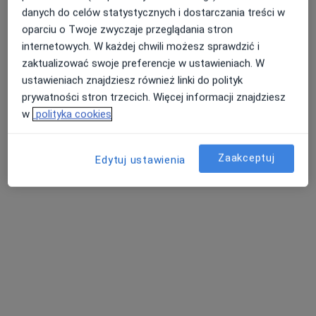
danych do celów statystycznych i dostarczania treści w
oparciu o Twoje zwyczaje przeglądania stron
internetowych. W każdej chwili możesz sprawdzić i
zaktualizować swoje preferencje w ustawieniach. W
ustawieniach znajdziesz również linki do polityk
Bezpieczne płatności
prywatności stron trzecich. Więcej informacji znajdziesz
Manufaktura Zdrowia
w
polityka cookies
Fizjoterapia
30 opinii
Zaakceptuj
Edytuj ustawienia
Adama Mickiewicza 2, Garwolin
•
Mapa
Konsultacja fizjoterapeutyczna
190 zł
mgr Paweł Gąsławski
mgr Kacper Zowczak
mgr Agnieszka
fizjoterapeuta
fizjoterapeuta
Gąsławska
fizjoterapeuta
Zobacz wszystkich 5 specjalistów