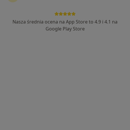
Nasza średnia ocena na App Store to 4.9 i 4.1 na
Google Play Store
Bezpieczne płatności
mgr Kacper Zowczak
·
Więcej
Fizjoterapeuta
14 opinii
Adama Mickiewicza 2, Garwolin
•
Mapa
Manufaktura Zdrowia
Konsultacja fizjoterapeutyczna
190 zł
Specjalista nie oferuje umawiania online pod tym adresem.
Poproś o wizytę