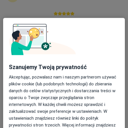
Nasza średnia ocena na App Store to 4.9 i 4.1 na
lek. Antoni Kubiak
Google Play Store
·
Więcej
Ginekolog, Anestezjolog
127 opinii
Adres
Online
Szarych Szeregów 2G/U2, Konin
•
Mapa
Szanujemy Twoją prywatność
Kubian Clinic - lek. Antoni Kubiak
Akceptując, pozwalasz nam i naszym partnerom używać
Konsultacja ginekologiczna
od 250 zł
plików cookie (lub podobnych technologii) do zbierania
Specjalista nie oferuje umawiania online pod tym adresem.
danych do celów statystycznych i dostarczania treści w
oparciu o Twoje zwyczaje przeglądania stron
Poproś o wizytę
internetowych. W każdej chwili możesz sprawdzić i
zaktualizować swoje preferencje w ustawieniach. W
ustawieniach znajdziesz również linki do polityk
prywatności stron trzecich. Więcej informacji znajdziesz