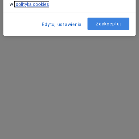
w
polityka cookies
Zaakceptuj
Edytuj ustawienia
dr Jarosław Matynia
·
Więcej
Ginekolog
6 opinii
Spółdzielców 46/9p, Konin
•
Mapa
Gabinet Lekarski Lek.Jarosław Matynia
USG
200 zł
Specjalista nie oferuje umawiania online pod tym adresem.
Poproś o wizytę