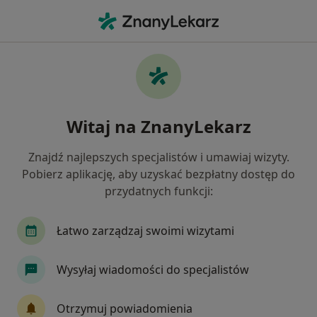
Me
Choroby Szyjki Macicy • Konin, wielkopolskie
Filtry
• 1
Ubezpieczenie
Map
Choroby szyjki macicy specjaliści w Koninie
Witaj na ZnanyLekarz
Jak działają wyniki wyszukiwania
Znajdź najlepszych specjalistów i umawiaj wizyty.
Pobierz aplikację, aby uzyskać bezpłatny dostęp do
Jakiego specjalisty szukasz?
przydatnych funkcji:
Ginekolog
Anestezjolog
Łatwo zarządzaj swoimi wizytami
Wysyłaj wiadomości do specjalistów
Otrzymuj powiadomienia