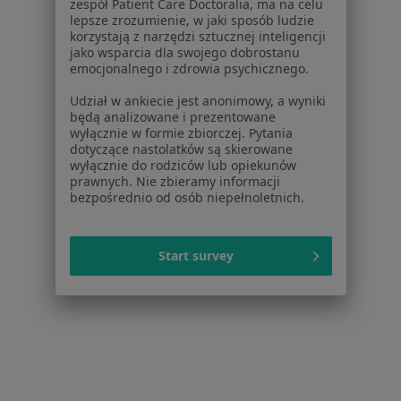
zespół Patient Care Doctoralia, ma na celu
Noa Notes
nowość
lepsze zrozumienie, w jaki sposób ludzie
Baza wiedzy
korzystają z narzędzi sztucznej inteligencji
jako wsparcia dla swojego dobrostanu
Centrum Pomocy dla Specjalisty
emocjonalnego i zdrowia psychicznego.
Kontakt
ZnanyLekarz - Strona główna
Udział w ankiecie jest anonimowy, a wyniki
będą analizowane i prezentowane
ZnanyLekarz Sp. z o.o.
wyłącznie w formie zbiorczej. Pytania
dotyczące nastolatków są skierowane
ul. Kolejowa 5/7
wyłącznie do rodziców lub opiekunów
01-217 Warszawa, Polska
prawnych. Nie zbieramy informacji
bezpośrednio od osób niepełnoletnich.
NIP: ⁠7010224868
KRS: ⁠0000347997
REGON: ⁠142276657
Start survey
Sąd Rejonowy dla m.st. Warszawy w Warszawie XII
Wydział Gospodarczy KRS
Facebook
otwiera się w nowej karcie