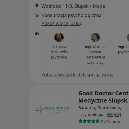
Wolności 11/3, Słupsk
•
Mapa
Konsultacja psychologiczna
Pokaż więcej usług
dr Łukasz
mgr Wiktoria
mgr Ag
Moniuszko
Korotko-
psycho
psycholog
Buczkowska
psycholog
Zobacz wszystkich 6 specjalistów
Good Doctor Cen
Medyczne Słupsk
Bariatria, Ginekologia,
·
Więcej
Laryngologia
277 opinii