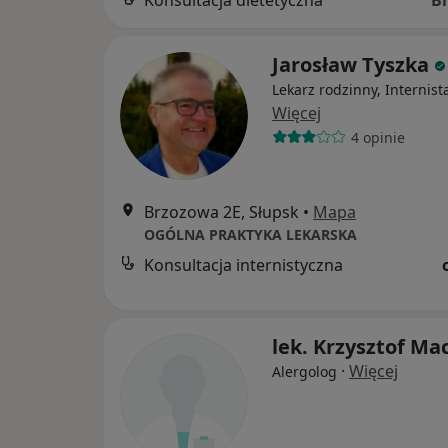
Konsultacja dietetyczna
B
Jarosław Tyszka
Lekarz rodzinny, Internist
Więcej
4 opinie
Brzozowa 2E, Słupsk
•
Mapa
OGÓLNA PRAKTYKA LEKARSKA
Konsultacja internistyczna
lek. Krzysztof Ma
·
Więcej
Alergolog