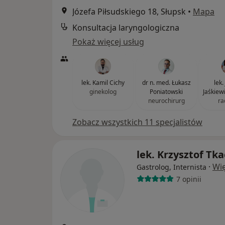
Józefa Piłsudskiego 18, Słupsk
•
Mapa
Konsultacja laryngologiczna
Pokaż więcej usług
lek. Kamil Cichy
dr n. med. Łukasz
lek.
ginekolog
Poniatowski
Jaśkiew
neurochirurg
ra
Zobacz wszystkich 11 specjalistów
lek. Krzysztof Tka
·
Wię
Gastrolog, Internista
7 opinii