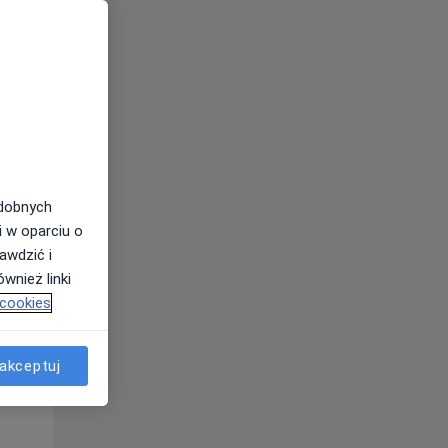
odobnych
i w oparciu o
awdzić i
wnież linki
Czw,
Pt,
Sob,
13 Sie
14 Sie
15 Sie
 cookies
akceptuj