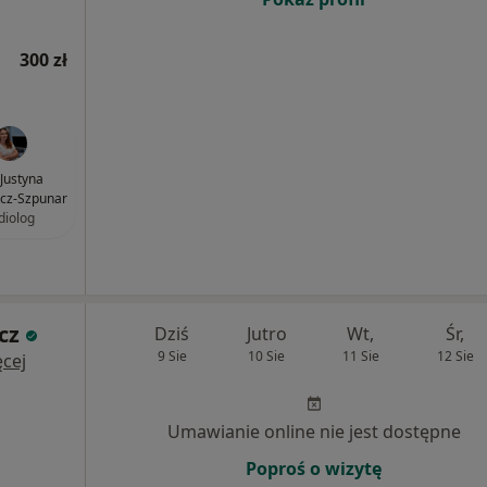
300 zł
 Justyna
icz-Szpunar
diolog
cz
Dziś
Jutro
Wt,
Śr,
9 Sie
10 Sie
11 Sie
12 Sie
cej
Umawianie online nie jest dostępne
Poproś o wizytę