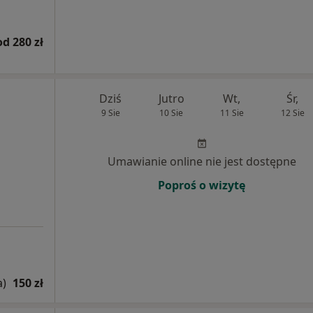
od 280 zł
Dziś
Jutro
Wt,
Śr,
9 Sie
10 Sie
11 Sie
12 Sie
Umawianie online nie jest dostępne
Poproś o wizytę
a)
150 zł