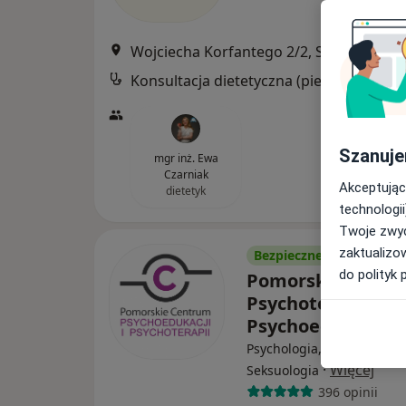
Wojciecha Korfantego 2/2, Słupsk
•
Map
Konsultacja dietetyczna (pierwsza wizyt
Szanuje
mgr inż. Ewa
Czarniak
Akceptując
dietetyk
technologii
Twoje zwyc
zaktualizo
Bezpieczne płatności
do polityk 
Pomorskie Cent
Psychoterapii i
Psychoedukacji
Psychologia, Psychoterapi
·
Więcej
Seksuologia
396 opinii