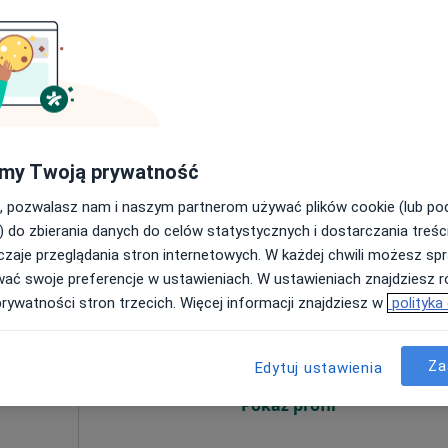
Pokaż profil
a
a)
170 zł
my Twoją prywatność
, pozwalasz nam i naszym partnerom używać plików cookie (lub p
) do zbierania danych do celów statystycznych i dostarczania treśc
zaje przeglądania stron internetowych. W każdej chwili możesz spr
wać swoje preferencje w ustawieniach. W ustawieniach znajdziesz ró
Dziś
Jutro
Wt,
Śr,
9 Sie
10 Sie
11 Sie
12 Sie
prywatności stron trzecich. Więcej informacji znajdziesz w
polityka
rum
Za
Edytuj ustawienia
Umawianie online nie jest dostępne
a,
Pokaż profil