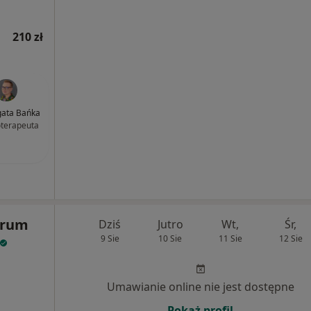
210 zł
ata Bańka
terapeuta
trum
Dziś
Jutro
Wt,
Śr,
9 Sie
10 Sie
11 Sie
12 Sie
Umawianie online nie jest dostępne
Pokaż profil