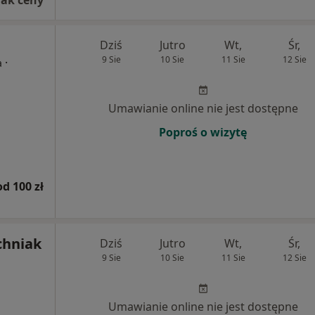
rak ceny
Dziś
Jutro
Wt,
Śr,
9 Sie
10 Sie
11 Sie
12 Sie
·
a
Umawianie online nie jest dostępne
Poproś o wizytę
od 100 zł
chniak
Dziś
Jutro
Wt,
Śr,
9 Sie
10 Sie
11 Sie
12 Sie
Umawianie online nie jest dostępne