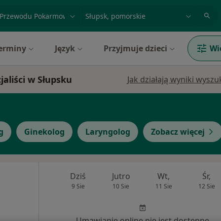
acja, badanie lub nazwisko
miasto lub dzielnica
erminy
Język
Przyjmuje dzieci
Wi
liści w Słupsku
Jak działają wyniki wysz
g
Ginekolog
Laryngolog
Zobacz więcej
Dziś
Jutro
Wt,
Śr,
9 Sie
10 Sie
11 Sie
12 Sie
Umawianie online nie jest dostępne