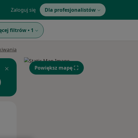
Zaloguj się
Dla profesjonalistów
ęcej filtrów
•
1
ukiwania
Powiększ mapę
Czw,
Pt,
Sob,
13 Sie
14 Sie
15 Sie