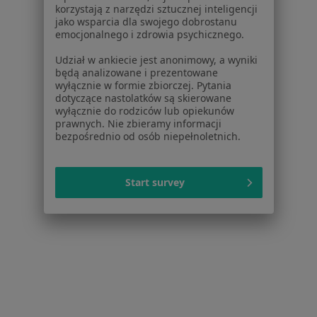
korzystają z narzędzi sztucznej inteligencji
Więcej (11)
jako wsparcia dla swojego dobrostanu
Więcej w kategorii: W pobliżu Jabłonnej
emocjonalnego i zdrowia psychicznego.
Schorzenia w Jabłonnej
Udział w ankiecie jest anonimowy, a wyniki
będą analizowane i prezentowane
Nadczynność tarczycy w Jabłonnej
wyłącznie w formie zbiorczej. Pytania
dotyczące nastolatków są skierowane
Niedoczynność tarczycy w Jabłonnej
wyłącznie do rodziców lub opiekunów
prawnych. Nie zbieramy informacji
Wole tarczycy w Jabłonnej
bezpośrednio od osób niepełnoletnich.
Bóle brzucha w Jabłonnej
Zaburzenia rytmu serca w Jabłonnej
Start survey
Więcej (15)
Więcej w kategorii: Schorzenia w Jabłonnej
Choroby Oczu Specjaliści W Jabłonnej