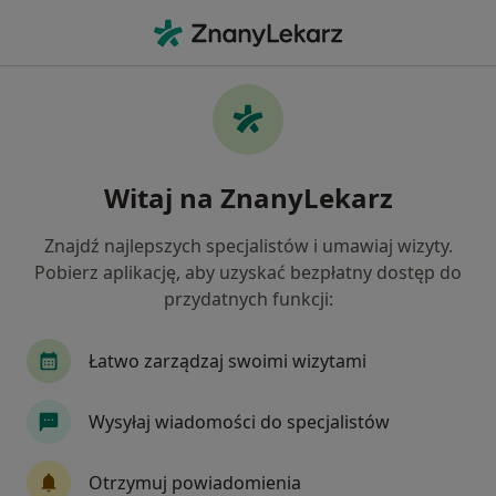
Me
Choroby Oczu • Jabłonna, mazowieckie
Filtry
• 1
Ubezpieczenie
Map
Choroby oczu specjaliści w Jabłonnej
Witaj na ZnanyLekarz
Jak działają wyniki wyszukiwania
Znajdź najlepszych specjalistów i umawiaj wizyty.
Pobierz aplikację, aby uzyskać bezpłatny dostęp do
Jakiego specjalisty szukasz?
przydatnych funkcji:
Okulista
Okulista dziecięcy
Alergolog
Łatwo zarządzaj swoimi wizytami
Wysyłaj wiadomości do specjalistów
Otrzymuj powiadomienia