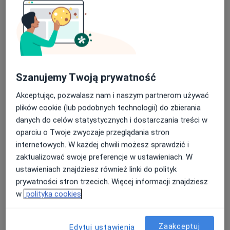
alergolog
Zobacz wszystkich 5 specjalistów
Brak dostępnych specjalistów z wolnymi terminami w tym centrum medycznym.
Pokaż profil
Szanujemy Twoją prywatność
Akceptując, pozwalasz nam i naszym partnerom używać
plików cookie (lub podobnych technologii) do zbierania
danych do celów statystycznych i dostarczania treści w
oparciu o Twoje zwyczaje przeglądania stron
internetowych. W każdej chwili możesz sprawdzić i
zaktualizować swoje preferencje w ustawieniach. W
ustawieniach znajdziesz również linki do polityk
Bezpieczne płatności
prywatności stron trzecich. Więcej informacji znajdziesz
Przychodnia Specjalistyczna Mil-Med
w
polityka cookies
·
Więcej
Kardiologia, Pediatria, Radiologia
122 opinie
Zaakceptuj
Edytuj ustawienia