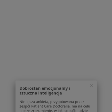
Konsultacja okulistyczna
Brak ceny
Specjalista nie oferuje umawiania online pod tym adresem.
Poproś o wizytę
1
2
Powiązane wyszukiwania
W pobliżu Jabłonnej
Choroby oczu w Warszawie
Choroby oczu w Legionowie
Dobrostan emocjonalny i
Choroby oczu w Piasecznie
sztuczna inteligencja
Choroby oczu w Pruszkowie
Niniejsza ankieta, przygotowana przez
zespół Patient Care Doctoralia, ma na celu
Choroby oczu w Łomiankach
lepsze zrozumienie, w jaki sposób ludzie