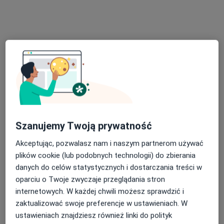
Konsultacja kardiologiczna
od 280 zł
Specjalista nie oferuje umawiania online pod tym adresem.
Poproś o wizytę
Szanujemy Twoją prywatność
Akceptując, pozwalasz nam i naszym partnerom używać
plików cookie (lub podobnych technologii) do zbierania
Bezpieczne płatności
danych do celów statystycznych i dostarczania treści w
lek. Jakub Woźniak
oparciu o Twoje zwyczaje przeglądania stron
·
Więcej
Lekarz rodzinny, Lekarz pierwszego kontaktu
internetowych. W każdej chwili możesz sprawdzić i
456 opinii
zaktualizować swoje preferencje w ustawieniach. W
16 lat doświadczenia
ustawieniach znajdziesz również linki do polityk