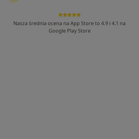
Nasza średnia ocena na App Store to 4.9 i 4.1 na
Google Play Store
Bezpieczne płatności
lek. Kamil Smok
·
Więcej
W trakcie specjalizacji (Chirurg), Proktolog
136 opinii
Toruńska 15 (lok. AU1), Gdańsk
•
Mapa
Wyspa Medycyny Przyjaznej
Konsultacja chirurgiczna
250 zł
Specjalista nie oferuje umawiania online pod tym adresem.
Poproś o wizytę