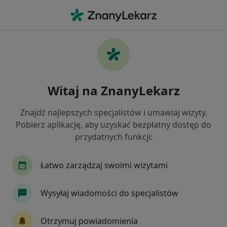
Me
Choroby Naczyń • Gdańsk, pomorskie
Filtry
• 1
Ubezpieczenie
Map
Choroby naczyń specjaliści w Gdańsku
Witaj na ZnanyLekarz
Jak działają wyniki wyszukiwania
Znajdź najlepszych specjalistów i umawiaj wizyty.
Pobierz aplikację, aby uzyskać bezpłatny dostęp do
Jakiego specjalisty szukasz?
przydatnych funkcji:
Chirurg
Internista
Kardiolog
Łatwo zarządzaj swoimi wizytami
Dermatolog
Ginekolog
Wysyłaj wiadomości do specjalistów
Zobacz więcej
Otrzymuj powiadomienia