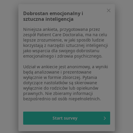
Dobrostan emocjonalny i
W pobliżu Gdańska
sztuczna inteligencja
Choroby naczyń w Gdyni
Niniejsza ankieta, przygotowana przez
zespół Patient Care Doctoralia, ma na celu
Choroby naczyń w Starogardzie Gdańskim
lepsze zrozumienie, w jaki sposób ludzie
korzystają z narzędzi sztucznej inteligencji
Choroby naczyń w Redzie
jako wsparcia dla swojego dobrostanu
emocjonalnego i zdrowia psychicznego.
Choroby naczyń w Wejherowie
Udział w ankiecie jest anonimowy, a wyniki
Choroby naczyń w Pucku
będą analizowane i prezentowane
wyłącznie w formie zbiorczej. Pytania
Więcej (3)
dotyczące nastolatków są skierowane
Więcej w kategorii: W pobliżu Gdańska
wyłącznie do rodziców lub opiekunów
prawnych. Nie zbieramy informacji
Schorzenia w Gdańsku
bezpośrednio od osób niepełnoletnich.
Nadciśnienie tętnicze w Gdańsku
Cukrzyca w Gdańsku
Start survey
Otyłość w Gdańsku