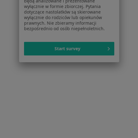
będą analizowane i prezentowane
Więcej w kategorii: W pobliżu Łazisk Górnych
wyłącznie w formie zbiorczej. Pytania
dotyczące nastolatków są skierowane
Schorzenia w Łaziskach Górnych
wyłącznie do rodziców lub opiekunów
Próchnica w Łaziskach Górnych
prawnych. Nie zbieramy informacji
bezpośrednio od osób niepełnoletnich.
Braki zębowe w Łaziskach Górnych
Nadwrażliwość zębów w Łaziskach Górnych
Start survey
Przebarwienia zębów w Łaziskach Górnych
Ból zęba w Łaziskach Górnych
Więcej (8)
Więcej w kategorii: Schorzenia w Łaziskach G
Choroby Miazgi Specjaliści W Łaziskach Górnych