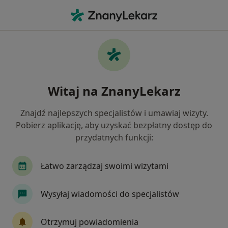
Me
Choroby Miazgi • Łaziska Górne, śląskie
Filtry
• 1
Ubezpieczenie
Map
Choroby miazgi specjaliści w Łaziskach
Witaj na ZnanyLekarz
Górnych
Jak działają wyniki wyszukiwania
Znajdź najlepszych specjalistów i umawiaj wizyty.
Pobierz aplikację, aby uzyskać bezpłatny dostęp do
przydatnych funkcji:
Jakiego specjalisty szukasz?
Stomatolog
Lekarz wykonujący zabiegi medyc
Łatwo zarządzaj swoimi wizytami
Wysyłaj wiadomości do specjalistów
Otrzymuj powiadomienia