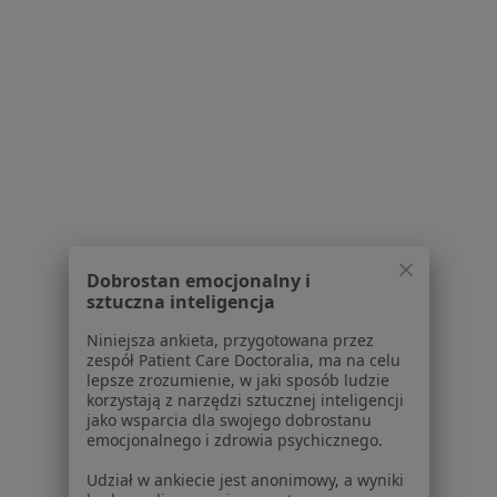
Brak dostępnych specjalistów z wolnymi terminami w tym centrum medycznym.
Pokaż profil
1
2
3
4
Powiązane wyszukiwania
W pobliżu Łazisk Górnych
Choroby miazgi w Katowicach
Dobrostan emocjonalny i
sztuczna inteligencja
Choroby miazgi w Gliwicach
Niniejsza ankieta, przygotowana przez
Choroby miazgi w Sosnowcu
zespół Patient Care Doctoralia, ma na celu
lepsze zrozumienie, w jaki sposób ludzie
Choroby miazgi w Bielsku-Białej
korzystają z narzędzi sztucznej inteligencji
jako wsparcia dla swojego dobrostanu
Choroby miazgi w Tychach
emocjonalnego i zdrowia psychicznego.
Więcej (14)
Udział w ankiecie jest anonimowy, a wyniki