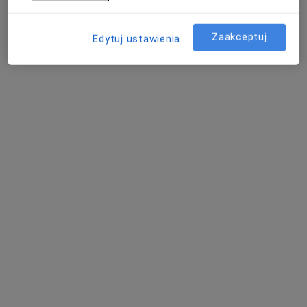
Zaakceptuj
Edytuj ustawienia
lek. dent. Barbara Chmurska
·
Więcej
Stomatolog
205 opinii
ul. Bażantów 22/3, Katowice
•
Mapa
Chmurska STOMATOLOGIA
Konsultacja protetyczna
200 zł
Specjalista nie oferuje umawiania online pod tym adresem.
Poproś o wizytę