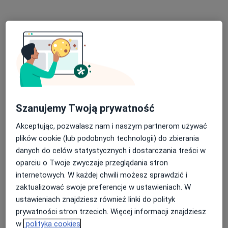
Bezpieczne płatności
lek. dent. Danuta Blutko
Szanujemy Twoją prywatność
·
Więcej
Stomatolog
Akceptując, pozwalasz nam i naszym partnerom używać
131 opinii
plików cookie (lub podobnych technologii) do zbierania
Powstańców Śląskich 30, Gierałtowice
•
Mapa
danych do celów statystycznych i dostarczania treści w
Praktyka Stomatologiczna Danuta Blutko
oparciu o Twoje zwyczaje przeglądania stron
Konsultacja stomatologiczna
od 50 zł
internetowych. W każdej chwili możesz sprawdzić i
zaktualizować swoje preferencje w ustawieniach. W
Specjalista nie oferuje umawiania online pod tym adresem.
ustawieniach znajdziesz również linki do polityk
Poproś o wizytę
prywatności stron trzecich. Więcej informacji znajdziesz
w
polityka cookies