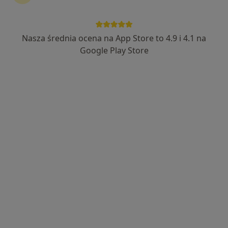
Nasza średnia ocena na App Store to 4.9 i 4.1 na
lek. dent. Grażyna Jaszcza
Google Play Store
·
Więcej
Stomatolog
377 opinii
Wł. Orkana 18/4c, Katowice
•
Mapa
Dental Clinic
Konsultacja protetyczna
150 zł
Specjalista nie oferuje umawiania online pod tym adresem.
Poproś o wizytę