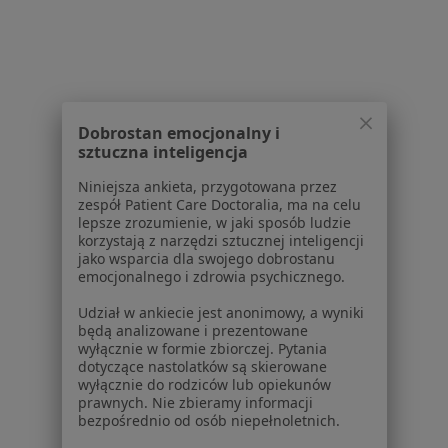
Choroby dziąseł w Krakowie
Choroby dziąseł w Jaworznie
Choroby dziąseł w Wieliczce
Choroby dziąseł w Myślenicach
Dobrostan emocjonalny i
sztuczna inteligencja
Choroby dziąseł w Oświęcimiu
Niniejsza ankieta, przygotowana przez
Więcej (12)
zespół Patient Care Doctoralia, ma na celu
Więcej w kategorii: W pobliżu Skawiny
lepsze zrozumienie, w jaki sposób ludzie
korzystają z narzędzi sztucznej inteligencji
Schorzenia w Skawinie
jako wsparcia dla swojego dobrostanu
emocjonalnego i zdrowia psychicznego.
Próchnica w Skawinie
Udział w ankiecie jest anonimowy, a wyniki
Ból zęba w Skawinie
będą analizowane i prezentowane
wyłącznie w formie zbiorczej. Pytania
Braki zębowe w Skawinie
dotyczące nastolatków są skierowane
wyłącznie do rodziców lub opiekunów
Choroby miazgi w Skawinie
prawnych. Nie zbieramy informacji
bezpośrednio od osób niepełnoletnich.
Kamień nazębny w Skawinie