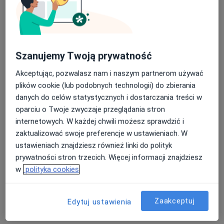
stomatolog
stomatologiczny
Zobacz wszystkich 10 specjalistów
Brak dostępnych specjalistów z wolnymi terminami w tym centrum medycznym.
Szanujemy Twoją prywatność
Pokaż profil
Akceptując, pozwalasz nam i naszym partnerom używać
plików cookie (lub podobnych technologii) do zbierania
danych do celów statystycznych i dostarczania treści w
oparciu o Twoje zwyczaje przeglądania stron
internetowych. W każdej chwili możesz sprawdzić i
zaktualizować swoje preferencje w ustawieniach. W
ustawieniach znajdziesz również linki do polityk
prywatności stron trzecich. Więcej informacji znajdziesz
w
polityka cookies
Przychodnia Krakowska
·
Więcej
Interna, Kardiologia, Medycyna rodzinna
Zaakceptuj
Edytuj ustawienia
1906 opinii
Zachodnia 5/12a, Kraków
•
Mapa