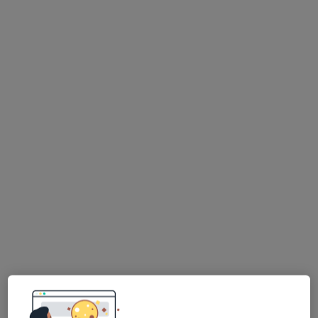
Bezpieczne płatności
MediSmile
Chirurgia stomatologiczna, Medycyna estetyczna, Ortodoncja
·
Więcej
73 opinie
Zawiła 65X, Kraków
•
Mapa
Konsultacja stomatologiczna
150 zł
Pokaż więcej usług
lek. dent. Weronika
lek. dent. Karolina
lic. Katarzyna Dudek-
Wójtowicz -
Kliś-Pogwizd
Michałkiewicz
Jonakowska
stomatolog
higienistka/higienista