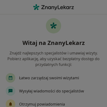
Me
Choroby Dziąseł • Skawina, małopolskie
Filtry
• 1
Ubezpieczenie
Map
Choroby dziąseł specjaliści w Skawinie
Witaj na ZnanyLekarz
Jak działają wyniki wyszukiwania
Znajdź najlepszych specjalistów i umawiaj wizyty.
Pobierz aplikację, aby uzyskać bezpłatny dostęp do
Jakiego specjalisty szukasz?
przydatnych funkcji:
Stomatolog
Ortodonta
Protetyk stomato
Łatwo zarządzaj swoimi wizytami
Wysyłaj wiadomości do specjalistów
Otrzymuj powiadomienia