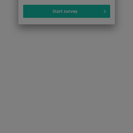
Więcej (15)
Więcej w kategorii: Schorzenia w Skawinie
Start survey
Strona Główna
Choroby
Choroby Dziąseł
Zmień miasto
Skawina
Zmień miasto
Serwis
Regulamin
Polityka prywatności pacjentów
Polityka prywatności profesjonalistów
Polityka prywatności dla profesjonalistów, których
dane pozyskaliśmy samodzielnie
Polityka cookies