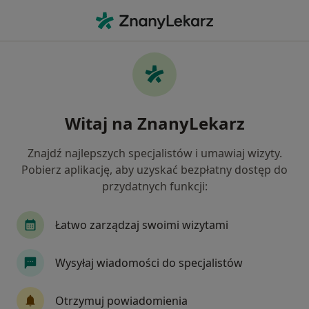
Me
Choroby Dziąseł • Mikołów, śląskie
Filtry
• 1
Mapa
Choroby dziąseł specjaliści w Mikołowie
Witaj na ZnanyLekarz
Jak działają wyniki wyszukiwania
Znajdź najlepszych specjalistów i umawiaj wizyty.
Pobierz aplikację, aby uzyskać bezpłatny dostęp do
Jakiego specjalisty szukasz?
przydatnych funkcji:
Stomatolog
Protetyk stomatologiczny
Or
Łatwo zarządzaj swoimi wizytami
Wysyłaj wiadomości do specjalistów
Otrzymuj powiadomienia