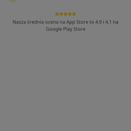
Nasza średnia ocena na App Store to 4.9 i 4.1 na
lek. dent. Piotr Kałuża
Google Play Store
·
Więcej
Stomatolog
197 opinii
ul. Józefa Piłsudskiego 129, Ruda Śląska
•
Mapa
Centrum Medyczne PROFILAKTYKA
Konsultacja stomatologiczna
250 zł
Specjalista nie oferuje umawiania online pod tym adresem.
Poproś o wizytę