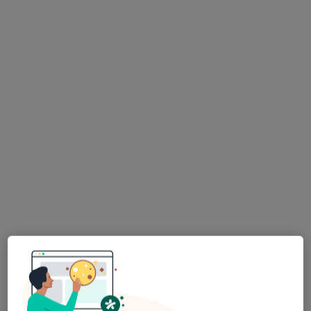
lek. dent. Agata Bednarska
Stomatolog
49 opinii
ul. Józefa Piłsudskiego 129, Ruda Śląska
•
Mapa
Centrum Medyczne PROFILAKTYKA
Konsultacja protetyczna
250 zł
Specjalista nie oferuje umawiania online pod tym adresem.
Poproś o wizytę