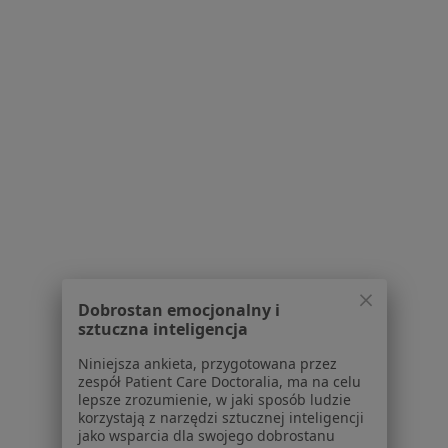
1
2
Powiązane wyszukiwania
W pobliżu Mikołowa
Choroby dziąseł w Katowicach
Choroby dziąseł w Gliwicach
Choroby dziąseł w Sosnowcu
Choroby dziąseł w Bielsku-Białej
Choroby dziąseł w Rudzie Śląskiej
Dobrostan emocjonalny i
sztuczna inteligencja
Więcej (14)
Więcej w kategorii: W pobliżu Mikołowa
Niniejsza ankieta, przygotowana przez
zespół Patient Care Doctoralia, ma na celu
Schorzenia w Mikołowie
lepsze zrozumienie, w jaki sposób ludzie
korzystają z narzędzi sztucznej inteligencji
Ból zęba w Mikołowie
jako wsparcia dla swojego dobrostanu