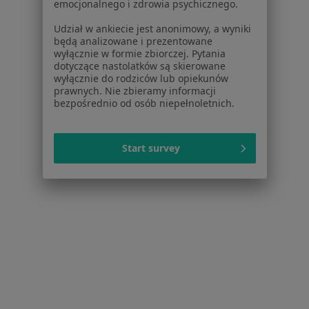
emocjonalnego i zdrowia psychicznego.
Próchnica w Mikołowie
Udział w ankiecie jest anonimowy, a wyniki
Przebarwienia zębów w Mikołowie
będą analizowane i prezentowane
wyłącznie w formie zbiorczej. Pytania
Braki zębowe w Mikołowie
dotyczące nastolatków są skierowane
wyłącznie do rodziców lub opiekunów
Stłoczenie zębów w Mikołowie
prawnych. Nie zbieramy informacji
bezpośrednio od osób niepełnoletnich.
Więcej (15)
Więcej w kategorii: Schorzenia w Mikołowie
Start survey
Choroby Dziąseł Specjaliści W Mikołowie
Serwis
Regulamin