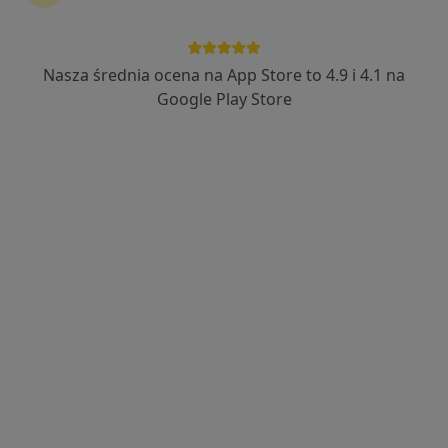
Nasza średnia ocena na App Store to 4.9 i 4.1 na
Google Play Store
Bezpieczne płatności
lek. Tomasz Bartoszewski
·
Więcej
W trakcie specjalizacji (Laryngolog)
53 opinie
Laskowicka 2-4, Grudziądz
•
Mapa
Radtke Clinic Centrum Medyczne
Konsultacja laryngologiczna
200 zł
Specjalista nie oferuje umawiania online pod tym adresem.
Poproś o wizytę