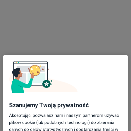
Bezpieczne płatności
lek. Anna Januszewska-Nowak
·
Więcej
W trakcie specjalizacji (Ginekolog)
7 opinii
Laskowicka 2-4, Grudziądz
•
Mapa
Radtke Clinic Centrum Medyczne
Szanujemy Twoją prywatność
Konsultacja ginekologiczna
220 zł
Akceptując, pozwalasz nam i naszym partnerom używać
Specjalista nie oferuje umawiania online pod tym adresem.
plików cookie (lub podobnych technologii) do zbierania
danych do celów statystycznych i dostarczania treści w