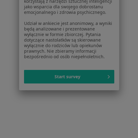
korzystają z narzędzi sztucznej inteligencji
Choroby dziąseł w Grudziądzu
jako wsparcia dla swojego dobrostanu
emocjonalnego i zdrowia psychicznego.
Więcej (15)
Więcej w kategorii: Schorzenia w Grudziądzu
Udział w ankiecie jest anonimowy, a wyniki
będą analizowane i prezentowane
wyłącznie w formie zbiorczej. Pytania
dotyczące nastolatków są skierowane
Choroby Błon Śluzowych Specjaliści W Grudziądzu
wyłącznie do rodziców lub opiekunów
prawnych. Nie zbieramy informacji
bezpośrednio od osób niepełnoletnich.
Start survey
Serwis
Regulamin
Polityka prywatności pacjentów
Polityka prywatności profesjonalistów
Polityka prywatności dla profesjonalistów, których
dane pozyskaliśmy samodzielnie
Polityka cookies