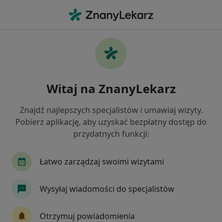
Me
Choroby Błon Śluzowych • Grudziądz, kujawsko-pomorskie
Filtry
• 1
Mapa
Choroby błon śluzowych specjaliści w
Witaj na ZnanyLekarz
Grudziądzu
Jak działają wyniki wyszukiwania
Znajdź najlepszych specjalistów i umawiaj wizyty.
Pobierz aplikację, aby uzyskać bezpłatny dostęp do
przydatnych funkcji:
Jakiego specjalisty szukasz?
Laryngolog
Psycholog
Stomatolog
E
Łatwo zarządzaj swoimi wizytami
Wysyłaj wiadomości do specjalistów
Otrzymuj powiadomienia