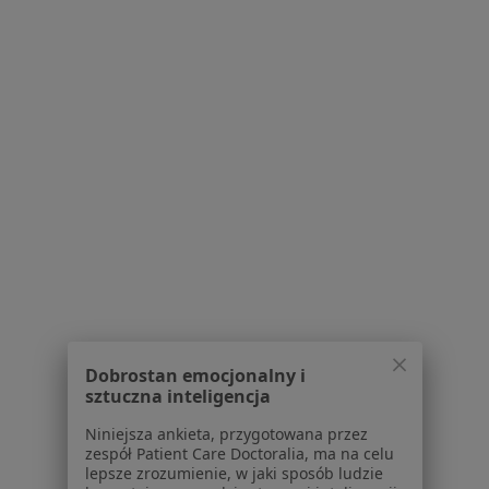
ul. Filomatów 2a, Grudziądz
•
Mapa
Badania stomatologiczne
od 30 zł
Pokaż więcej usług
Brak dostępnych specjalistów z wolnymi terminami w tym centrum medycznym.
Pokaż profil
Powiązane wyszukiwania
Schorzenia w Grudziądzu
Choroby miazgi w Grudziądzu
Dobrostan emocjonalny i
Braki zębowe w Grudziądzu
sztuczna inteligencja
Choroby przyzębia w Grudziądzu
Niniejsza ankieta, przygotowana przez
zespół Patient Care Doctoralia, ma na celu
Próchnica w Grudziądzu
lepsze zrozumienie, w jaki sposób ludzie